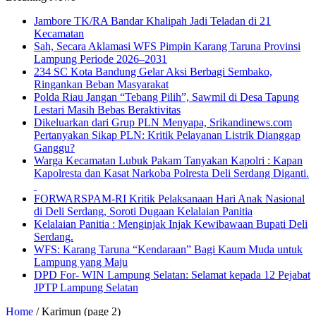
Jambore TK/RA Bandar Khalipah Jadi Teladan di 21
Kecamatan
Sah, Secara Aklamasi WFS Pimpin Karang Taruna Provinsi
Lampung Periode 2026–2031
234 SC Kota Bandung Gelar Aksi Berbagi Sembako,
Ringankan Beban Masyarakat
Polda Riau Jangan “Tebang Pilih”, Sawmil di Desa Tapung
Lestari Masih Bebas Beraktivitas
Dikeluarkan dari Grup PLN Menyapa, Srikandinews.com
Pertanyakan Sikap PLN: Kritik Pelayanan Listrik Dianggap
Ganggu?
Warga Kecamatan Lubuk Pakam Tanyakan Kapolri : Kapan
Kapolresta dan Kasat Narkoba Polresta Deli Serdang Diganti.
FORWARSPAM-RI Kritik Pelaksanaan Hari Anak Nasional
di Deli Serdang, Soroti Dugaan Kelalaian Panitia
Kelalaian Panitia : Menginjak Injak Kewibawaan Bupati Deli
Serdang.
WFS: Karang Taruna “Kendaraan” Bagi Kaum Muda untuk
Lampung yang Maju
DPD For- WIN Lampung Selatan: Selamat kepada 12 Pejabat
JPTP Lampung Selatan
Home
/
Karimun
(page 2)