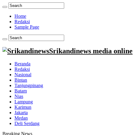
Home
Redaksi
Sample Page
Srikandinews media online
Beranda
Redaksi
Nasional
Bintan
Tanjungpinang
Batam
Nias
Lampung
Karimun
Jakarta
Medan
Deli Serdang
Breaking News