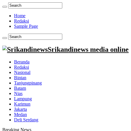
Home
Redaksi
Sample Page
Srikandinews media online
Beranda
Redaksi
Nasional
Bintan
Tanjungpinang
Batam
Nias
Lampung
Karimun
Jakarta
Medan
Deli Serdang
Breaking News