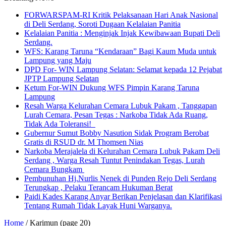
FORWARSPAM-RI Kritik Pelaksanaan Hari Anak Nasional
di Deli Serdang, Soroti Dugaan Kelalaian Panitia
Kelalaian Panitia : Menginjak Injak Kewibawaan Bupati Deli
Serdang.
WFS: Karang Taruna “Kendaraan” Bagi Kaum Muda untuk
Lampung yang Maju
DPD For- WIN Lampung Selatan: Selamat kepada 12 Pejabat
JPTP Lampung Selatan
Ketum For-WIN Dukung WFS Pimpin Karang Taruna
Lampung
Resah Warga Kelurahan Cemara Lubuk Pakam , Tanggapan
Lurah Cemara, Pesan Tegas : Narkoba Tidak Ada Ruang,
Tidak Ada Toleransi!
Gubernur Sumut Bobby Nasution Sidak Program Berobat
Gratis di RSUD dr. M Thomsen Nias
Narkoba Merajalela di Kelurahan Cemara Lubuk Pakam Deli
Serdang , Warga Resah Tuntut Penindakan Tegas, Lurah
Cemara Bungkam
Pembunuhan Hj.Nurlis Nenek di Punden Rejo Deli Serdang
Terungkap , Pelaku Terancam Hukuman Berat
Paidi Kades Karang Anyar Berikan Penjelasan dan Klarifikasi
Tentang Rumah Tidak Layak Huni Warganya.
Home
/
Karimun
(page 20)