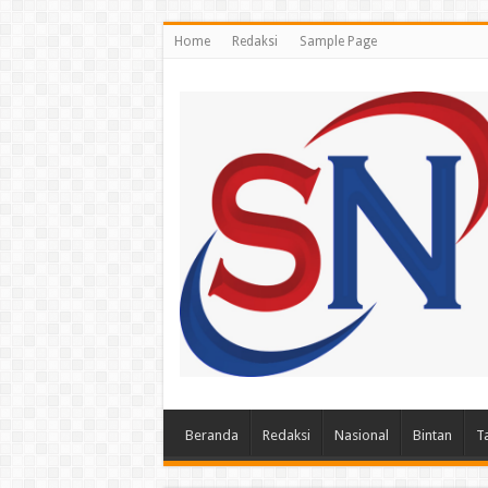
Home
Redaksi
Sample Page
Beranda
Redaksi
Nasional
Bintan
T