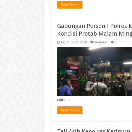
Read More »
Gabungan Personil Polres 
Kondisi Protab Malam Min
Agustus 23, 2020
Karimun
1
cipta …
Read More »
Tali Asih Kapolres Karim