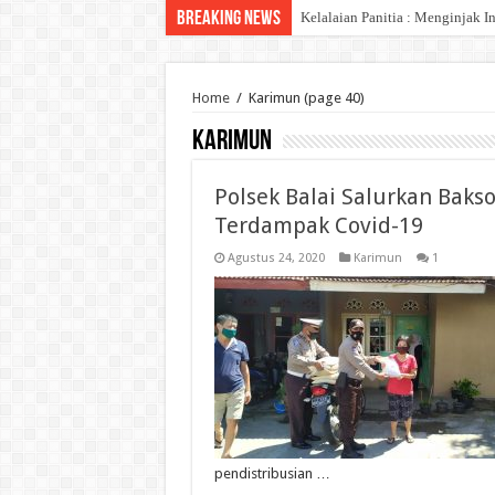
Breaking News
WFS: Karang Taruna “Kendara
Home
/
Karimun
(page 40)
Karimun
Polsek Balai Salurkan Baks
Terdampak Covid-19
Agustus 24, 2020
Karimun
1
pendistribusian …