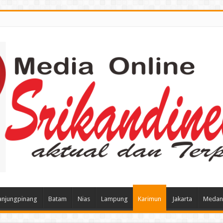
anjungpinang
Batam
Nias
Lampung
Karimun
Jakarta
Medan