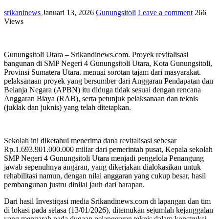
srikaninews
Januari 13, 2026
Gunungsitoli
Leave a comment
266
Views
Gunungsitoli Utara – Srikandinews.com. Proyek revitalisasi
bangunan di SMP Negeri 4 Gunungsitoli Utara, Kota Gunungsitoli,
Provinsi Sumatera Utara. menuai sorotan tajam dari masyarakat.
pelaksanaan proyek yang bersumber dari Anggaran Pendapatan dan
Belanja Negara (APBN) itu diduga tidak sesuai dengan rencana
Anggaran Biaya (RAB), serta petunjuk pelaksanaan dan teknis
(juklak dan juknis) yang telah ditetapkan.
Sekolah ini diketahui menerima dana revitalisasi sebesar
Rp.1.693.901.000.000 miliar dari pemerintah pusat, Kepala sekolah
SMP Negeri 4 Gunungsitoli Utara menjadi pengelola Penangung
jawab sepenuhnya angaran, yang dikerjakan dialokasikan untuk
rehabilitasi namun, dengan nilai anggaran yang cukup besar, hasil
pembangunan justru dinilai jauh dari harapan.
Dari hasil Investigasi media Srikandinews.com di lapangan dan tim
di lokasi pada selasa (13/01/2026), ditemukan sejumlah kejanggalan
yang mengarah pada dugaan pelanggaran teknis dalam konstruksi