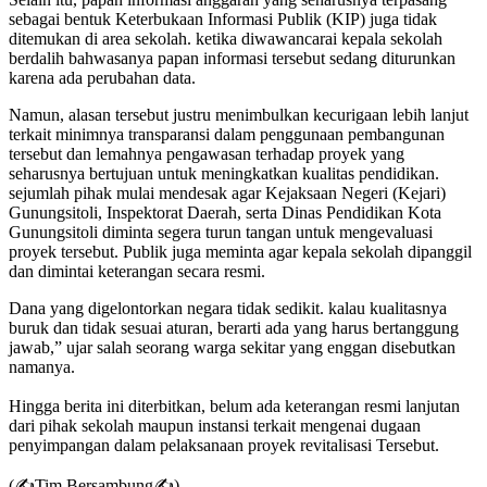
sebagai bentuk Keterbukaan Informasi Publik (KIP) juga tidak
ditemukan di area sekolah. ketika diwawancarai kepala sekolah
berdalih bahwasanya papan informasi tersebut sedang diturunkan
karena ada perubahan data.
Namun, alasan tersebut justru menimbulkan kecurigaan lebih lanjut
terkait minimnya transparansi dalam penggunaan pembangunan
tersebut dan lemahnya pengawasan terhadap proyek yang
seharusnya bertujuan untuk meningkatkan kualitas pendidikan.
sejumlah pihak mulai mendesak agar Kejaksaan Negeri (Kejari)
Gunungsitoli, Inspektorat Daerah, serta Dinas Pendidikan Kota
Gunungsitoli diminta segera turun tangan untuk mengevaluasi
proyek tersebut. Publik juga meminta agar kepala sekolah dipanggil
dan dimintai keterangan secara resmi.
Dana yang digelontorkan negara tidak sedikit. kalau kualitasnya
buruk dan tidak sesuai aturan, berarti ada yang harus bertanggung
jawab,” ujar salah seorang warga sekitar yang enggan disebutkan
namanya.
Hingga berita ini diterbitkan, belum ada keterangan resmi lanjutan
dari pihak sekolah maupun instansi terkait mengenai dugaan
penyimpangan dalam pelaksanaan proyek revitalisasi Tersebut.
(✍️Tim Bersambung✍️)