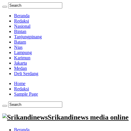
Beranda
Redaksi
Nasional
Bintan
Tanjungpinang
Batam
Nias
Lampung
Karimun
Jakarta
Medan
Deli Serdang
Home
Redaksi
Sample Page
Srikandinews media online
Beranda