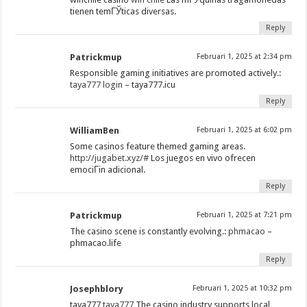
tienen temГЎticas diversas.
Reply
Patrickmup
Februari 1, 2025 at 2:34 pm
Responsible gaming initiatives are promoted actively.:
taya777 login
– taya777.icu
Reply
WilliamBen
Februari 1, 2025 at 6:02 pm
Some casinos feature themed gaming areas.
http://jugabet.xyz/#
Los juegos en vivo ofrecen
emociГіn adicional.
Reply
Patrickmup
Februari 1, 2025 at 7:21 pm
The casino scene is constantly evolving.:
phmacao
–
phmacao.life
Reply
Josephblory
Februari 1, 2025 at 10:32 pm
taya777
taya777
The casino industry supports local