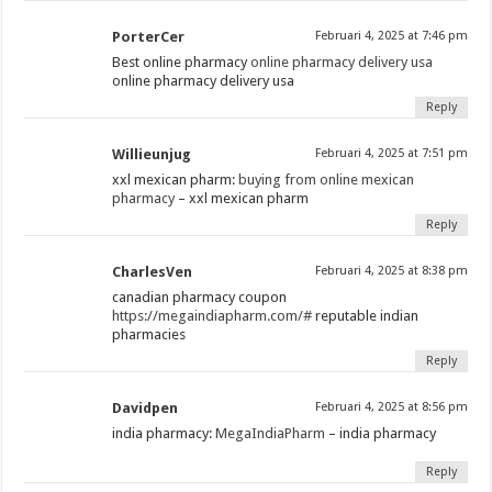
PorterCer
Februari 4, 2025 at 7:46 pm
Best online pharmacy
online pharmacy delivery usa
online pharmacy delivery usa
Reply
Willieunjug
Februari 4, 2025 at 7:51 pm
xxl mexican pharm:
buying from online mexican
pharmacy
– xxl mexican pharm
Reply
CharlesVen
Februari 4, 2025 at 8:38 pm
canadian pharmacy coupon
https://megaindiapharm.com/#
reputable indian
pharmacies
Reply
Davidpen
Februari 4, 2025 at 8:56 pm
india pharmacy:
MegaIndiaPharm
– india pharmacy
Reply