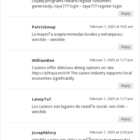
Loyalty programs reward regular customers
generously.:
taya777 login
– taya777 register login
Reply
Patrickmup
Februari 1, 2025 at 9:52 am
La mayorГ­a acepta monedas locales y extranjeras.:
winchile
– winchile
Reply
WilliamBen
Februari 1, 2025 at 1:17 pm
Casinos offer delicious dining options on-site.
https://phtaya.tech/#
The casino industry supports local
economies significantly.
Reply
LannyTof
Februari 1, 2025 at 1:17 pm
Los casinos son lugares de reuniГіn social.:
win chile
–
winchile
Reply
Josephblory
Februari 1, 2025 at 2:29 pm
winchile casino
win chile
Las mГЎquinas tragamonedas