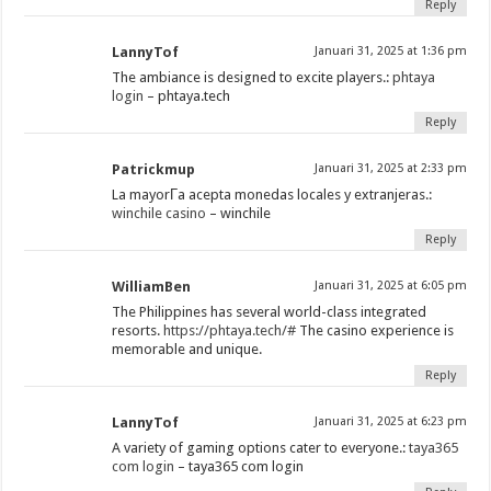
Reply
LannyTof
Januari 31, 2025 at 1:36 pm
The ambiance is designed to excite players.:
phtaya
login
– phtaya.tech
Reply
Patrickmup
Januari 31, 2025 at 2:33 pm
La mayorГ­a acepta monedas locales y extranjeras.:
winchile casino
– winchile
Reply
WilliamBen
Januari 31, 2025 at 6:05 pm
The Philippines has several world-class integrated
resorts.
https://phtaya.tech/#
The casino experience is
memorable and unique.
Reply
LannyTof
Januari 31, 2025 at 6:23 pm
A variety of gaming options cater to everyone.:
taya365
com login
– taya365 com login