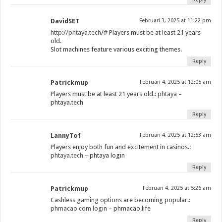
DavidSET
Februari 3, 2025 at 11:22 pm
http://phtaya.tech/#
Players must be at least 21 years
old.
Slot machines feature various exciting themes.
Reply
Patrickmup
Februari 4, 2025 at 12:05 am
Players must be at least 21 years old.:
phtaya
–
phtaya.tech
Reply
LannyTof
Februari 4, 2025 at 12:53 am
Players enjoy both fun and excitement in casinos.:
phtaya.tech
– phtaya login
Reply
Patrickmup
Februari 4, 2025 at 5:26 am
Cashless gaming options are becoming popular.:
phmacao com login
– phmacao.life
Reply