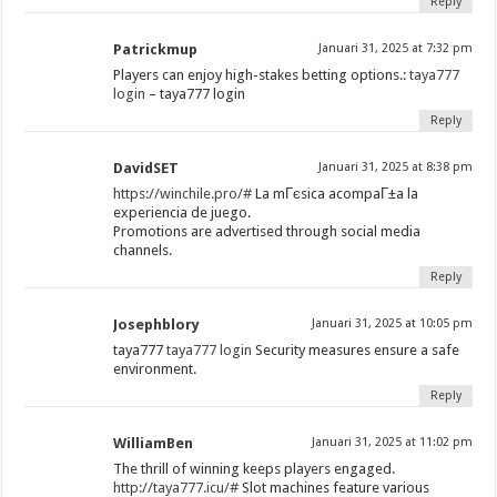
Reply
Patrickmup
Januari 31, 2025 at 7:32 pm
Players can enjoy high-stakes betting options.:
taya777
login
– taya777 login
Reply
DavidSET
Januari 31, 2025 at 8:38 pm
https://winchile.pro/#
La mГєsica acompaГ±a la
experiencia de juego.
Promotions are advertised through social media
channels.
Reply
Josephblory
Januari 31, 2025 at 10:05 pm
taya777
taya777 login
Security measures ensure a safe
environment.
Reply
WilliamBen
Januari 31, 2025 at 11:02 pm
The thrill of winning keeps players engaged.
http://taya777.icu/#
Slot machines feature various