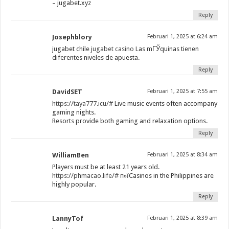
– jugabet.xyz
Reply
Josephblory
Februari 1, 2025 at 6:24 am
jugabet chile
jugabet casino
Las mГЎquinas tienen
diferentes niveles de apuesta.
Reply
DavidSET
Februari 1, 2025 at 7:55 am
https://taya777.icu/#
Live music events often accompany
gaming nights.
Resorts provide both gaming and relaxation options.
Reply
WilliamBen
Februari 1, 2025 at 8:34 am
Players must be at least 21 years old.
https://phmacao.life/#
п»їCasinos in the Philippines are
highly popular.
Reply
LannyTof
Februari 1, 2025 at 8:39 am