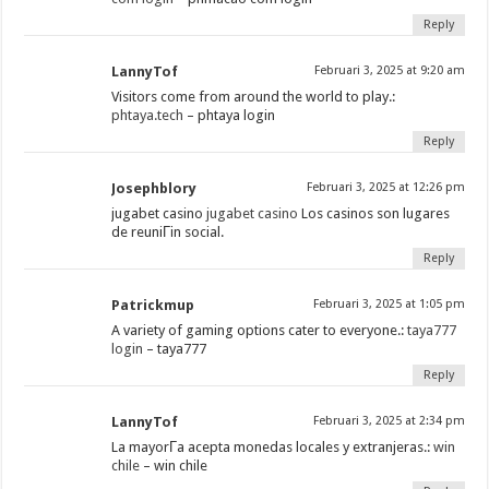
Reply
LannyTof
Februari 3, 2025 at 9:20 am
Visitors come from around the world to play.:
phtaya.tech
– phtaya login
Reply
Josephblory
Februari 3, 2025 at 12:26 pm
jugabet casino
jugabet casino
Los casinos son lugares
de reuniГіn social.
Reply
Patrickmup
Februari 3, 2025 at 1:05 pm
A variety of gaming options cater to everyone.:
taya777
login
– taya777
Reply
LannyTof
Februari 3, 2025 at 2:34 pm
La mayorГ­a acepta monedas locales y extranjeras.:
win
chile
– win chile