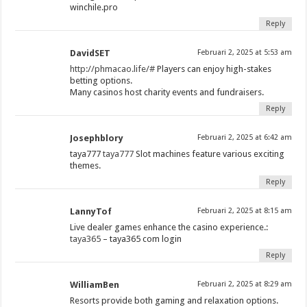
winchile.pro
Reply
DavidSET
Februari 2, 2025 at 5:53 am
http://phmacao.life/#
Players can enjoy high-stakes
betting options.
Many casinos host charity events and fundraisers.
Reply
Josephblory
Februari 2, 2025 at 6:42 am
taya777
taya777
Slot machines feature various exciting
themes.
Reply
LannyTof
Februari 2, 2025 at 8:15 am
Live dealer games enhance the casino experience.:
taya365
– taya365 com login
Reply
WilliamBen
Februari 2, 2025 at 8:29 am
Resorts provide both gaming and relaxation options.