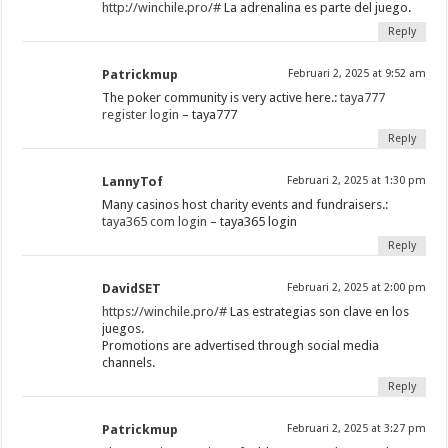
http://winchile.pro/#
La adrenalina es parte del juego.
Reply
Patrickmup
Februari 2, 2025 at 9:52 am
The poker community is very active here.:
taya777
register login
– taya777
Reply
LannyTof
Februari 2, 2025 at 1:30 pm
Many casinos host charity events and fundraisers.:
taya365 com login
– taya365 login
Reply
DavidSET
Februari 2, 2025 at 2:00 pm
https://winchile.pro/#
Las estrategias son clave en los
juegos.
Promotions are advertised through social media
channels.
Reply
Patrickmup
Februari 2, 2025 at 3:27 pm