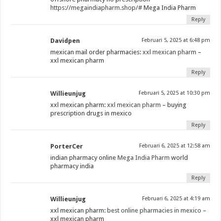
https://megaindiapharm.shop/#
Mega India Pharm
Reply
Davidpen
Februari 5, 2025 at 6:48 pm
mexican mail order pharmacies:
xxl mexican pharm
–
xxl mexican pharm
Reply
Willieunjug
Februari 5, 2025 at 10:30 pm
xxl mexican pharm:
xxl mexican pharm
– buying
prescription drugs in mexico
Reply
PorterCer
Februari 6, 2025 at 12:58 am
indian pharmacy online
Mega India Pharm
world
pharmacy india
Reply
Willieunjug
Februari 6, 2025 at 4:19 am
xxl mexican pharm:
best online pharmacies in mexico
–
xxl mexican pharm