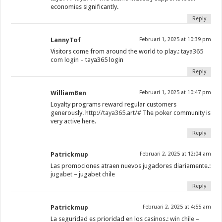
economies significantly.
Reply
LannyTof
Februari 1, 2025 at 10:39 pm
Visitors come from around the world to play.:
taya365
com login
– taya365 login
Reply
WilliamBen
Februari 1, 2025 at 10:47 pm
Loyalty programs reward regular customers
generously.
http://taya365.art/#
The poker community is
very active here.
Reply
Patrickmup
Februari 2, 2025 at 12:04 am
Las promociones atraen nuevos jugadores diariamente.:
jugabet
– jugabet chile
Reply
Patrickmup
Februari 2, 2025 at 4:55 am
La seguridad es prioridad en los casinos.:
win chile
–