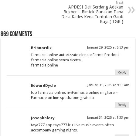
Next
APDESI Deli Serdang Adakan
Bukber – Bimtek Gunakan Dana
Desa Kades Kena Tuntutan Ganti
Rugi ( TGR )
869 comments
Brianordix
Januari 29, 2025 at 6:53 pm
farmacie online autorizzate elenco:
Farma Prodotti
–
farmacia online senza ricetta
farmacia online
Reply
EdwardDycle
Januari 31, 2025 at 9:36 am
top farmacia online:
п»їFarmacia online migliore
–
Farmacie on line spedizione gratuita
Reply
Josephblory
Januari 31, 2025 at 1:33 pm
taya777 app
taya777.icu
Live music events often
accompany gaming nights.