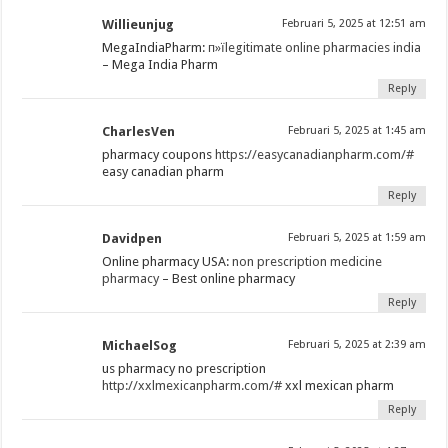
Willieunjug
Februari 5, 2025 at 12:51 am
MegaIndiaPharm:
п»їlegitimate online pharmacies india
– Mega India Pharm
Reply
CharlesVen
Februari 5, 2025 at 1:45 am
pharmacy coupons
https://easycanadianpharm.com/#
easy canadian pharm
Reply
Davidpen
Februari 5, 2025 at 1:59 am
Online pharmacy USA:
non prescription medicine
pharmacy
– Best online pharmacy
Reply
MichaelSog
Februari 5, 2025 at 2:39 am
us pharmacy no prescription
http://xxlmexicanpharm.com/#
xxl mexican pharm
Reply