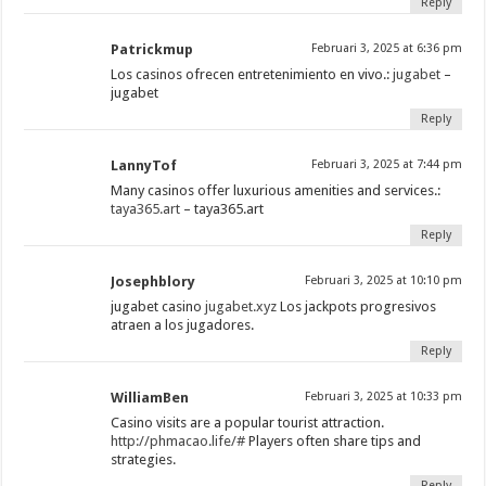
Reply
Patrickmup
Februari 3, 2025 at 6:36 pm
Los casinos ofrecen entretenimiento en vivo.:
jugabet
–
jugabet
Reply
LannyTof
Februari 3, 2025 at 7:44 pm
Many casinos offer luxurious amenities and services.:
taya365.art
– taya365.art
Reply
Josephblory
Februari 3, 2025 at 10:10 pm
jugabet casino
jugabet.xyz
Los jackpots progresivos
atraen a los jugadores.
Reply
WilliamBen
Februari 3, 2025 at 10:33 pm
Casino visits are a popular tourist attraction.
http://phmacao.life/#
Players often share tips and
strategies.
Reply