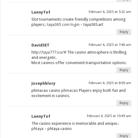
LannyTof
Februari 4, 2025 at 5:52 am
Slot tournaments create friendly competitions among
players.:
taya365 com login
– taya365.art
Reply
DavidSET
Februari 4, 2025 at 7:46 am
http://taya777.icu/#
The casino atmosphere is thrilling
and energetic.
Most casinos offer convenient transportation options.
Reply
Josephblory
Februari 4, 2025 at 8:00 am
phmacao casino
phmacao
Players enjoy both fun and
excitement in casinos.
Reply
LannyTof
Februari 4, 2025 at 10:49 am
The casino experience is memorable and unique.:
phtaya
– phtaya casino
Reply