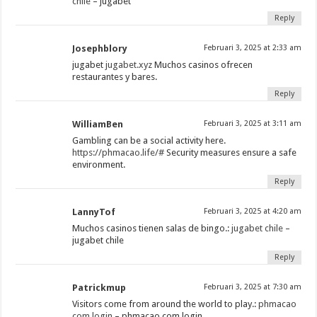
chile
– jugabet
Reply
Josephblory
Februari 3, 2025 at 2:33 am
jugabet
jugabet.xyz
Muchos casinos ofrecen
restaurantes y bares.
Reply
WilliamBen
Februari 3, 2025 at 3:11 am
Gambling can be a social activity here.
https://phmacao.life/#
Security measures ensure a safe
environment.
Reply
LannyTof
Februari 3, 2025 at 4:20 am
Muchos casinos tienen salas de bingo.:
jugabet chile
–
jugabet chile
Reply
Patrickmup
Februari 3, 2025 at 7:30 am
Visitors come from around the world to play.:
phmacao
com login
– phmacao com login