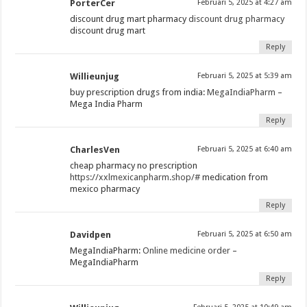
PorterCer
Februari 5, 2025 at 4:27 am
discount drug mart pharmacy
discount drug pharmacy
discount drug mart
Reply
Willieunjug
Februari 5, 2025 at 5:39 am
buy prescription drugs from india:
MegaIndiaPharm
–
Mega India Pharm
Reply
CharlesVen
Februari 5, 2025 at 6:40 am
cheap pharmacy no prescription
https://xxlmexicanpharm.shop/#
medication from
mexico pharmacy
Reply
Davidpen
Februari 5, 2025 at 6:50 am
MegaIndiaPharm:
Online medicine order
–
MegaIndiaPharm
Reply