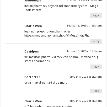
Willieunjug
Februari 5, 2025 at 10:49 am
indian pharmacy paypal:
indianpharmacy com
– Mega
India Pharm
Reply
CharlesVen
Februari 5, 2025 at 12:13 pm
legit non prescription pharmacies
https://megaindiapharm.shop/#
MegaIndiaPharm
Reply
Davidpen
Februari 5, 2025 at 12:36 pm
xxl mexican pharm:
xxl mexican pharm
– mexico drug
stores pharmacies
Reply
PorterCer
Februari 5, 2025 at 2:03 pm
drug mart
drugmart
drug mart
Reply
CharlesVen
Februari 5, 2025 at 6:03 pm
offshore pharmacy no prescription