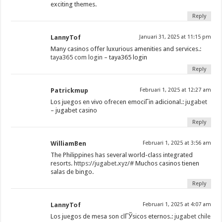
exciting themes.
Reply
LannyTof
Januari 31, 2025 at 11:15 pm
Many casinos offer luxurious amenities and services.:
taya365 com login
– taya365 login
Reply
Patrickmup
Februari 1, 2025 at 12:27 am
Los juegos en vivo ofrecen emociГіn adicional.:
jugabet
– jugabet casino
Reply
WilliamBen
Februari 1, 2025 at 3:56 am
The Philippines has several world-class integrated
resorts.
https://jugabet.xyz/#
Muchos casinos tienen
salas de bingo.
Reply
LannyTof
Februari 1, 2025 at 4:07 am
Los juegos de mesa son clГЎsicos eternos.:
jugabet chile