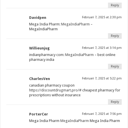
Reply
Davidpen
Februari 7, 2025 at 2:30 pm
Mega India Pharm:
MegaIndiaPharm
–
MegaIndiaPharm
Reply
Willieunjug
Februari 7, 2025 at 3:14 pm
indianpharmacy com:
MegaIndiaPharm
– best online
pharmacy india
Reply
CharlesVen
Februari 7, 2025 at 5:22 pm
canadian pharmacy coupon
https://discountdrugmart.pro/#
cheapest pharmacy for
prescriptions without insurance
Reply
PorterCer
Februari 7, 2025 at 7:56 pm
Mega India Pharm
MegaIndiaPharm
Mega India Pharm