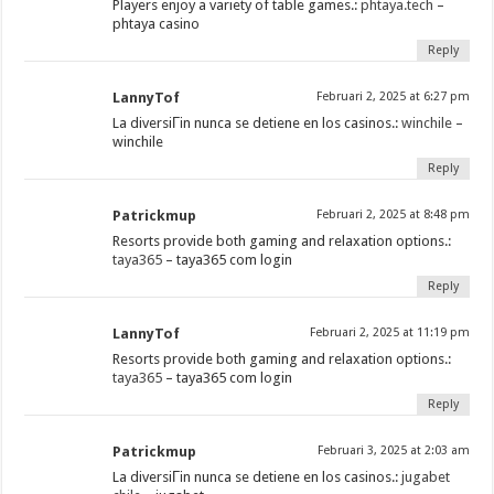
Players enjoy a variety of table games.:
phtaya.tech
–
phtaya casino
Reply
LannyTof
Februari 2, 2025 at 6:27 pm
La diversiГіn nunca se detiene en los casinos.:
winchile
–
winchile
Reply
Patrickmup
Februari 2, 2025 at 8:48 pm
Resorts provide both gaming and relaxation options.:
taya365
– taya365 com login
Reply
LannyTof
Februari 2, 2025 at 11:19 pm
Resorts provide both gaming and relaxation options.:
taya365
– taya365 com login
Reply
Patrickmup
Februari 3, 2025 at 2:03 am
La diversiГіn nunca se detiene en los casinos.:
jugabet