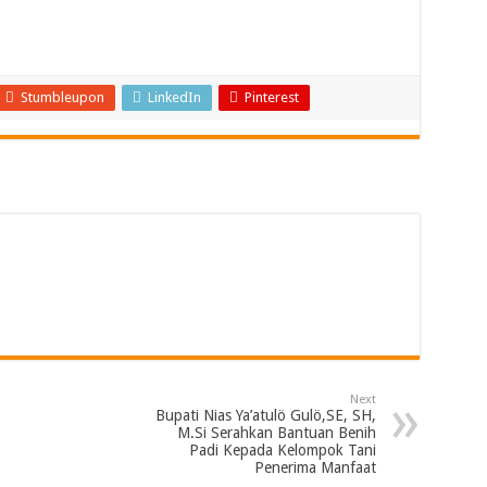
Stumbleupon
LinkedIn
Pinterest
Next
Bupati Nias Ya’atulö Gulö,SE, SH,
M.Si Serahkan Bantuan Benih
Padi Kepada Kelompok Tani
Penerima Manfaat