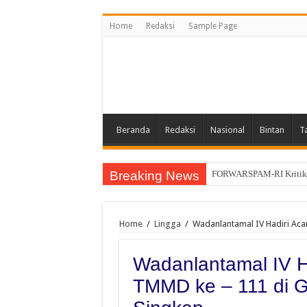
Home
Redaksi
Sample Page
Beranda
Redaksi
Nasional
Bintan
T
Breaking News
FORWARSPAM-RI Kritik Pe
Home
/
Lingga
/
Wadanlantamal IV Hadiri Ac
Wadanlantamal IV H
TMMD ke – 111 di 