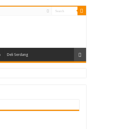
n
Deli Serdang