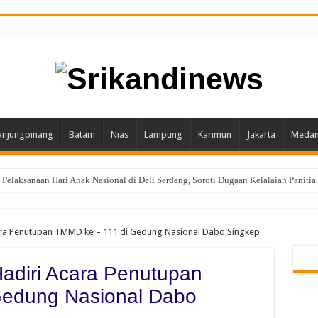
anjungpinang
Batam
Nias
Lampung
Karimun
Jakarta
Meda
laksanaan Hari Anak Nasional di Deli Serdang, Soroti Dugaan Kelalaian Panitia
ara Penutupan TMMD ke – 111 di Gedung Nasional Dabo Singkep
adiri Acara Penutupan
Gedung Nasional Dabo