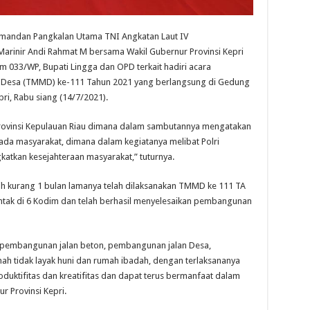
omandan Pangkalan Utama TNI Angkatan Laut IV
Marinir Andi Rahmat M bersama Wakil Gubernur Provinsi Kepri
em 033/WP, Bupati Lingga dan OPD terkait hadiri acara
Desa (TMMD) ke-111 Tahun 2021 yang berlangsung di Gedung
ri, Rabu siang (14/7/2021).
 Provinsi Kepulauan Riau dimana dalam sambutannya mengatakan
a masyarakat, dimana dalam kegiatanya melibat Polri
atkan kesejahteraan masyarakat,” tuturnya.
ih kurang 1 bulan lamanya telah dilaksanakan TMMD ke 111 TA
rentak di 6 Kodim dan telah berhasil menyelesaikan pembangunan
lah pembangunan jalan beton, pembangunan jalan Desa,
 tidak layak huni dan rumah ibadah, dengan terlaksananya
duktifitas dan kreatifitas dan dapat terus bermanfaat dalam
r Provinsi Kepri.