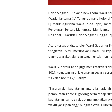
Dabo Singkep – Srikandinews.com. Wakil K
(Wadanlantamal IV) Tanjungpinang Kolonel 
Hj. Marlin Agustina, Waka Polda Kepri, Danr
Penutupan Tentara Manunggal Membangun 
Nasional Jl. Garuda Dabo Singkep Lingga Kep
Acara tersebut ditutp oleh Wakil Gubernur
“Kegiatan TMMD merupakan Bhakti TNI kepad
danmasyarakat, dengan tujuan untuk meningk
Wakil Gubernur Kepri juga mengatakan “Leb
2021, kegiatain ini di laksanakan secara se
fisik dan non fisik,” ujarnya.
“Sasaran dari kegiatan ini antara lain ada
pembuatan gorong-gorong serta rehap rumah
kegiatan ini semoga dapat meningkatkan pro
waktu yang panjang,” pungkas Wakil Gubernu