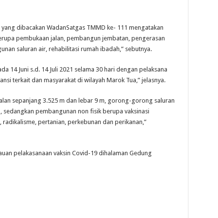
1 yang dibacakan WadanSatgas TMMD ke- 111 mengatakan
berupa pembukaan jalan, pembangun jembatan, pengerasan
n saluran air, rehabilitasi rumah ibadah,” sebutnya.
a 14 Juni s.d. 14 Juli 2021 selama 30 hari dengan pelaksana
ansi terkait dan masyarakat di wilayah Marok Tua,” jelasnya.
jalan sepanjang 3.525 m dan lebar 9 m, gorong-gorong saluran
5 m, sedangkan pembangunan non fisik berupa vaksinasi
, radikalisme, pertanian, perkebunan dan perikanan,”
jauan pelakasanaan vaksin Covid-19 dihalaman Gedung