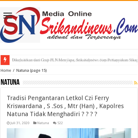
Warga Kecamatan Lubuk Pakam Tanyakan Kapolri : Kapan Kapolresta dan K
Home
/
Natuna
(page 15)
Natuna
Tradisi Pengantaran Letkol Czi Ferry
Kriswardana , S .Sos , Mtr (Han) , Kapolres
Natuna Tidak Menghadiri ? ? ? ?
Juli 31, 2020
Natuna
522