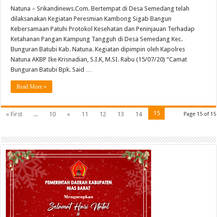
Natuna – Srikandinews.Com. Bertempat di Desa Semedang telah
dilaksanakan Kegiatan Peresmian Kambong Sigab Bangun
Kebersamaan Patuhi Protokol Kesehatan dan Peninjauan Terhadap
Ketahanan Pangan Kampung Tangguh di Desa Semedang Kec.
Bunguran Batubi Kab. Natuna. Kegiatan dipimpin oleh Kapolres
Natuna AKBP Ike Krisnadian, S.I.K, M.SI. Rabu (15/07/20) “Camat
Bunguran Batubi Bpk. Said …
Read More »
15
« First
...
10
«
11
12
13
14
Page 15 of 15