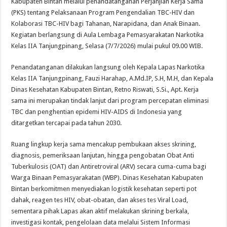
Kabupaten Bintan melalui penandatanganan Perjanjian Kerja Sama
(PKS) tentang Pelaksanaan Program Pengendalian TBC-HIV dan
Kolaborasi TBC-HIV bagi Tahanan, Narapidana, dan Anak Binaan.
Kegiatan berlangsung di Aula Lembaga Pemasyarakatan Narkotika
Kelas IIA Tanjungpinang, Selasa (7/7/2026) mulai pukul 09.00 WIB.
Penandatanganan dilakukan langsung oleh Kepala Lapas Narkotika
Kelas IIA Tanjungpinang, Fauzi Harahap, A.Md.IP, S.H, M.H, dan Kepala
Dinas Kesehatan Kabupaten Bintan, Retno Riswati, S.Si., Apt. Kerja
sama ini merupakan tindak lanjut dari program percepatan eliminasi
TBC dan penghentian epidemi HIV-AIDS di Indonesia yang
ditargetkan tercapai pada tahun 2030.
Ruang lingkup kerja sama mencakup pembukaan akses skrining,
diagnosis, pemeriksaan lanjutan, hingga pengobatan Obat Anti
Tuberkulosis (OAT) dan Antiretroviral (ARV) secara cuma-cuma bagi
Warga Binaan Pemasyarakatan (WBP). Dinas Kesehatan Kabupaten
Bintan berkomitmen menyediakan logistik kesehatan seperti pot
dahak, reagen tes HIV, obat-obatan, dan akses tes Viral Load,
sementara pihak Lapas akan aktif melakukan skrining berkala,
investigasi kontak, pengelolaan data melalui Sistem Informasi