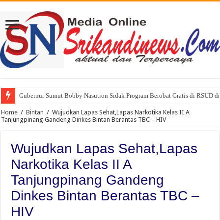
Gubernur Sumut Bobby Nasution Sidak Program Berobat Gratis di RSUD d
Narkoba Merajalela di Kelurahan Cemara Lubuk Pakam Deli Serdang , Wa
Home
/
Bintan
/
Wujudkan Lapas Sehat,Lapas Narkotika Kelas II A
Tanjungpinang Gandeng Dinkes Bintan Berantas TBC – HIV
Wujudkan Lapas Sehat,Lapas
Narkotika Kelas II A
Tanjungpinang Gandeng
Dinkes Bintan Berantas TBC –
HIV