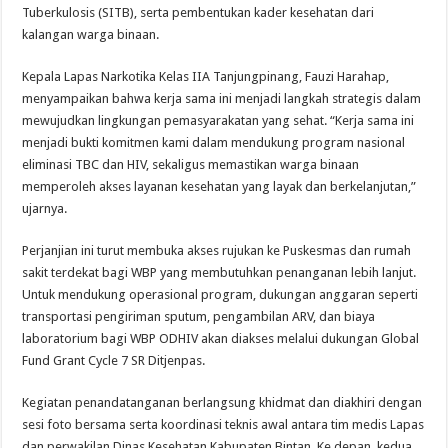
Tuberkulosis (SITB), serta pembentukan kader kesehatan dari
kalangan warga binaan.
Kepala Lapas Narkotika Kelas IIA Tanjungpinang, Fauzi Harahap,
menyampaikan bahwa kerja sama ini menjadi langkah strategis dalam
mewujudkan lingkungan pemasyarakatan yang sehat. “Kerja sama ini
menjadi bukti komitmen kami dalam mendukung program nasional
eliminasi TBC dan HIV, sekaligus memastikan warga binaan
memperoleh akses layanan kesehatan yang layak dan berkelanjutan,”
ujarnya.
Perjanjian ini turut membuka akses rujukan ke Puskesmas dan rumah
sakit terdekat bagi WBP yang membutuhkan penanganan lebih lanjut.
Untuk mendukung operasional program, dukungan anggaran seperti
transportasi pengiriman sputum, pengambilan ARV, dan biaya
laboratorium bagi WBP ODHIV akan diakses melalui dukungan Global
Fund Grant Cycle 7 SR Ditjenpas.
Kegiatan penandatanganan berlangsung khidmat dan diakhiri dengan
sesi foto bersama serta koordinasi teknis awal antara tim medis Lapas
dan perwakilan Dinas Kesehatan Kabupaten Bintan. Ke depan, kedua