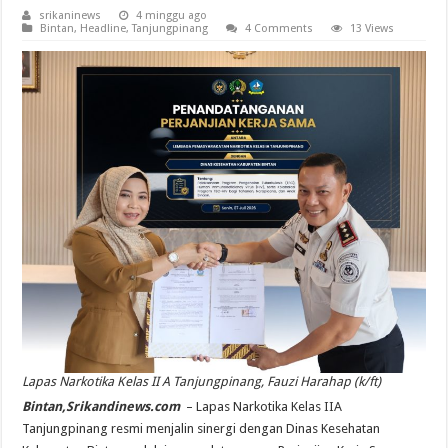
srikaninews
4 minggu ago
Bintan
,
Headline
,
Tanjungpinang
4 Comments
13 Views
Lapas Narkotika Kelas II A Tanjungpinang, Fauzi Harahap (k/ft)
Bintan,Srikandinews.com
– Lapas Narkotika Kelas IIA
Tanjungpinang resmi menjalin sinergi dengan Dinas Kesehatan