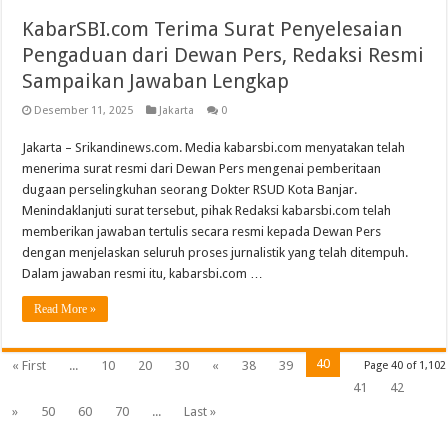
KabarSBI.com Terima Surat Penyelesaian
Pengaduan dari Dewan Pers, Redaksi Resmi
Sampaikan Jawaban Lengkap
Desember 11, 2025
Jakarta
0
Jakarta – Srikandinews.com. Media kabarsbi.com menyatakan telah
menerima surat resmi dari Dewan Pers mengenai pemberitaan
dugaan perselingkuhan seorang Dokter RSUD Kota Banjar.
Menindaklanjuti surat tersebut, pihak Redaksi kabarsbi.com telah
memberikan jawaban tertulis secara resmi kepada Dewan Pers
dengan menjelaskan seluruh proses jurnalistik yang telah ditempuh.
Dalam jawaban resmi itu, kabarsbi.com …
Read More »
40
« First
...
10
20
30
«
38
39
Page 40 of 1,102
41
42
»
50
60
70
...
Last »