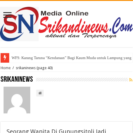
WFS: Karang Taruna “Kendaraan” Bagi Kaum Muda untuk Lampung yang
Home
/
srikaninews
(page 40)
srikaninews
Seorang Wanita Di Gunungsitoli Jadi