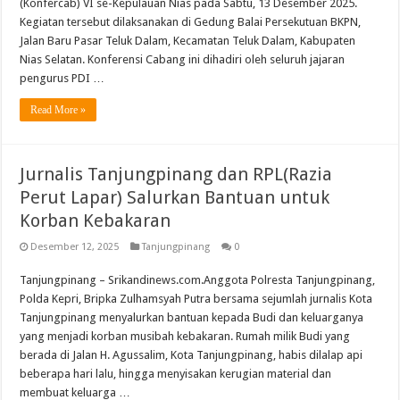
(Konfercab) VI se-Kepulauan Nias pada Sabtu, 13 Desember 2025.
Kegiatan tersebut dilaksanakan di Gedung Balai Persekutuan BKPN,
Jalan Baru Pasar Teluk Dalam, Kecamatan Teluk Dalam, Kabupaten
Nias Selatan. Konferensi Cabang ini dihadiri oleh seluruh jajaran
pengurus PDI …
Read More »
Jurnalis Tanjungpinang dan RPL(Razia
Perut Lapar) Salurkan Bantuan untuk
Korban Kebakaran
Desember 12, 2025
Tanjungpinang
0
Tanjungpinang – Srikandinews.com.Anggota Polresta Tanjungpinang,
Polda Kepri, Bripka Zulhamsyah Putra bersama sejumlah jurnalis Kota
Tanjungpinang menyalurkan bantuan kepada Budi dan keluarganya
yang menjadi korban musibah kebakaran. Rumah milik Budi yang
berada di Jalan H. Agussalim, Kota Tanjungpinang, habis dilalap api
beberapa hari lalu, hingga menyisakan kerugian material dan
membuat keluarga …