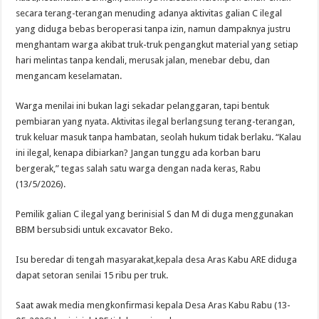
secara terang-terangan menuding adanya aktivitas galian C ilegal
yang diduga bebas beroperasi tanpa izin, namun dampaknya justru
menghantam warga akibat truk-truk pengangkut material yang setiap
hari melintas tanpa kendali, merusak jalan, menebar debu, dan
mengancam keselamatan.
Warga menilai ini bukan lagi sekadar pelanggaran, tapi bentuk
pembiaran yang nyata. Aktivitas ilegal berlangsung terang-terangan,
truk keluar masuk tanpa hambatan, seolah hukum tidak berlaku. “Kalau
ini ilegal, kenapa dibiarkan? Jangan tunggu ada korban baru
bergerak,” tegas salah satu warga dengan nada keras, Rabu
(13/5/2026).
Pemilik galian C ilegal yang berinisial S dan M di duga menggunakan
BBM bersubsidi untuk excavator Beko.
Isu beredar di tengah masyarakat,kepala desa Aras Kabu ARE diduga
dapat setoran senilai 15 ribu per truk.
Saat awak media mengkonfirmasi kepala Desa Aras Kabu Rabu (13-