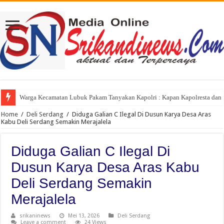
Warga Kecamatan Lubuk Pakam Tanyakan Kapolri : Kapan Kapolresta dan K
FORWARSPAM-RI Kritik Pelaksanaan Hari Anak Nasional di Deli Serdang, 
Home
/
Deli Serdang
/
Diduga Galian C Ilegal Di Dusun Karya Desa Aras
Kabu Deli Serdang Semakin Merajalela
Diduga Galian C Ilegal Di
Dusun Karya Desa Aras Kabu
Deli Serdang Semakin
Merajalela
srikaninews
Mei 13, 2026
Deli Serdang
Leave a comment
24 Views