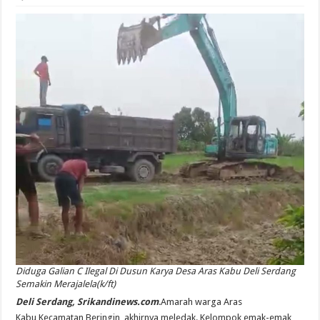
Diduga Galian C Ilegal Di Dusun Karya Desa Aras Kabu Deli Serdang
Semakin Merajalela(k/ft)
Deli Serdang, Srikandinews.com
.Amarah warga Aras
Kabu,Kecamatan Beringin, akhirnya meledak. Kelompok emak-emak