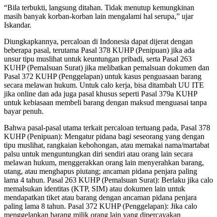
“Bila terbukti, langsung ditahan. Tidak menutup kemungkinan
masih banyak korban-korban lain mengalami hal serupa,” ujar
Iskandar.
Diungkapkannya, percaloan di Indonesia dapat dijerat dengan
beberapa pasal, terutama Pasal 378 KUHP (Penipuan) jika ada
unsur tipu muslihat untuk keuntungan pribadi, serta Pasal 263
KUHP (Pemalsuan Surat) jika melibatkan pemalsuan dokumen dan
Pasal 372 KUHP (Penggelapan) untuk kasus penguasaan barang
secara melawan hukum. Untuk calo kerja, bisa ditambah UU ITE
jika online dan ada juga pasal khusus seperti Pasal 379a KUHP
untuk kebiasaan membeli barang dengan maksud menguasai tanpa
bayar penuh.
Bahwa pasal-pasal utama terkait percaloan tertuang pada, Pasal 378
KUHP (Penipuan): Mengatur pidana bagi seseorang yang dengan
tipu muslihat, rangkaian kebohongan, atau memakai nama/martabat
palsu untuk menguntungkan diri sendiri atau orang lain secara
melawan hukum, menggerakkan orang lain menyerahkan barang,
utang, atau menghapus piutang; ancaman pidana penjara paling
lama 4 tahun. Pasal 263 KUHP (Pemalsuan Surat): Berlaku jika calo
memalsukan identitas (KTP, SIM) atau dokumen lain untuk
mendapatkan tiket atau barang dengan ancaman pidana penjara
paling lama 8 tahun. Pasal 372 KUHP (Penggelapan): Jika calo
menggelapkan barang milik orang lain yang dipercayakan