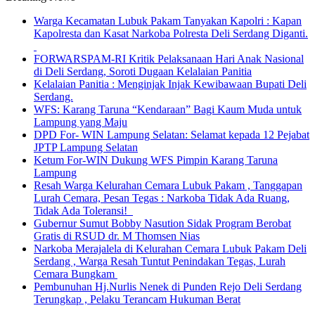
Warga Kecamatan Lubuk Pakam Tanyakan Kapolri : Kapan
Kapolresta dan Kasat Narkoba Polresta Deli Serdang Diganti.
FORWARSPAM-RI Kritik Pelaksanaan Hari Anak Nasional
di Deli Serdang, Soroti Dugaan Kelalaian Panitia
Kelalaian Panitia : Menginjak Injak Kewibawaan Bupati Deli
Serdang.
WFS: Karang Taruna “Kendaraan” Bagi Kaum Muda untuk
Lampung yang Maju
DPD For- WIN Lampung Selatan: Selamat kepada 12 Pejabat
JPTP Lampung Selatan
Ketum For-WIN Dukung WFS Pimpin Karang Taruna
Lampung
Resah Warga Kelurahan Cemara Lubuk Pakam , Tanggapan
Lurah Cemara, Pesan Tegas : Narkoba Tidak Ada Ruang,
Tidak Ada Toleransi!
Gubernur Sumut Bobby Nasution Sidak Program Berobat
Gratis di RSUD dr. M Thomsen Nias
Narkoba Merajalela di Kelurahan Cemara Lubuk Pakam Deli
Serdang , Warga Resah Tuntut Penindakan Tegas, Lurah
Cemara Bungkam
Pembunuhan Hj.Nurlis Nenek di Punden Rejo Deli Serdang
Terungkap , Pelaku Terancam Hukuman Berat