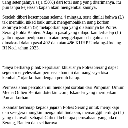
uang setengahnya saja (50%) dari total uang yang diterimanya, itu
pun tanpa kejelasan kapan akan mengembalikannya.
Setelah diberi kesempatan selama 4 minggu, serta dinilai bahwa (L)
tak memiliki itikad baik untuk mengembalikan uang korban,
akhirnya korban (S) melaporkan apa yang dialaminya ke Polres
Serang Polda Banten. Adapun pasal yang dilaporkan terhadap (L)
yaitu dugaan penipuan dan atau penggelapan sebagaimana
dimaksud dalam pasal 492 dan atau 486 KUHP Unda’ng-Undang
RI No.1 tahun 2023.
“Saya berharap pihak kepolisian khususnya Polres Serang dapat
segera menyelesaikan permasalahan ini dan uang saya bisa
kembali,” ujar korban dengan penuh harap.
Permasalahan percaloan ini mendapat sorotan dari Pimpinan Umum
Media Onlien Beritaindoterkini.com, Iskandar yang merupakan
Paman korban.
Iskandar berharap kepada jajaran Polres Serang untuk menyikapi
dan sesegera mungkin mengambil tindakan, memanggil terduga (L)
yang disinyalir sebagai Calo di beberapa perusahaan yang ada di
Serang, Banten dan sekitarnya.