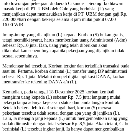
info lowongan pekerjaan di daerah Cikande – Serang. Ia ditawari
masuk kerja di PT. UBM oleh Calo yang berinisial (L) yang
menjanjikan dapat memasukkan kerja di PT. UBM dengan gaji Rp.
220.000/hari dengan bekerja selama 8 jam mulai pukul 07.00 –
16.00 WIB.
Iming-iming yang dijanjikan (L) kepada Korban (S) bukan gratis,
tetapi memiliki syarat, harus memberikan uang Administrasi (Adm)
sebesar Rp.10 juta. Dan, uang yang telah diberikan akan
dikembalikan sepenuhnya apabila pekerjaan yang dijanjikan tidak
sesuai sepenuhnya.
Mendengar hal tersebut, Korban tergiur dan terjadilah transaksi pada
saat itu. Pertama, korban dimintai (L) transfer uang DP administrasi
sebesar Rp. 1 juta. Melalui dompet digital aplikasi DANA, korban
mentransfer ke rekening DANA a/n (L).
Kemudian, pada tanggal 18 Desember 2025 korban kembali
mengirim uang kepada (L) sebesar Rp. 7,5 juta; langsung mulai
bekerja tanpa adanya kejelasan status dan tanda tangan kontrak.
Setelah bekerja lebih dari setengah hari, korban (S) merasa
pekerjaan tersebut tidak sesuai dengan apa yang di janjikan (L).
Lalu, Ia menagih janji kepada (L) untuk mengembalikan uang yang
sudah ditransfer dengan total sebesar Rp. 8,5 juta. Akan tetapi, Calo
berinisial (L) tersebut ingkar janji. Ia hanya dapat mengembalikan