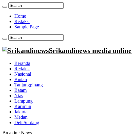
Home
Redaksi
Sample Page
Srikandinews media online
Beranda
Redaksi
Nasional
Bintan
Tanjungpinang
Batam
Nias
Lampung
Karimun
Jakarta
Medan
Deli Serdang
Breaking News