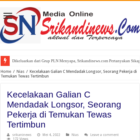
Dikeluarkan dari Grup PLN Menyapa, Srikandinews.com Pertanyakan Sikap
Home
/
Nias
/
Kecelakaan Galian C Mendadak Longsor, Seorang Pekerja di
Temukan Tewas Tertimbun
Kecelakaan Galian C
Mendadak Longsor, Seorang
Pekerja di Temukan Tewas
Tertimbun
srikaninews
Mei 4, 2022
Nias
Leave a comment
172 Views