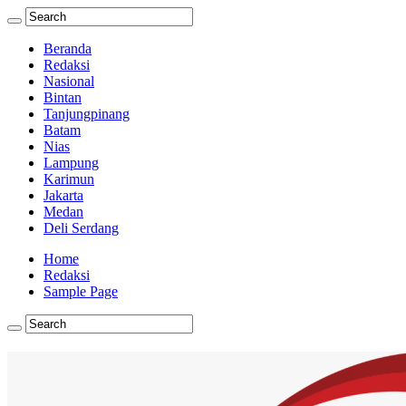
Beranda
Redaksi
Nasional
Bintan
Tanjungpinang
Batam
Nias
Lampung
Karimun
Jakarta
Medan
Deli Serdang
Home
Redaksi
Sample Page