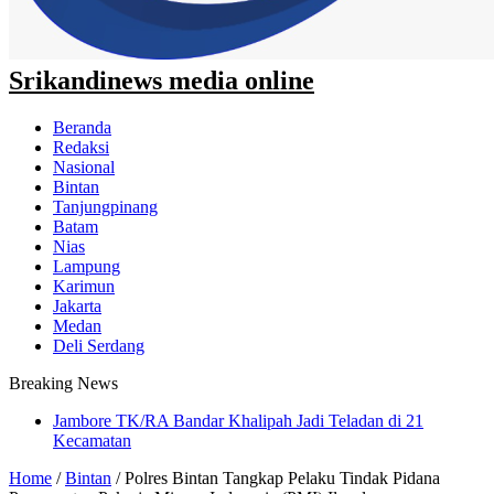
Srikandinews media online
Beranda
Redaksi
Nasional
Bintan
Tanjungpinang
Batam
Nias
Lampung
Karimun
Jakarta
Medan
Deli Serdang
Breaking News
Jambore TK/RA Bandar Khalipah Jadi Teladan di 21
Sah, Secara Aklamasi WFS Pimpin Karang Taruna Provinsi
Kecamatan
Lampung Periode 2026–2031
Home
/
Bintan
/
Polres Bintan Tangkap Pelaku Tindak Pidana