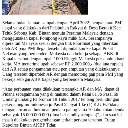
Selama bulan Januari sampai dengan April 2022, pengantaran PMI
ilegal yang dilakukan dari Pelabuhan Rakyat di Desa Berakit Kec.
Teluk Sebong Kab. Bintan menuju Perairan Malaysia dengan
menggunakan kapal Pompong kayu milik MA. Sesampainya
diperairan Malaysia sesuai dengan titik koordinat yang diberikan
oleh AR para PMI Ilegal tersebut dipindahkan ke kapal Pukat
Nelayan yang berbendera Malaysia dan bekerja sebagai ABK di
Kapal tersebut dengan upah 1000 Ringgit Malaysia persepuluh hari
kerja. MA menerima upah sebesar RP 2.000.000,- (dua juta rupiah)
dari AR setiap pengantaran atau penjemputan yang dilakukannya.
Uang tersebut diperoleh AR dengan memotong gaji para PMI yang
bekerja sebagai ABK kapal yang berbendera Malaysia.
“Atas perbuatan yang dilakukan tersangka AR dan MA, dapat di
Pidana sebagaimana yang di maksud dalam Pasal 81 Jo Pasal 69
Undang-undang RI Nomor 18 Tahun 2017 tentang perlindungan
pekerja migran Indonesia jo Pasal 55 ayat 1 ke (1) K.U.H.Pidana
dengan ancaman hukuman penjara paling lama 10 tahun atau denda
sebanyak 15.000.000.000 (lima belas miliyar rupiah)”, dan saat ini
masih dilakukan pengembangan terkait perkara tersebut, Tutup
Kapolres Bintan AKBP Tidar.