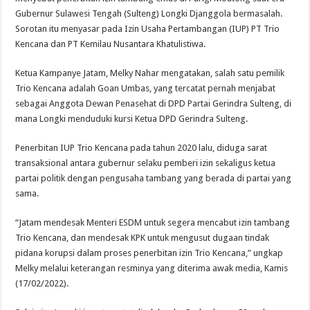
Viral Celetukan Meremehkan Warga, Sly Lurah Paya Pasir Medan Sumut Jadi So
Gubernur Sulawesi Tengah (Sulteng) Longki Djanggola bermasalah.
Sorotan itu menyasar pada Izin Usaha Pertambangan (IUP) PT Trio
Kencana dan PT Kemilau Nusantara Khatulistiwa.
Ketua Kampanye Jatam, Melky Nahar mengatakan, salah satu pemilik
Trio Kencana adalah Goan Umbas, yang tercatat pernah menjabat
sebagai Anggota Dewan Penasehat di DPD Partai Gerindra Sulteng, di
mana Longki menduduki kursi Ketua DPD Gerindra Sulteng.
Penerbitan IUP Trio Kencana pada tahun 2020 lalu, diduga sarat
transaksional antara gubernur selaku pemberi izin sekaligus ketua
partai politik dengan pengusaha tambang yang berada di partai yang
sama.
“Jatam mendesak Menteri ESDM untuk segera mencabut izin tambang
Trio Kencana, dan mendesak KPK untuk mengusut dugaan tindak
pidana korupsi dalam proses penerbitan izin Trio Kencana,” ungkap
Melky melalui keterangan resminya yang diterima awak media, Kamis
(17/02/2022).