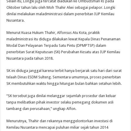
Selain itu, Longki juga tercatat diadukan ke Ombudsman RI pada
Oktober tahun lalu oleh Moh Thahir Alwi sebagai pelapor. Longki
dinilai melakukan maladministrasi dalam penerbitan IUP Kemilau
Nusantara.
Menurut Kuasa Hukum Thahir, Alfonsus Atu Kota, praktik
maladministrasi itu diduga dilakukan lewat Kepala Dinas Penanaman
Modal Dan Pelayanan Terpadu Satu Pintu (DPMPTSP) dalam
penerbitan Surat Keputusan (SK) Perubahan Kesatu atas IUP Kemilau
Nusantara pada tahun 2018.
SK ini diduga janggal karena terbit hanya berjarak satu hari dari surat
telaah Dinas ESDM Sulteng. Sementara umumnya, proses penerbitan
SK membutuhkan waktu hingga hitungan bulan bahkan setahun lebih.
“SK tersebut juga dinilai melanggar sejumlah prosedur dan keluar
tanpa melibatkan pihak investor selaku pemegang dokumen asli
tambang dan perusahaan,” ungkap Alfon.
Menurutnya, Thahir dan rekannya menggelontorkan investasi di
Kemilau Nusantara mencapai puluhan miliar sejak tahun 2014