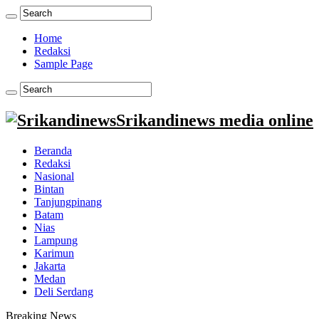
Home
Redaksi
Sample Page
Srikandinews media online
Beranda
Redaksi
Nasional
Bintan
Tanjungpinang
Batam
Nias
Lampung
Karimun
Jakarta
Medan
Deli Serdang
Breaking News