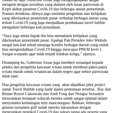
mengerti dengan kesulitan yang dialami oleh insan pariwisata di
Kepri akibat pandemi Covid-19 dan beberapa aturan pemerintah.
Namun demikian, dirinya juga meminta pengertian atas kebijakan
yang dikeluarkan pemerintah pusat terhadap berbagai aturan yang
terkait Covid-19 yang juga menjadikan pembukaan travel bubble
mengalami beberapa kali penundaan.
“Saya juga minta bapak-ibu bisa memahami kebijakan yang
dikeluarkan pemerintah pusat. Apalagi Pak Presiden Joko Widodo
sangat hati-hati sekali menjaga kondisi berbagai daerah yang sudah
bisa mengendalikan Covid-19 hingga mencapai PPKM level 1.
Sangat waspada agar tidak terjadi ledakan ketiga,” ujarnya.
Disamping itu, Gubernur Ansar juga memberi semangat kepada
pelaku dan pengelola kawasan wisata untuk membuat paket-paket
wisata murah untuk wisatawan dalam negeri agar sektor pariwisata
tidak mati.
Dua pengelola kawasan wisata yang akan dijadikan pilot project
untuk Travel Bubble yang hadir dalam pertemuan tersebut, Ray dari
Bintan Resort Cakrawala dan Andi Fong dari Nongsa Sensation
menyatakan kesiapan wilayah mereka sudah sangat optimal dalam
menyambut kedatangan turis mancanegara. Bahkan, beberapa
gelaran turnamen golf sudah mereka laksanakan dengan
menerapkan protokol Covid-19 dan sukses tanpa ada peserta yang