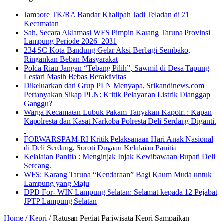
Jambore TK/RA Bandar Khalipah Jadi Teladan di 21
Kecamatan
Sah, Secara Aklamasi WFS Pimpin Karang Taruna Provinsi
Lampung Periode 2026–2031
234 SC Kota Bandung Gelar Aksi Berbagi Sembako,
Ringankan Beban Masyarakat
Polda Riau Jangan “Tebang Pilih”, Sawmil di Desa Tapung
Lestari Masih Bebas Beraktivitas
Dikeluarkan dari Grup PLN Menyapa, Srikandinews.com
Pertanyakan Sikap PLN: Kritik Pelayanan Listrik Dianggap
Ganggu?
Warga Kecamatan Lubuk Pakam Tanyakan Kapolri : Kapan
Kapolresta dan Kasat Narkoba Polresta Deli Serdang Diganti.
FORWARSPAM-RI Kritik Pelaksanaan Hari Anak Nasional
di Deli Serdang, Soroti Dugaan Kelalaian Panitia
Kelalaian Panitia : Menginjak Injak Kewibawaan Bupati Deli
Serdang.
WFS: Karang Taruna “Kendaraan” Bagi Kaum Muda untuk
Lampung yang Maju
DPD For- WIN Lampung Selatan: Selamat kepada 12 Pejabat
JPTP Lampung Selatan
Home
/
Kepri
/
Ratusan Pegiat Pariwisata Kepri Sampaikan