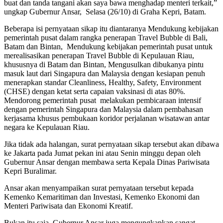
buat dan tanda tangani akan saya bawa menghadap menteri terkait,”
ungkap Gubernur Ansar, Selasa (26/10) di Graha Kepri, Batam.
Beberapa isi pernyataan sikap itu diantaranya Mendukung kebijakan
pemerintah pusat dalam rangka penerapan Travel Bubble di Bali,
Batam dan Bintan, Mendukung kebijakan pemerintah pusat untuk
merealisasikan penerapan Travel Bubble di Kepulauan Riau,
khususnya di Batam dan Bintan, Mengusulkan dibukanya pintu
masuk laut dari Singapura dan Malaysia dengan kesiapan penuh
menerapkan standar Cleanliness, Healthy, Safety, Environment
(CHSE) dengan ketat serta capaian vaksinasi di atas 80%.
Mendorong pemerintah pusat melakukan pembicaraan intensif
dengan pemerintah Singapura dan Malaysia dalam pembahasan
kerjasama khusus pembukaan koridor perjalanan wisatawan antar
negara ke Kepulauan Riau.
Jika tidak ada halangan, surat pernyataan sikap tersebut akan dibawa
ke Jakarta pada Jumat pekan ini atau Senin minggu depan oleh
Gubernur Ansar dengan membawa serta Kepala Dinas Pariwisata
Kepri Buralimar.
Ansar akan menyampaikan surat pernyataan tersebut kepada
Kemenko Kemaritiman dan Investasi, Kemenko Ekonomi dan
Menteri Pariwisata dan Ekonomi Kreatif.
Bukan itu saja, Gubernur Ansar juga mengungkapkan sangat