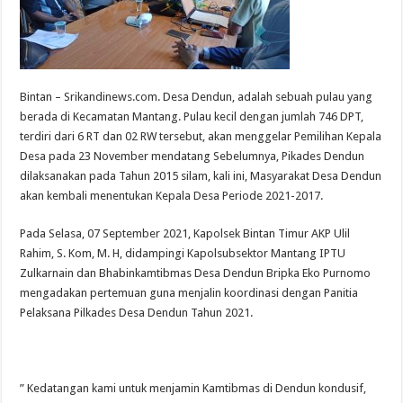
Bintan – Srikandinews.com. Desa Dendun, adalah sebuah pulau yang
berada di Kecamatan Mantang. Pulau kecil dengan jumlah 746 DPT,
terdiri dari 6 RT dan 02 RW tersebut, akan menggelar Pemilihan Kepala
Desa pada 23 November mendatang Sebelumnya, Pikades Dendun
dilaksanakan pada Tahun 2015 silam, kali ini, Masyarakat Desa Dendun
akan kembali menentukan Kepala Desa Periode 2021-2017.
Pada Selasa, 07 September 2021, Kapolsek Bintan Timur AKP Ulil
Rahim, S. Kom, M. H, didampingi Kapolsubsektor Mantang IPTU
Zulkarnain dan Bhabinkamtibmas Desa Dendun Bripka Eko Purnomo
mengadakan pertemuan guna menjalin koordinasi dengan Panitia
Pelaksana Pilkades Desa Dendun Tahun 2021.
” Kedatangan kami untuk menjamin Kamtibmas di Dendun kondusif,