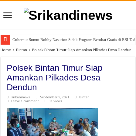
Gubernur Sumut Bobby Nasution Sidak Program Berobat Gratis di RSUD d
Home
/
Bintan
/
Polsek Bintan Timur Siap Amankan Pilkades Desa Dendun
Polsek Bintan Timur Siap
Amankan Pilkades Desa
Dendun
srikaninews
September 9, 2021
Bintan
Leave a comment
31 Views