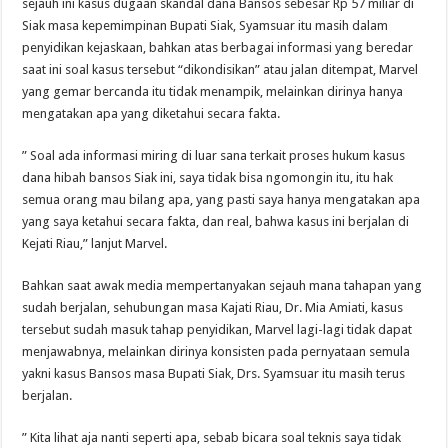
sejauh ini kasus dugaan skandal dana Bansos sebesar Rp 57 miliar di
Siak masa kepemimpinan Bupati Siak, Syamsuar itu masih dalam
penyidikan kejaskaan, bahkan atas berbagai informasi yang beredar
saat ini soal kasus tersebut “dikondisikan” atau jalan ditempat, Marvel
yang gemar bercanda itu tidak menampik, melainkan dirinya hanya
mengatakan apa yang diketahui secara fakta.
” Soal ada informasi miring di luar sana terkait proses hukum kasus
dana hibah bansos Siak ini, saya tidak bisa ngomongin itu, itu hak
semua orang mau bilang apa, yang pasti saya hanya mengatakan apa
yang saya ketahui secara fakta, dan real, bahwa kasus ini berjalan di
Kejati Riau,” lanjut Marvel.
Bahkan saat awak media mempertanyakan sejauh mana tahapan yang
sudah berjalan, sehubungan masa Kajati Riau, Dr. Mia Amiati, kasus
tersebut sudah masuk tahap penyidikan, Marvel lagi-lagi tidak dapat
menjawabnya, melainkan dirinya konsisten pada pernyataan semula
yakni kasus Bansos masa Bupati Siak, Drs. Syamsuar itu masih terus
berjalan.
” Kita lihat aja nanti seperti apa, sebab bicara soal teknis saya tidak