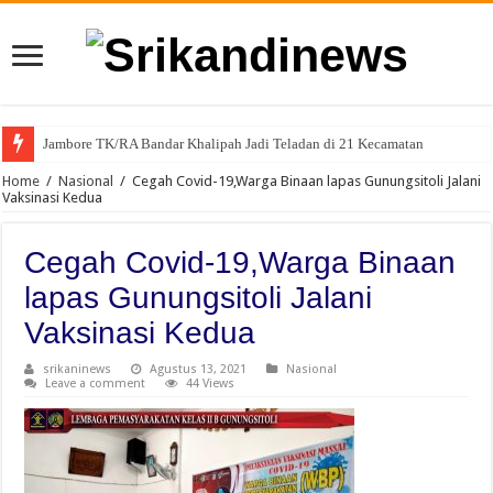
Jambore TK/RA Bandar Khalipah Jadi Teladan di 21 Kecamatan
Sah, Secara Aklamasi WFS Pimpin Karang Taruna Provinsi Lampung Perio
Home
/
Nasional
/
Cegah Covid-19,Warga Binaan lapas Gunungsitoli Jalani
Vaksinasi Kedua
Cegah Covid-19,Warga Binaan
lapas Gunungsitoli Jalani
Vaksinasi Kedua
srikaninews
Agustus 13, 2021
Nasional
Leave a comment
44 Views