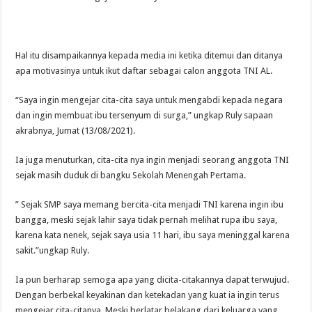
Hal itu disampaikannya kepada media ini ketika ditemui dan ditanya
apa motivasinya untuk ikut daftar sebagai calon anggota TNI AL.
“Saya ingin mengejar cita-cita saya untuk mengabdi kepada negara
dan ingin membuat ibu tersenyum di surga,” ungkap Ruly sapaan
akrabnya, Jumat (13/08/2021).
Ia juga menuturkan, cita-cita nya ingin menjadi seorang anggota TNI
sejak masih duduk di bangku Sekolah Menengah Pertama.
” Sejak SMP saya memang bercita-cita menjadi TNI karena ingin ibu
bangga, meski sejak lahir saya tidak pernah melihat rupa ibu saya,
karena kata nenek, sejak saya usia 11 hari, ibu saya meninggal karena
sakit.”ungkap Ruly.
Ia pun berharap semoga apa yang dicita-citakannya dapat terwujud.
Dengan berbekal keyakinan dan ketekadan yang kuat ia ingin terus
mengejar cita-citanya. Meski berlatar belakang dari keluarga yang