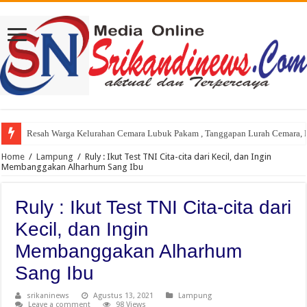
Resah Warga Kelurahan Cemara Lubuk Pakam , Tanggapan Lurah Cemara, P
Home
/
Lampung
/
Ruly : Ikut Test TNI Cita-cita dari Kecil, dan Ingin
Membanggakan Alharhum Sang Ibu
Ruly : Ikut Test TNI Cita-cita dari
Kecil, dan Ingin
Membanggakan Alharhum
Sang Ibu
srikaninews
Agustus 13, 2021
Lampung
Leave a comment
98 Views