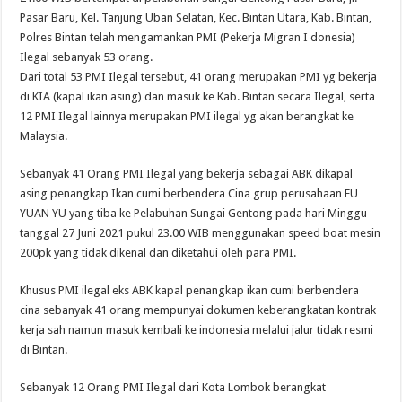
Paidi Kades Karang Anyar Berikan Penjelasan dan Klarifikasi Tentang Rumah T
Pasar Baru, Kel. Tanjung Uban Selatan, Kec. Bintan Utara, Kab. Bintan,
Polres Bintan telah mengamankan PMI (Pekerja Migran I donesia)
Ilegal sebanyak 53 orang.
Dari total 53 PMI Ilegal tersebut, 41 orang merupakan PMI yg bekerja
di KIA (kapal ikan asing) dan masuk ke Kab. Bintan secara Ilegal, serta
12 PMI Ilegal lainnya merupakan PMI ilegal yg akan berangkat ke
Malaysia.
Sebanyak 41 Orang PMI Ilegal yang bekerja sebagai ABK dikapal
asing penangkap Ikan cumi berbendera Cina grup perusahaan FU
YUAN YU yang tiba ke Pelabuhan Sungai Gentong pada hari Minggu
tanggal 27 Juni 2021 pukul 23.00 WIB menggunakan speed boat mesin
200pk yang tidak dikenal dan diketahui oleh para PMI.
Khusus PMI ilegal eks ABK kapal penangkap ikan cumi berbendera
cina sebanyak 41 orang mempunyai dokumen keberangkatan kontrak
kerja sah namun masuk kembali ke indonesia melalui jalur tidak resmi
di Bintan.
Sebanyak 12 Orang PMI Ilegal dari Kota Lombok berangkat