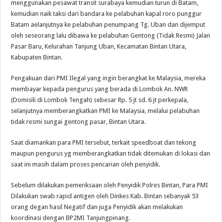
menggunakan pesawat transit surabaya kemudian turun di Batam,
kemudian naik taksi dari bandara ke pelabuhan kapal roro punggur
Batam aelanjutnya ke pelabuhan penumpang Tg. Uban dan dijemput
oleh seseorang lalu dibawa ke pelabuhan Gentong (Tidak Resmi) Jalan
Pasar Baru, Kelurahan Tanjung Uban, Kecamatan Bintan Utara,
Kabupaten Bintan.
Pengakuan dari PMI Ilegal yang ingin berangkat ke Malaysia, mereka
membayar kepada pengurus yang berada di Lombok An. NWR
(Domisili di Lombok Tengah) sebesar Rp. 5 jt sd. 6 jt perkepala,
selanjutnya memberangkatkan PMI ke Malaysia, melalui pelabuhan
tidak resmi sungai gentong pasar, Bintan Utara.
Saat diamankan para PMI tersebut, terkait speedboat dan tekong
maupun pengurus yg memberangkatkan tidak ditemukan di lokasi dan
saat ini masih dalam proses pencarian oleh penyidik.
Sebelum dilakukan pemeriksaan oleh Penyidik Polres Bintan, Para PMI
Dilakukan swab rapid antigen oleh Dinkes Kab. Bintan sebanyak 53
orang degan hasil Negatif dan juga Penyidik akan melakukan
koordinasi dengan BP2MI Tanjungpinang.