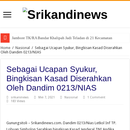
Jambore TK/RA Bandar Khalipah Jadi Teladan di 21 Kecamatan
Home
/
Nasional
/
Sebagai Ucapan Syukur, Bingkisan Kasad Diserahkan
Oleh Dandim 0213/NIAS
Sebagai Ucapan Syukur,
Bingkisan Kasad Diserahkan
Oleh Dandim 0213/NIAS
srikaninews
Mei 7, 2021
Nasional
1 Comment
183 Views
Gunungsitoli – Srikandinews.com. Dandim 0213/Nias Letkol Inf TP.
Lobuan Simbolon Serahkan bingkisan Kasad Jenderal TNI Andika