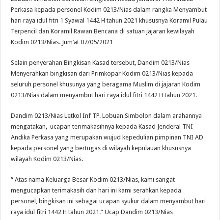
Perkasa kepada personel Kodim 0213/Nias dalam rangka Menyambut
hari raya idul fitri 1 Syawal 1442 H tahun 2021 khususnya Koramil Pulau
Terpencil dan Koramil Rawan Bencana di satuan jajaran kewilayah
Kodim 0213/Nias. Jum’at 07/05/2021
Selain penyerahan Bingkisan Kasad tersebut, Dandim 0213/Nias
Menyerahkan bingkisan dari Primkopar Kodim 0213/Nias kepada
seluruh personel khusunya yang beragama Muslim di jajaran Kodim
0213/Nias dalam menyambut hari raya idul fitri 1442 H tahun 2021.
Dandim 0213/Nias Letkol Inf TP. Lobuan Simbolon dalam arahannya
mengatakan, ucapan terimakasihnya kepada Kasad Jenderal TNI
Andika Perkasa yang merupakan wujud kepedulian pimpinan TNI AD
kepada personel yang bertugas di wilayah kepulauan khususnya
wilayah Kodim 0213/Nias.
“ Atas nama Keluarga Besar Kodim 0213/Nias, kami sangat
mengucapkan terimakasih dan hari ini kami serahkan kepada
personel, bingkisan ini sebagai ucapan syukur dalam menyambut hari
raya idul fitri 1442 H tahun 2021.” Ucap Dandim 0213/Nias