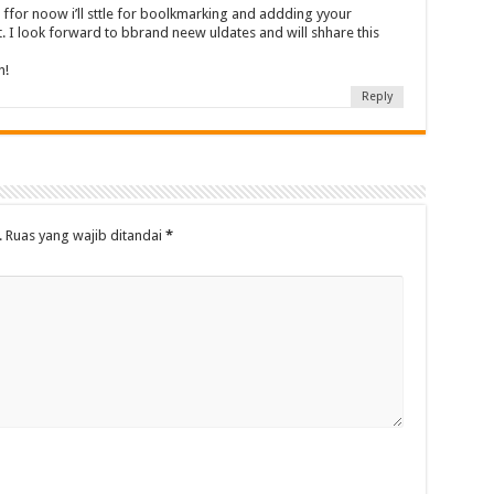
s ffor noow i’ll sttle for boolkmarking and addding yyour
. I look forward to bbrand neew uldates and will shhare this
n!
Reply
.
Ruas yang wajib ditandai
*