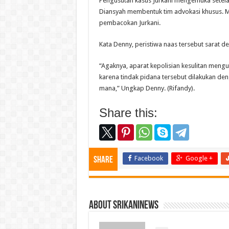
Pengusutan kasus Jurkani mengemuka setel
Diansyah membentuk tim advokasi khusus. 
pembacokan Jurkani.
Kata Denny, peristiwa naas tersebut sarat 
“Agaknya, aparat kepolisian kesulitan meng
karena tindak pidana tersebut dilakukan d
mana,” Ungkap Denny. (Rifandy).
Share this:
Facebook
Google +
Share
About srikaninews