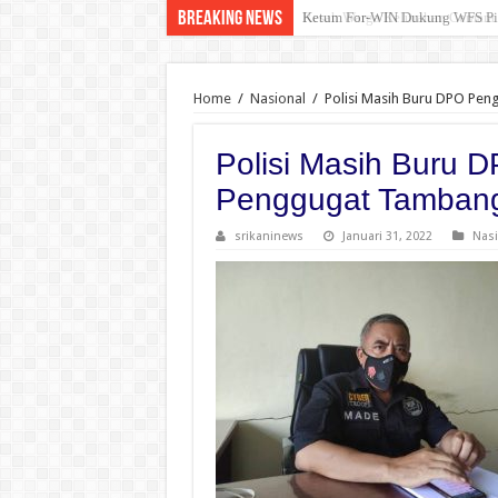
Breaking News
Resah Warga Kelurahan Cemara 
Home
/
Nasional
/
Polisi Masih Buru DPO Pen
Polisi Masih Buru 
Penggugat Tambang 
srikaninews
Januari 31, 2022
Nasi