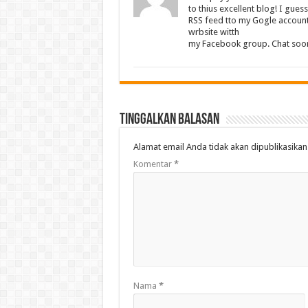
to thius excellent blog! I gues
RSS feed tto my Gogle account
wrbsite witth
my Facebook group. Chat soo
Tinggalkan Balasan
Alamat email Anda tidak akan dipublikasikan
Komentar
*
Nama
*