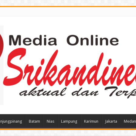
njungpinang
Batam
Nias
Lampung
Karimun
Jakarta
Medan