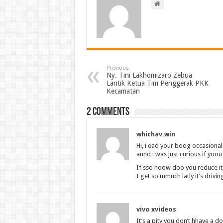
Previous
Ny. Tini Lakhomizaro Zebua
Lantik Ketua Tim Penggerak PKK
Kecamatan
2 comments
whichav.win
Hi, i ead your boog occasional
annd i was just curious if yoo
If sso hoow doo you reduce it
I get so mmuch latly it’s driv
vivo xvideos
It’s a pity you don’t hhave a 