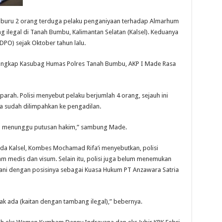
emburu 2 orang terduga pelaku penganiyaan terhadap Almarhum
 ilegal di Tanah Bumbu, Kalimantan Selatan (Kalsel). Keduanya
DPO) sejak Oktober tahun lalu.
” ungkap Kasubag Humas Polres Tanah Bumbu, AKP I Made Rasa
parah. Polisi menyebut pelaku berjumlah 4 orang, sejauh ini
a sudah dilimpahkan ke pengadilan.
al menunggu putusan hakim,” sambung Made.
da Kalsel, Kombes Mochamad Rifa’i menyebutkan, polisi
m medis dan visum. Selain itu, polisi juga belum menemukan
kani dengan posisinya sebagai Kuasa Hukum PT Anzawara Satria
ak ada (kaitan dengan tambang ilegal),” bebernya.