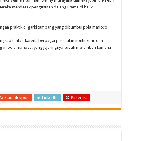
ah eks Wamen Kumham Denny Indrayana dan eks Jubir KPK Febri
Mereka mendesak pengusutan dalang utama di balik
dengan praktik oligarki tambang yang dibumbui pola mafioso.
ungkap tuntas, karena berbagai persoalan nonhukum, dan
engan pola mafioso, yang jejaringnya sudah merambah kemana-
Stumbleupon
LinkedIn
Pinterest