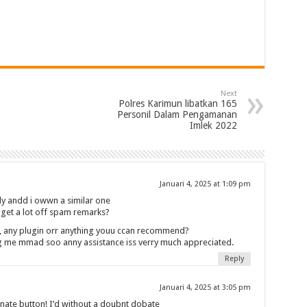
Next
Polres Karimun libatkan 165
Personil Dalam Pengamanan
Imlek 2022
Januari 4, 2025 at 1:09 pm
ly andd i owwn a similar one
u get a lot off spam remarks?
, any plugin orr anything youu ccan recommend?
ing me mmad soo anny assistance iss verry much appreciated.
Reply
Januari 4, 2025 at 3:05 pm
donate button! I’d without a doubnt dobate