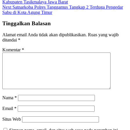
Kabupaten Tasikmalaya Jawa Barat
Next
Satnarkoba Polres Tanggamus Tangkap 2 Terduga Pengedar
Sabu di Kota Agung Timur
Tinggalkan Balasan
Alamat email Anda tidak akan dipublikasikan.
Ruas yang wajib
ditandai
*
Komentar
*
Nama
*
Email
*
Situs Web