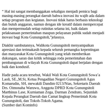
“ Hal ini sangat membanggakan sekaligus menjadi pemicu bagi
masing-masing perangkat daerah bahwa inovasi itu wajib ada dalam
setiap program dan kegiatan. Inovasi tidak harus berbasis teknologi
dan butuh anggaran, namun dengan ide kreatif dalam mempercepat
dan mempermudah setiap rutinitas selama ini, baik dalam
pelaksanaan pemerintahan maupun pelayanan publik sudah menjadi
inovasi bagi Kota Gunungsitoli,”jelasnya.
Diakhir sambutannya, Walikota Gunungsitoli menyampaikan
apresiasi dan terimakasih kepada seluruh pemangku kepentingan
dan masyarakat Kota Gunungsitoli yang telah memberikan
dukungan, saran dan kritik sehingga roda pemerintahan dan
pembangunan di wilayah Kota Gunungsitoli dapat berjalan dengan
baik dan kondusif.
Hadir pada acara tersebut, Wakil Wali Kota Gunungsitoli Sowa’a
Laoli, SE.,M.Si, Ketua Pengadilan Negeri Gunungsitoli Agus
Komarudin, SH, mewakili Dandim 0213/Nias, Sekretaris Daerah
Drs. Oimonaha Waruwu, Anggota DPRD Kota Gunungsitoli
Marthinus Lase, Kurniaman Zega, Darman Zendrato, Sejumlah
Kepala Perangkat Daerah dan Camat lingkup Pemerintah Kota
Gunungsitoli, dan Tokoh-Tokoh Agama.
(Sumber dari Kominfo)