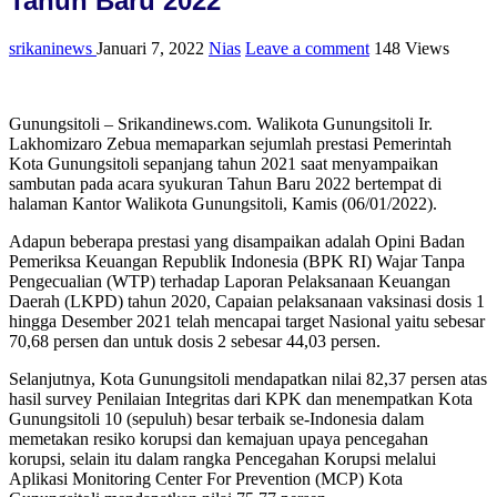
Tahun Baru 2022
srikaninews
Januari 7, 2022
Nias
Leave a comment
148 Views
Gunungsitoli – Srikandinews.com. Walikota Gunungsitoli Ir.
Lakhomizaro Zebua memaparkan sejumlah prestasi Pemerintah
Kota Gunungsitoli sepanjang tahun 2021 saat menyampaikan
sambutan pada acara syukuran Tahun Baru 2022 bertempat di
halaman Kantor Walikota Gunungsitoli, Kamis (06/01/2022).
Adapun beberapa prestasi yang disampaikan adalah Opini Badan
Pemeriksa Keuangan Republik Indonesia (BPK RI) Wajar Tanpa
Pengecualian (WTP) terhadap Laporan Pelaksanaan Keuangan
Daerah (LKPD) tahun 2020, Capaian pelaksanaan vaksinasi dosis 1
hingga Desember 2021 telah mencapai target Nasional yaitu sebesar
70,68 persen dan untuk dosis 2 sebesar 44,03 persen.
Selanjutnya, Kota Gunungsitoli mendapatkan nilai 82,37 persen atas
hasil survey Penilaian Integritas dari KPK dan menempatkan Kota
Gunungsitoli 10 (sepuluh) besar terbaik se-Indonesia dalam
memetakan resiko korupsi dan kemajuan upaya pencegahan
korupsi, selain itu dalam rangka Pencegahan Korupsi melalui
Aplikasi Monitoring Center For Prevention (MCP) Kota