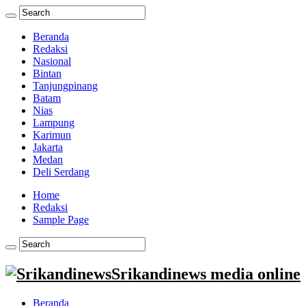
Beranda
Redaksi
Nasional
Bintan
Tanjungpinang
Batam
Nias
Lampung
Karimun
Jakarta
Medan
Deli Serdang
Home
Redaksi
Sample Page
Srikandinews media online
Beranda