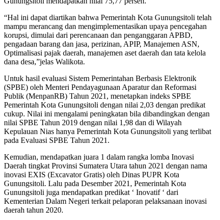
Gunungsitoli mendapatkan nilai 75,77 persen.
“Hal ini dapat diartikan bahwa Pemerintah Kota Gunungsitoli telah
mampu merancang dan mengimplementasikan upaya pencegahan
korupsi, dimulai dari perencanaan dan penganggaran APBD,
pengadaan barang dan jasa, perizinan, APIP, Manajemen ASN,
Optimalisasi pajak daerah, manajemen aset daerah dan tata kelola
dana desa,”jelas Walikota.
Untuk hasil evaluasi Sistem Pemerintahan Berbasis Elektronik
(SPBE) oleh Menteri Pendayagunaan Aparatur dan Reformasi
Publik (MenpanRB) Tahun 2021, menetapkan indeks SPBE
Pemerintah Kota Gunungsitoli dengan nilai 2,03 dengan predikat
cukup. Nilai ini mengalami peningkatan bila dibandingkan dengan
nilai SPBE Tahun 2019 dengan nilai 1,98 dan di Wilayah
Kepulauan Nias hanya Pemerintah Kota Gunungsitoli yang terlibat
pada Evaluasi SPBE Tahun 2021.
Kemudian, mendapatkan juara 1 dalam rangka lomba Inovasi
Daerah tingkat Provinsi Sumatera Utara tahun 2021 dengan nama
inovasi EXIS (Excavator Gratis) oleh Dinas PUPR Kota
Gunungsitoli. Lalu pada Desember 2021, Pemerintah Kota
Gunungsitoli juga mendapatkan predikat ‘ Inovatif ‘ dari
Kementerian Dalam Negeri terkait pelaporan pelaksanaan inovasi
daerah tahun 2020.