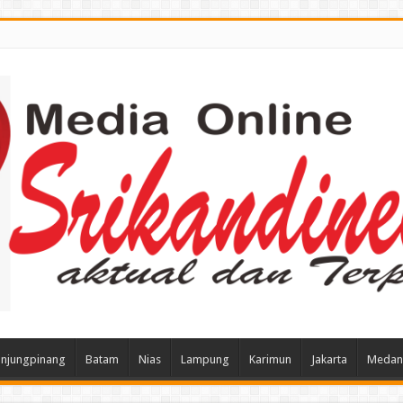
njungpinang
Batam
Nias
Lampung
Karimun
Jakarta
Medan