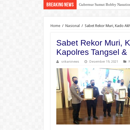
Breaking News
Gubernur Sumut Bobby Nasution
Narkoba Merajalela di Kelurah
Home
/
Nasional
/
Sabet Rekor Muri, Kado Akh
Sabet Rekor Muri, 
Kapolres Tangsel &
srikaninews
Desember 19, 2021