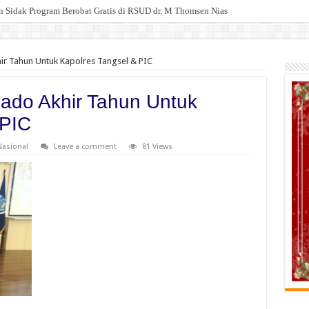
 Sidak Program Berobat Gratis di RSUD dr. M Thomsen Nias
an Cemara Lubuk Pakam Deli Serdang , Warga Resah Tuntut Penindakan Tegas, L
ir Tahun Untuk Kapolres Tangsel & PIC
Kado Akhir Tahun Untuk
 PIC
Nasional
Leave a comment
81 Views