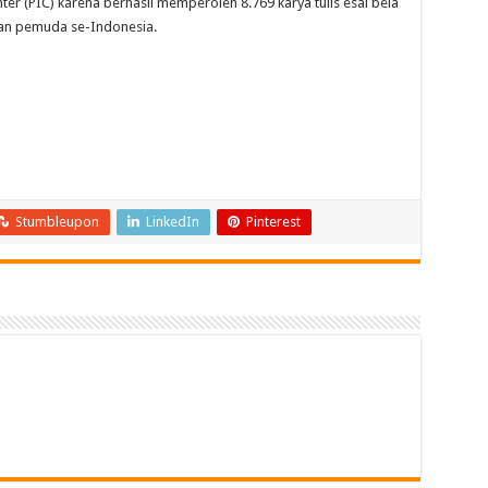
 (PIC) karena berhasil memperoleh 8.769 karya tulis esai bela
dan pemuda se-Indonesia.
Stumbleupon
LinkedIn
Pinterest