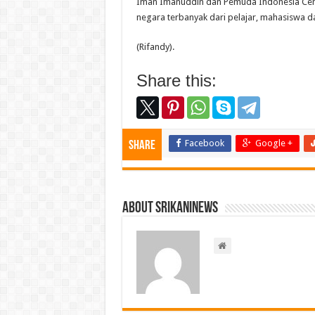
Iman Imanuddin dan Pemuda Indonesia Center
negara terbanyak dari pelajar, mahasiswa 
(Rifandy).
Share this:
Facebook
Google +
Share
About srikaninews