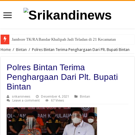
Jambore TK/RA Bandar Khalipah Jadi Teladan di 21 Kecamatan
Home
/
Bintan
/
Polres Bintan Terima Penghargaan Dari Plt. Bupati Bintan
Polres Bintan Terima
Penghargaan Dari Plt. Bupati
Bintan
srikaninews
Desember 4, 2021
Bintan
Leave a comment
67 Views