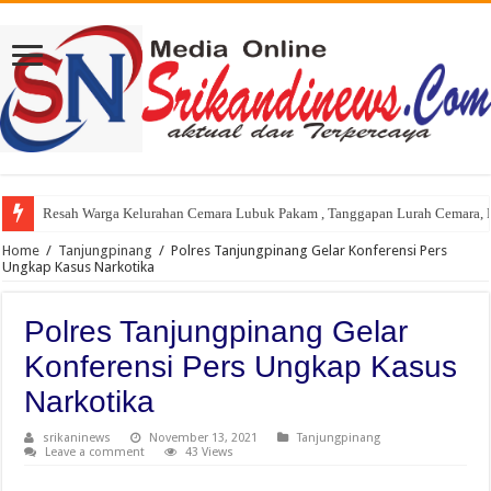
Resah Warga Kelurahan Cemara Lubuk Pakam , Tanggapan Lurah Cemara, P
Gubernur Sumut Bobby Nasution Sidak Program Berobat Gratis di RSUD d
Home
/
Tanjungpinang
/
Polres Tanjungpinang Gelar Konferensi Pers
Ungkap Kasus Narkotika
Polres Tanjungpinang Gelar
Konferensi Pers Ungkap Kasus
Narkotika
srikaninews
November 13, 2021
Tanjungpinang
Leave a comment
43 Views