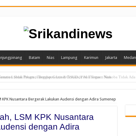
njungpinang
Batam
Nias
Lampung
Karimun
Jakarta
Medan
sution Sidak Program Berobat Gratis di RSUD dr. M Thomsen Nias
SM KPK Nusantara Bergerak Lakukan Audensi dengan Adira Sumenep
ulah, LSM KPK Nusantara
udensi dengan Adira