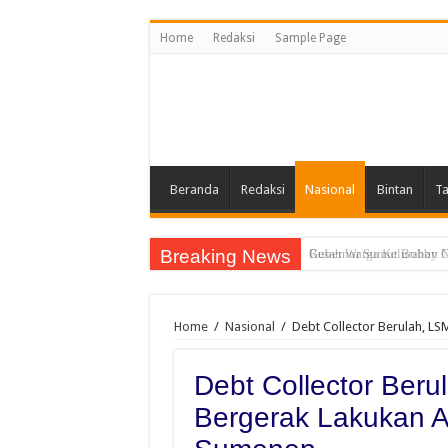
Home
Redaksi
Sample Page
Beranda
Redaksi
Nasional
Bintan
Ta
Breaking News
Gubernur Sumut Bobby Na
Home
/
Nasional
/
Debt Collector Berulah, L
Debt Collector Ber
Bergerak Lakukan A