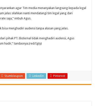
menyarankan agar Tim media menanyakan langsung kepada legal
um jelas silahkan nanti mendatangi tim legal yang dari
rate saja,” imbuh Agus.
k bisa menghadiri audensi tanpa alasan yang jelas.
dari pihak PT. Eksternal tidak menghadiri audensi, Agus
m hadir,” tandasnya.(red/Igty)
Stumbleupon
LinkedIn
Pinterest