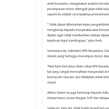
Andi Kusmanto, mengatakan audensi tersebu
perampasan motor ditengah jalan tidak terj
seperti itu adalah cara layaknya premanism
“Tidak dapat dibenarkan kalau pengambilan 
mengharap kepada masyarakat atau konsu
dijalan agar tidak memberikan unitnya dijala
kejelasan legal standingnya,” jelas Andi.
Sementara itu, Sekretaris KPK Nusantara, Z
oknum yang bertugas merampas motor dijala
“Niat kami bersama rekan-rekan KPK Nusantar
hal yang sangat meresahkan masyarakat di
bermacam-macam cara dilakukan untuk mend
Zainal.
Aktivis Senior ini juga berharap kepada Adir
Intinya harus sesuai dengan SOP dan tahapan
Selain itu, kata dia, tidak boleh terjadi lagi