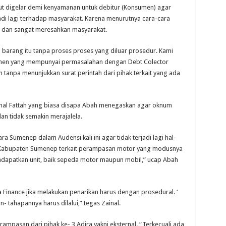
t digelar demi kenyamanan untuk debitur (Konsumen) agar
adi lagi terhadap masyarakat. Karena menurutnya cara-cara
e dan sangat meresahkan masyarakat.
barang itu tanpa proses proses yang diluar prosedur. Kami
men yang mempunyai permasalahan dengan Debt Colector
n tanpa menunjukkan surat perintah dari pihak terkait yang ada
ainal Fattah yang biasa disapa Abah menegaskan agar oknum
n tidak semakin merajalela.
a Sumenep dalam Audensi kali ini agar tidak terjadi lagi hal-
 Kabupaten Sumenep terkait perampasan motor yang modusnya
apatkan unit, baik sepeda motor maupun mobil,” ucap Abah
a Finance jika melakukan penarikan harus dengan prosedural. ‘
- tahapannya harus dilalui,” tegas Zainal.
 perampasan dari pihak ke- 3 Adira yakni eksternal. “Terkecuali ada