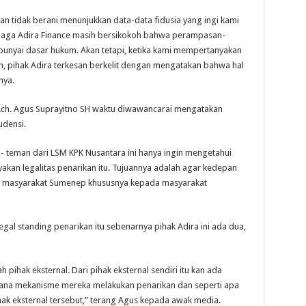
dan tidak berani menunjukkan data-data fidusia yang ingi kami
Lembaga Adira Finance masih bersikokoh bahwa perampasan-
punyai dasar hukum. Akan tetapi, ketika kami mempertanyakan
 pihak Adira terkesan berkelit dengan mengatakan bahwa hal
nya.
, Ach. Agus Suprayitno SH waktu diwawancarai mengatakan
udensi.
n- teman dari LSM KPK Nusantara ini hanya ingin mengetahui
kan legalitas penarikan itu. Tujuannya adalah agar kedepan
kan masyarakat Sumenep khususnya kepada masyarakat
legal standing penarikan itu sebenarnya pihak Adira ini ada dua,
pihak eksternal. Dari pihak eksternal sendiri itu kan ada
mana mekanisme mereka melakukan penarikan dan seperti apa
hak eksternal tersebut,” terang Agus kepada awak media.