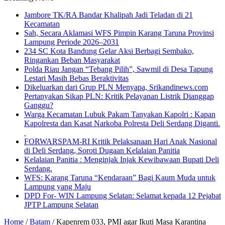
Jambore TK/RA Bandar Khalipah Jadi Teladan di 21
Kecamatan
Sah, Secara Aklamasi WFS Pimpin Karang Taruna Provinsi
Lampung Periode 2026–2031
234 SC Kota Bandung Gelar Aksi Berbagi Sembako,
Ringankan Beban Masyarakat
Polda Riau Jangan “Tebang Pilih”, Sawmil di Desa Tapung
Lestari Masih Bebas Beraktivitas
Dikeluarkan dari Grup PLN Menyapa, Srikandinews.com
Pertanyakan Sikap PLN: Kritik Pelayanan Listrik Dianggap
Ganggu?
Warga Kecamatan Lubuk Pakam Tanyakan Kapolri : Kapan
Kapolresta dan Kasat Narkoba Polresta Deli Serdang Diganti.
FORWARSPAM-RI Kritik Pelaksanaan Hari Anak Nasional
di Deli Serdang, Soroti Dugaan Kelalaian Panitia
Kelalaian Panitia : Menginjak Injak Kewibawaan Bupati Deli
Serdang.
WFS: Karang Taruna “Kendaraan” Bagi Kaum Muda untuk
Lampung yang Maju
DPD For- WIN Lampung Selatan: Selamat kepada 12 Pejabat
JPTP Lampung Selatan
Home
/
Batam
/
Kapenrem 033, PMI agar Ikuti Masa Karantina