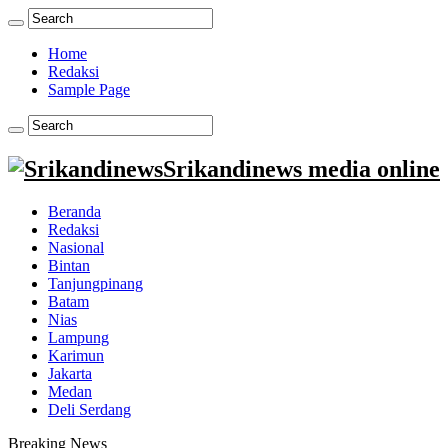
Home
Redaksi
Sample Page
Srikandinews media online
Beranda
Redaksi
Nasional
Bintan
Tanjungpinang
Batam
Nias
Lampung
Karimun
Jakarta
Medan
Deli Serdang
Breaking News