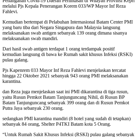
Penanganan Covid-19 Daerah Perlintasan di Wilayah Provinsi Kepri
melalui Pjs Kepala Penerangan Korem 033/WP Mayor Inf Reza
Fahlevi.
Kemudian bertempat di Pelabuhan Internasional Batam Center PMI
yang baru tiba dari Negara Singapura dan Malaysia langsung
melaksanakan swab antigen sebanyak 139 orang dimana sisanya
melaksanakan swab mandiri.
Dari hasil swab antigen terdapat 1 orang terdampak positif
kemudian langsung di bawa ke Rumah sakit khusus Infeksi (RSKI)
pulau galang.
Pjs Kapenrem 033 Mayor Inf Reza Fahlevi menjelaskan tercatat
hingga 22 Oktober 2021 sebanyak 943 orang PMI melaksanakan
karantina.
dan Reza juga menjelaskan saat ini PMI dikarantina di tiga rusun,
yaitu Rusun Pemkot Batam Tanjunguncang Nihil, di Rusun BP
Batam Tanjunguncang sebanyak 399 orang dan di Rusun Pemkot
Putra Jaya sebanyak 230 orang.
sedangkan PMI karantina mandiri (8 hotel yang sudah di tetapkan)
sebanyak 84 orang, Shelter P4TKI Batam kota 5 Orang.
“Untuk Rumah Sakit Khusus Infeksi (RSKI) pulau galang sebanyak