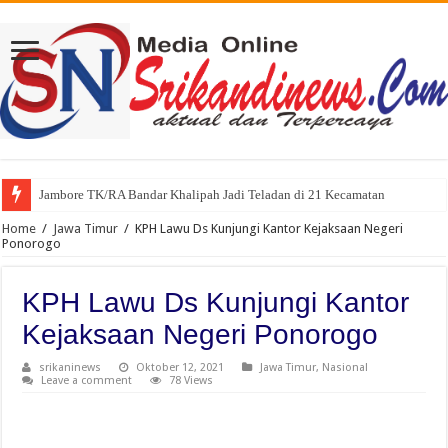
Jambore TK/RA Bandar Khalipah Jadi Teladan di 21 Kecamatan
Home
/
Jawa Timur
/
KPH Lawu Ds Kunjungi Kantor Kejaksaan Negeri
Ponorogo
KPH Lawu Ds Kunjungi Kantor
Kejaksaan Negeri Ponorogo
srikaninews
Oktober 12, 2021
Jawa Timur
,
Nasional
Leave a comment
78 Views