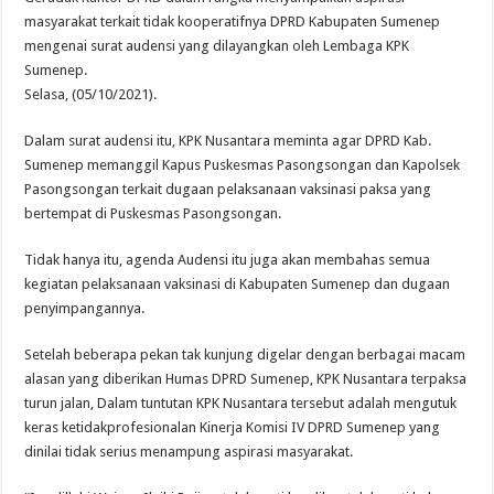
DPD For- WIN Lampung Selatan: Selamat kepada 12 Pejabat JPTP Lampung Sel
masyarakat terkait tidak kooperatifnya DPRD Kabupaten Sumenep
mengenai surat audensi yang dilayangkan oleh Lembaga KPK
Sumenep.
Selasa, (05/10/2021).
Dalam surat audensi itu, KPK Nusantara meminta agar DPRD Kab.
Sumenep memanggil Kapus Puskesmas Pasongsongan dan Kapolsek
Pasongsongan terkait dugaan pelaksanaan vaksinasi paksa yang
bertempat di Puskesmas Pasongsongan.
Tidak hanya itu, agenda Audensi itu juga akan membahas semua
kegiatan pelaksanaan vaksinasi di Kabupaten Sumenep dan dugaan
penyimpangannya.
Setelah beberapa pekan tak kunjung digelar dengan berbagai macam
alasan yang diberikan Humas DPRD Sumenep, KPK Nusantara terpaksa
turun jalan, Dalam tuntutan KPK Nusantara tersebut adalah mengutuk
keras ketidakprofesionalan Kinerja Komisi IV DPRD Sumenep yang
dinilai tidak serius menampung aspirasi masyarakat.