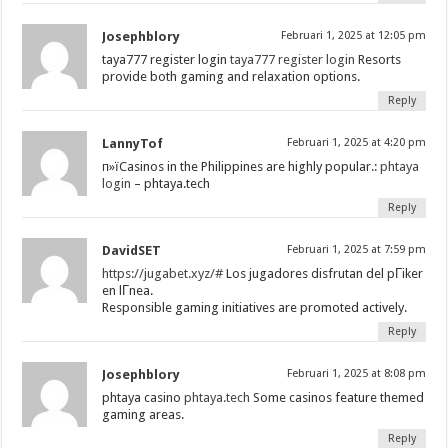
Josephblory
Februari 1, 2025 at 12:05 pm
taya777 register login
taya777 register login
Resorts
provide both gaming and relaxation options.
Reply
LannyTof
Februari 1, 2025 at 4:20 pm
п»їCasinos in the Philippines are highly popular.:
phtaya
login
– phtaya.tech
Reply
DavidSET
Februari 1, 2025 at 7:59 pm
https://jugabet.xyz/#
Los jugadores disfrutan del pГіker
en lГ­nea.
Responsible gaming initiatives are promoted actively.
Reply
Josephblory
Februari 1, 2025 at 8:08 pm
phtaya casino
phtaya.tech
Some casinos feature themed
gaming areas.
Reply