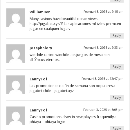
WilliamBen
Februari 3, 2025 at 9:15 am
Many casinos have beautiful ocean views.
http://jugabet.xyz/#
Las aplicaciones mГіviles permiten
jugar en cualquier lugar.
Reply
Josephblory
Februari 3, 2025 at 9:33 am
winchile casino
winchile
Los juegos de mesa son
clГЎsicos eternos.
Reply
LannyTof
Februari 3, 2025 at 12:47 pm
Las promociones de fin de semana son populares.:
jugabet chile
– jugabet.xyz
Reply
LannyTof
Februari 3, 2025 at 6:03 pm
Casino promotions draw in new players frequently.:
phtaya
– phtaya login
Reply