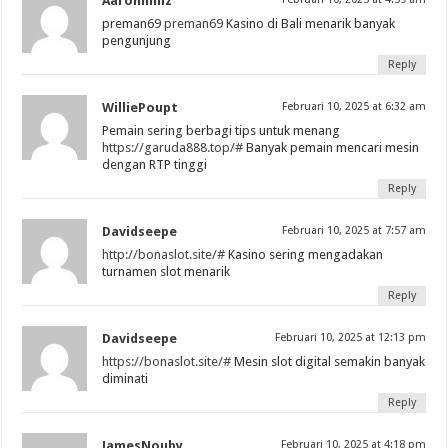
Aaroninhiz
preman69
preman69
Kasino di Bali menarik banyak
pengunjung
Reply
WilliePoupt
Februari 10, 2025 at 6:32 am
Pemain sering berbagi tips untuk menang
https://garuda888.top/#
Banyak pemain mencari mesin
dengan RTP tinggi
Reply
Davidseepe
Februari 10, 2025 at 7:57 am
http://bonaslot.site/#
Kasino sering mengadakan
turnamen slot menarik
Reply
Davidseepe
Februari 10, 2025 at 12:13 pm
https://bonaslot.site/#
Mesin slot digital semakin banyak
diminati
Reply
JamesNouby
Februari 10, 2025 at 4:18 pm