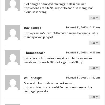
Slot dengan pembayaran tinggi selalu diminati
http://bonaslot.site/#
Jackpot besar bisa mengubah
hidup seseorang
Reply
Davidseepe
Februari 11, 2025 at 3:54 am
http://preman69.tech/#
Banyak pemain berusaha untuk
mendapatkan jackpot
Reply
Thomasneath
Februari 11, 2025 at 6:55 am
п»їKasino di Indonesia sangat populer di kalangan
wisatawan:
garuda888 slot
– garuda888.top
Reply
WilliePoupt
Februari 11, 2025 at 7:40 am
Mesin slot baru selalu menarik minat
http://slotdemo.auction/#
Pemain sering mencoba
berbagai jenis slot
Reply