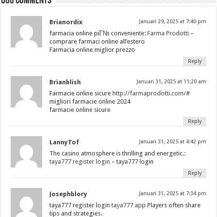
686 comments
Brianordix
Januari 29, 2025 at 7:40 pm
farmacia online piГ№ conveniente:
Farma Prodotti
–
comprare farmaci online all’estero
Farmacia online miglior prezzo
Reply
Brianblish
Januari 31, 2025 at 11:20 am
Farmacie online sicure
http://farmaprodotti.com/#
migliori farmacie online 2024
farmacie online sicure
Reply
LannyTof
Januari 31, 2025 at 4:42 pm
The casino atmosphere is thrilling and energetic.:
taya777 register login
– taya777 login
Reply
Josephblory
Januari 31, 2025 at 7:34 pm
taya777 register login
taya777 app
Players often share
tips and strategies.