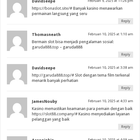
Davidseepe
Februari 9, 2025 at 11:26 pm
https://bonaslot.site/#
Banyak kasino menawarkan
permainan langsung yang seru
Reply
Thomasneath
Februari 10, 2025 at 1:10 am
Bermain slot bisa menjadi pengalaman sosial:
garuda888.top
– garuda888
Reply
Davidseepe
Februari 10, 2025 at 3:38 am
http://garuda888.top/#
Slot dengan tema film terkenal
menarik banyak perhatian
Reply
JamesNouby
Februari 10, 2025 at 4:33 am
Kasino memastikan keamanan para pemain dengan baik
https://slot88.company/#
Kasino menyediakan layanan
pelanggan yang baik
Reply
Februari 10, 2025 at 4:59 am