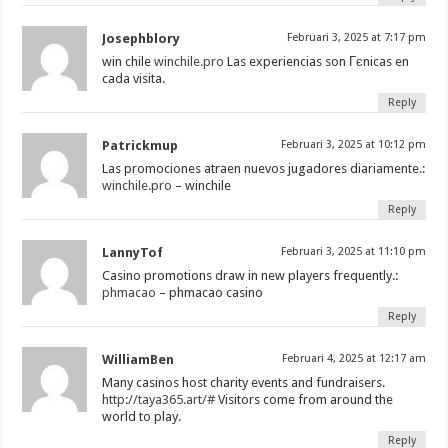
Josephblory
Februari 3, 2025 at 7:17 pm
win chile
winchile.pro
Las experiencias son Гєnicas en
cada visita.
Reply
Patrickmup
Februari 3, 2025 at 10:12 pm
Las promociones atraen nuevos jugadores diariamente.:
winchile.pro
– winchile
Reply
LannyTof
Februari 3, 2025 at 11:10 pm
Casino promotions draw in new players frequently.:
phmacao
– phmacao casino
Reply
WilliamBen
Februari 4, 2025 at 12:17 am
Many casinos host charity events and fundraisers.
http://taya365.art/#
Visitors come from around the
world to play.
Reply