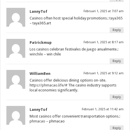
LannyTof
Februari 1, 2025 at 7:07 am
Casinos often host special holiday promotions.:
taya365
– taya365.art
Reply
Patrickmup
Februari 1, 2025 at 8:17 am
Los casinos celebran festivales de juego anualmente.:
winchile
– win chile
Reply
WilliamBen
Februari 1, 2025 at 9:12 am
Casinos offer delicious dining options on-site.
https://phmacao.life/#
The casino industry supports
local economies significantly.
Reply
LannyTof
Februari 1, 2025 at 11:42 am
Most casinos offer convenient transportation options.:
phmacao
– phmacao
Reply