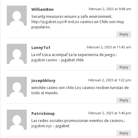
WilliamBen
Februari 2, 2025 at 9:08 am
Security measures ensure a safe environment.
http://jugabet.xyz/#
п»їLos casinos en Chile son muy
populares.
Reply
LannyTof
Februari 2, 2025 at 11:42 am
La mГєsica acompaГ±a la experiencia de juego.:
jugabet casino
– jugabet chile
Reply
Josephblory
Februari 2, 2025 at 1:22 pm
winchile casino
win chile
Los casinos reciben turistas de
todo el mundo.
Reply
Patrickmup
Februari 2, 2025 at 1:40 pm
Las redes sociales promocionan eventos de casinos.:
jugabet.xyz
– jugabet
Reply