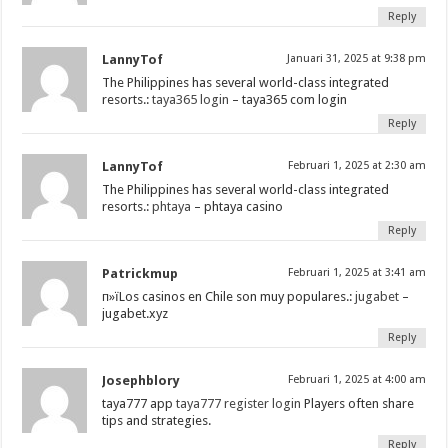
Reply
LannyTof
Januari 31, 2025 at 9:38 pm
The Philippines has several world-class integrated
resorts.:
taya365 login
– taya365 com login
Reply
LannyTof
Februari 1, 2025 at 2:30 am
The Philippines has several world-class integrated
resorts.:
phtaya
– phtaya casino
Reply
Patrickmup
Februari 1, 2025 at 3:41 am
п»їLos casinos en Chile son muy populares.:
jugabet
–
jugabet.xyz
Reply
Josephblory
Februari 1, 2025 at 4:00 am
taya777 app
taya777 register login
Players often share
tips and strategies.
Reply