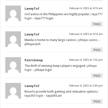
LannyTof
Februari 4, 2025 at 4:10 am
п»їCasinos in the Philippines are highly popular.:
taya777
login
– taya777 login
Reply
LannyTof
Februari 4, 2025 at 9:10 am
Manila is home to many large casinos.:
phtaya casino
–
phtaya.tech
Reply
Patrickmup
Februari 4, 2025 at 1:52 pm
The thrill of winning keeps players engaged.:
phtaya
login
– phtaya login
Reply
LannyTof
Februari 4, 2025 at 2:03 pm
Resorts provide both gaming and relaxation options.:
taya365 login
– taya365.art
Reply