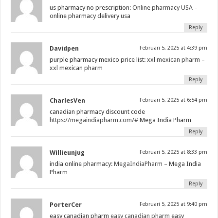
us pharmacy no prescription:
Online pharmacy USA
–
online pharmacy delivery usa
Reply
Davidpen
Februari 5, 2025 at 4:39 pm
purple pharmacy mexico price list:
xxl mexican pharm
–
xxl mexican pharm
Reply
CharlesVen
Februari 5, 2025 at 6:54 pm
canadian pharmacy discount code
https://megaindiapharm.com/#
Mega India Pharm
Reply
Willieunjug
Februari 5, 2025 at 8:33 pm
india online pharmacy:
MegaIndiaPharm
– Mega India
Pharm
Reply
PorterCer
Februari 5, 2025 at 9:40 pm
easy canadian pharm
easy canadian pharm
easy