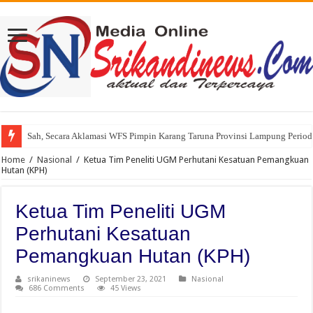
Sah, Secara Aklamasi WFS Pimpin Karang Taruna Provinsi Lampung Perio
234 SC Kota Bandung Gelar Aksi Berbagi Sembako, Ringankan Beban Mas
Home
/
Nasional
/
Ketua Tim Peneliti UGM Perhutani Kesatuan Pemangkuan
Hutan (KPH)
Ketua Tim Peneliti UGM
Perhutani Kesatuan
Pemangkuan Hutan (KPH)
srikaninews
September 23, 2021
Nasional
686 Comments
45 Views