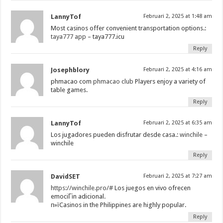
LannyTof
Februari 2, 2025 at 1:48 am
Most casinos offer convenient transportation options.:
taya777 app
– taya777.icu
Reply
Josephblory
Februari 2, 2025 at 4:16 am
phmacao com
phmacao club
Players enjoy a variety of
table games.
Reply
LannyTof
Februari 2, 2025 at 6:35 am
Los jugadores pueden disfrutar desde casa.:
winchile
–
winchile
Reply
DavidSET
Februari 2, 2025 at 7:27 am
https://winchile.pro/#
Los juegos en vivo ofrecen
emociГіn adicional.
п»їCasinos in the Philippines are highly popular.
Reply