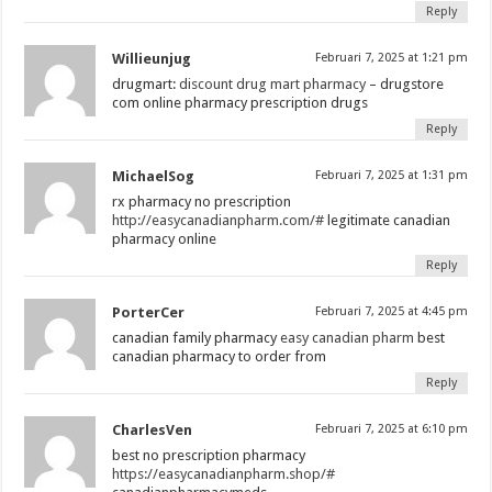
Reply
Willieunjug
Februari 7, 2025 at 1:21 pm
drugmart:
discount drug mart pharmacy
– drugstore
com online pharmacy prescription drugs
Reply
MichaelSog
Februari 7, 2025 at 1:31 pm
rx pharmacy no prescription
http://easycanadianpharm.com/#
legitimate canadian
pharmacy online
Reply
PorterCer
Februari 7, 2025 at 4:45 pm
canadian family pharmacy
easy canadian pharm
best
canadian pharmacy to order from
Reply
CharlesVen
Februari 7, 2025 at 6:10 pm
best no prescription pharmacy
https://easycanadianpharm.shop/#