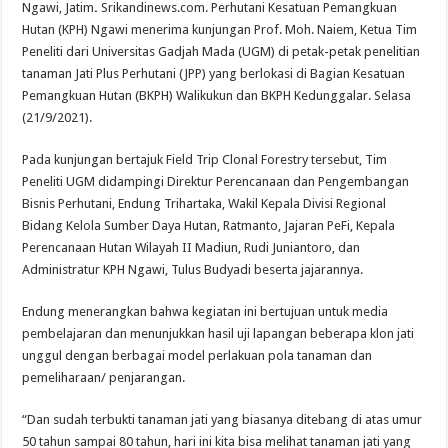
Ngawi, Jatim
.
Srikandinews.com. Perhutani Kesatuan Pemangkuan
Hutan (KPH) Ngawi menerima kunjungan Prof. Moh. Naiem, Ketua Tim
Peneliti dari Universitas Gadjah Mada (UGM) di petak-petak penelitian
tanaman Jati Plus Perhutani (JPP) yang berlokasi di Bagian Kesatuan
Pemangkuan Hutan (BKPH) Walikukun dan BKPH Kedunggalar. Selasa
(21/9/2021).
Pada kunjungan bertajuk Field Trip Clonal Forestry tersebut, Tim
Peneliti UGM didampingi Direktur Perencanaan dan Pengembangan
Bisnis Perhutani, Endung Trihartaka, Wakil Kepala Divisi Regional
Bidang Kelola Sumber Daya Hutan, Ratmanto, Jajaran PeFi, Kepala
Perencanaan Hutan Wilayah II Madiun, Rudi Juniantoro, dan
Administratur KPH Ngawi, Tulus Budyadi beserta jajarannya.
Endung menerangkan bahwa kegiatan ini bertujuan untuk media
pembelajaran dan menunjukkan hasil uji lapangan beberapa klon jati
unggul dengan berbagai model perlakuan pola tanaman dan
pemeliharaan/ penjarangan.
“Dan sudah terbukti tanaman jati yang biasanya ditebang di atas umur
50 tahun sampai 80 tahun, hari ini kita bisa melihat tanaman jati yang