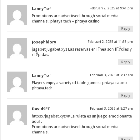
LannyTof
Februari 2, 2025 at 9:41 pm
Promotions are advertised through social media
channels.:
phtaya.tech
– phtaya casino
Reply
Josephblory
Februari 2, 2025 at 11:33 pm
jugabet
jugabet.xyz
Las reservas en lГ­nea son fГЎciles y
rГЎpidas.
Reply
LannyTof
Februari 3, 2025 at 7:37 am
Players enjoy a variety of table games.:
phtaya casino
–
phtaya.tech
Reply
DavidSET
Februari 3, 2025 at 8:27 am
https://jugabet.xyz/#
La ruleta es un juego emocionante
aquГ­.
Promotions are advertised through social media
channels.
Reply