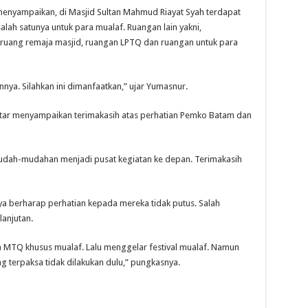
enyampaikan, di Masjid Sultan Mahmud Riayat Syah terdapat
alah satunya untuk para mualaf. Ruangan lain yakni,
, ruang remaja masjid, ruangan LPTQ dan ruangan untuk para
nya. Silahkan ini dimanfaatkan,” ujar Yumasnur.
butar menyampaikan terimakasih atas perhatian Pemko Batam dan
Mudah-mudahan menjadi pusat kegiatan ke depan. Terimakasih
nya berharap perhatian kepada mereka tidak putus. Salah
anjutan.
ra MTQ khusus mualaf. Lalu menggelar festival mualaf. Namun
 terpaksa tidak dilakukan dulu,” pungkasnya.