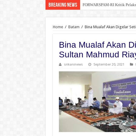
Breaking News
FORWARSPAM-RI Kritik Pelaksana
Kelalaian Panitia : Menginjak 
Home
/
Batam
/
Bina Mualaf Akan Digelar Set
Bina Mualaf Akan Di
Sultan Mahmud Ria
srikaninews
September 20, 2021