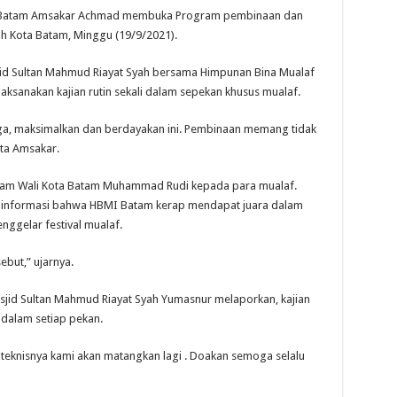
ta Batam Amsakar Achmad membuka Program pembinaan dan
h Kota Batam, Minggu (19/9/2021).
d Sultan Mahmud Riayat Syah bersama Himpunan Bina Mualaf
ksanakan kajian rutin sekali dalam sepekan khusus mualaf.
uga, maksimalkan dan berdayakan ini. Pembinaan memang tidak
ata Amsakar.
lam Wali Kota Batam Muhammad Rudi kepada para mualaf.
 informasi bahwa HBMI Batam kerap mendapat juara dalam
nggelar festival mualaf.
but,” ujarnya.
jid Sultan Mahmud Riayat Syah Yumasnur melaporkan, kajian
i dalam setiap pekan.
 teknisnya kami akan matangkan lagi . Doakan semoga selalu