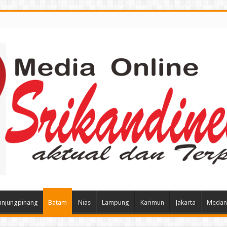
anjungpinang
Batam
Nias
Lampung
Karimun
Jakarta
Medan