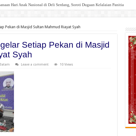
an Hari Anak Nasional di Deli Serdang, Soroti Dugaan Kelalaian Panitia
Injak Kewibawaan Bupati Deli Serdang.
iap Pekan di Masjid Sultan Mahmud Riayat Syah
gelar Setiap Pekan di Masjid
yat Syah
Batam
Leave a comment
10 Views