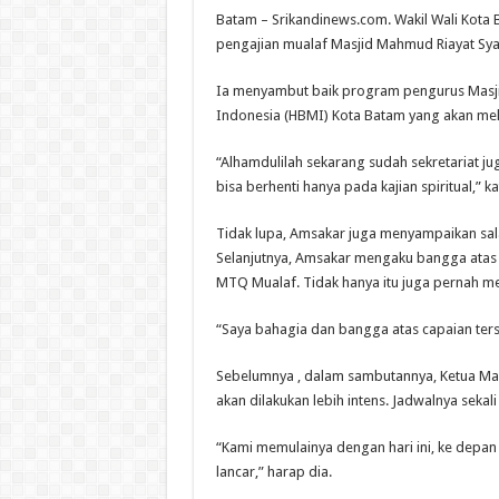
Batam – Srikandinews.com. Wakil Wali Ko
pengajian mualaf Masjid Mahmud Riayat Sya
Ia menyambut baik program pengurus Masji
Indonesia (HBMI) Kota Batam yang akan mela
“Alhamdulilah sekarang sudah sekretariat j
bisa berhenti hanya pada kajian spiritual,” k
Tidak lupa, Amsakar juga menyampaikan sa
Selanjutnya, Amsakar mengaku bangga atas
MTQ Mualaf. Tidak hanya itu juga pernah me
“Saya bahagia dan bangga atas capaian terse
Sebelumnya , dalam sambutannya, Ketua Mas
akan dilakukan lebih intens. Jadwalnya sekal
“Kami memulainya dengan hari ini, ke depan
lancar,” harap dia.