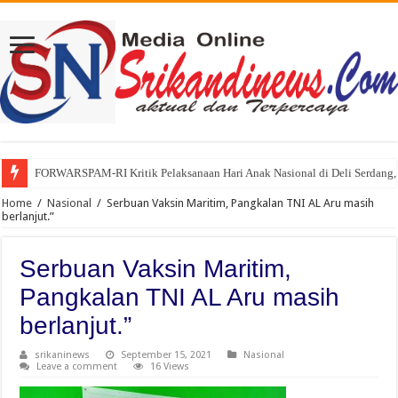
FORWARSPAM-RI Kritik Pelaksanaan Hari Anak Nasional di Deli Serdang, 
Kelalaian Panitia : Menginjak Injak Kewibawaan Bupati Deli Serdang.
Home
/
Nasional
/
Serbuan Vaksin Maritim, Pangkalan TNI AL Aru masih
berlanjut.”
Serbuan Vaksin Maritim,
Pangkalan TNI AL Aru masih
berlanjut.”
srikaninews
September 15, 2021
Nasional
Leave a comment
16 Views