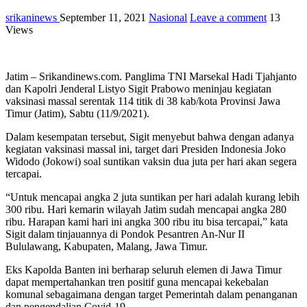
srikaninews
September 11, 2021
Nasional
Leave a comment
13
Views
Jatim – Srikandinews.com. Panglima TNI Marsekal Hadi Tjahjanto
dan Kapolri Jenderal Listyo Sigit Prabowo meninjau kegiatan
vaksinasi massal serentak 114 titik di 38 kab/kota Provinsi Jawa
Timur (Jatim), Sabtu (11/9/2021).
Dalam kesempatan tersebut, Sigit menyebut bahwa dengan adanya
kegiatan vaksinasi massal ini, target dari Presiden Indonesia Joko
Widodo (Jokowi) soal suntikan vaksin dua juta per hari akan segera
tercapai.
“Untuk mencapai angka 2 juta suntikan per hari adalah kurang lebih
300 ribu. Hari kemarin wilayah Jatim sudah mencapai angka 280
ribu. Harapan kami hari ini angka 300 ribu itu bisa tercapai,” kata
Sigit dalam tinjauannya di Pondok Pesantren An-Nur II
Bululawang, Kabupaten, Malang, Jawa Timur.
Eks Kapolda Banten ini berharap seluruh elemen di Jawa Timur
dapat mempertahankan tren positif guna mencapai kekebalan
komunal sebagaimana dengan target Pemerintah dalam penanganan
dan pengendalian Covid-19.