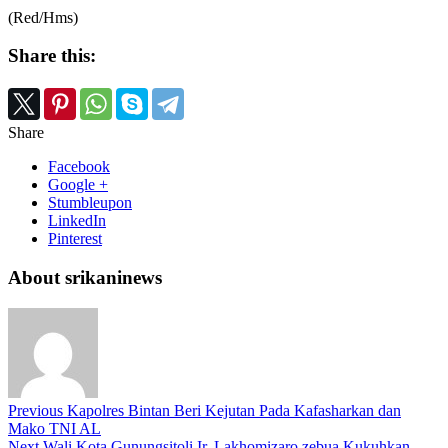
(Red/Hms)
Share this:
Share
Facebook
Google +
Stumbleupon
LinkedIn
Pinterest
About srikaninews
Previous
Kapolres Bintan Beri Kejutan Pada Kafasharkan dan
Mako TNI AL
Next
Wali Kota Gunungsitoli Ir. Lakhomizaro zebua Kukuhkan