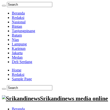
Beranda
Redaksi
Nasional
Bintan
Tanjungpinang
Batam
Nias
Lampung
Karimun
Jakarta
Medan
Deli Serdang
Home
Redaksi
Sample Page
Srikandinews media online
Beranda