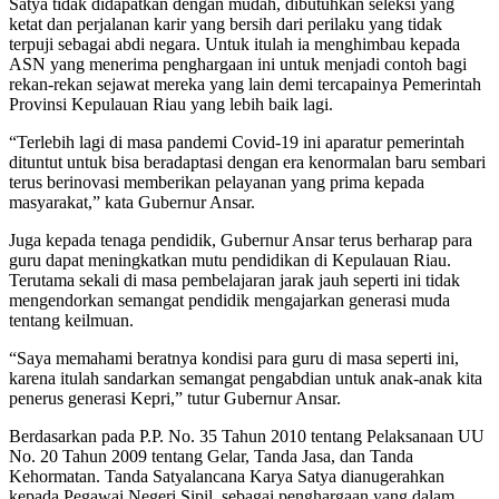
Satya tidak didapatkan dengan mudah, dibutuhkan seleksi yang
ketat dan perjalanan karir yang bersih dari perilaku yang tidak
terpuji sebagai abdi negara. Untuk itulah ia menghimbau kepada
ASN yang menerima penghargaan ini untuk menjadi contoh bagi
rekan-rekan sejawat mereka yang lain demi tercapainya Pemerintah
Provinsi Kepulauan Riau yang lebih baik lagi.
“Terlebih lagi di masa pandemi Covid-19 ini aparatur pemerintah
dituntut untuk bisa beradaptasi dengan era kenormalan baru sembari
terus berinovasi memberikan pelayanan yang prima kepada
masyarakat,” kata Gubernur Ansar.
Juga kepada tenaga pendidik, Gubernur Ansar terus berharap para
guru dapat meningkatkan mutu pendidikan di Kepulauan Riau.
Terutama sekali di masa pembelajaran jarak jauh seperti ini tidak
mengendorkan semangat pendidik mengajarkan generasi muda
tentang keilmuan.
“Saya memahami beratnya kondisi para guru di masa seperti ini,
karena itulah sandarkan semangat pengabdian untuk anak-anak kita
penerus generasi Kepri,” tutur Gubernur Ansar.
Berdasarkan pada P.P. No. 35 Tahun 2010 tentang Pelaksanaan UU
No. 20 Tahun 2009 tentang Gelar, Tanda Jasa, dan Tanda
Kehormatan. Tanda Satyalancana Karya Satya dianugerahkan
kepada Pegawai Negeri Sipil, sebagai penghargaan yang dalam