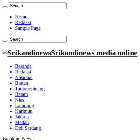
Home
Redaksi
Sample Page
Srikandinews media online
Beranda
Redaksi
Nasional
Bintan
Tanjungpinang
Batam
Nias
Lampung
Karimun
Jakarta
Medan
Deli Serdang
Breaking News