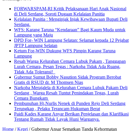
FORWARSPAM-RI Kritik Pelaksanaan Hari Anak Nasional
di Deli Serdang, Soroti Dugaan Kelalaian Panitia
Kelalaian Panitia : Menginjak Injak Kewibawaan Bupati Deli
Serdang.
WFS: Karang Taruna “Kendaraan” Bagi Kaum Muda untuk
Lampung yang Maju
DPD For- WIN Lampung Selatan: Selamat kepada 12 Pejabat
JPTP Lampung Selatan
Ketum For-WIN Dukung WFS Pimpin Karang Taruna
Lampung
Resah Warga Kelurahan Cemara Lubuk Pakam , Tanggapan
Lurah Cemara, Pesan Tegas : Narkoba Tidak Ada Ruang,
Tidak Ada Toleransi!
Gubernur Sumut Bobby Nasution Sidak Program Berobat
Gratis di RSUD dr. M Thomsen Nias
Narkoba Merajalela di Kelurahan Cemara Lubuk Pakam Deli
Serdang , Warga Resah Tuntut Penindakan Tegas, Lurah
Cemara Bungkam
Pembunuhan Hj.Nurlis Nenek di Punden Rejo Deli Serdang
Terungkap , Pelaku Terancam Hukuman Berat
Paidi Kades Karang Anyar Berikan Penjelasan dan Klarifikasi
Tentang Rumah Tidak Layak Huni Warganya.
Home
/
Kepri
/
Gubernur Ansar Sematkan Tanda Kehormatan