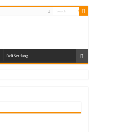
Deli Serdang
 Ruang, Tidak Ada Toleransi!