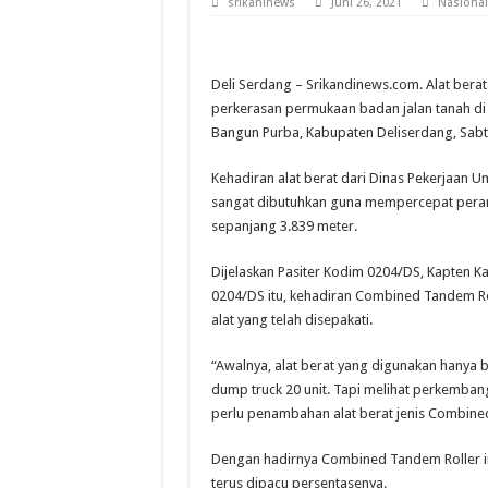
srikaninews
Juni 26, 2021
Nasional
Narkoba Merajalela di K
Pembunuhan Hj.Nurlis Ne
Deli Serdang – Srikandinews.com. Alat berat
Paidi Kades Karang Anya
perkerasan permukaan badan jalan tanah di
Bangun Purba, Kabupaten Deliserdang, Sabt
Kehadiran alat berat dari Dinas Pekerjaan
sangat dibutuhkan guna mempercepat pera
sepanjang 3.839 meter.
Dijelaskan Pasiter Kodim 0204/DS, Kapten
0204/DS itu, kehadiran Combined Tandem Ro
alat yang telah disepakati.
“Awalnya, alat berat yang digunakan hanya bec
dump truck 20 unit. Tapi melihat perkembang
perlu penambahan alat berat jenis Combined
Dengan hadirnya Combined Tandem Roller in
terus dipacu persentasenya.