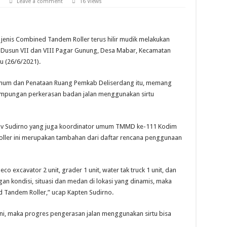
Leave a comment
16 Views
elurahan Cemara Lubuk Pakam Deli Serdang , Warga Resah Tuntut Penindakan Te
nek di Punden Rejo Deli Serdang Terungkap , Pelaku Terancam Hukuman Berat
 jenis Combined Tandem Roller terus hilir mudik melakukan
r Berikan Penjelasan dan Klarifikasi Tentang Rumah Tidak Layak Huni Warganya.
 Dusun VII dan VIII Pagar Gunung, Desa Mabar, Kecamatan
u (26/6/2021).
 Umum dan Penataan Ruang Pemkab Deliserdang itu, memang
mpungan perkerasan badan jalan menggunakan sirtu
 Kav Sudirno yang juga koordinator umum TMMD ke-111 Kodim
ller ini merupakan tambahan dari daftar rencana penggunaan
o excavator 2 unit, grader 1 unit, water tak truck 1 unit, dan
an kondisi, situasi dan medan di lokasi yang dinamis, maka
 Tandem Roller,” ucap Kapten Sudirno.
i, maka progres pengerasan jalan menggunakan sirtu bisa