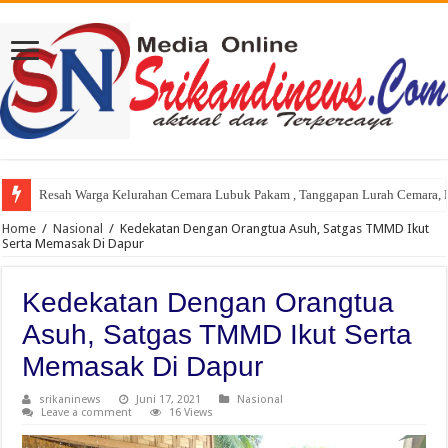
Resah Warga Kelurahan Cemara Lubuk Pakam , Tanggapan Lurah Cemara, P
Home
/
Nasional
/
Kedekatan Dengan Orangtua Asuh, Satgas TMMD Ikut
Serta Memasak Di Dapur
Kedekatan Dengan Orangtua
Asuh, Satgas TMMD Ikut Serta
Memasak Di Dapur
srikaninews
Juni 17, 2021
Nasional
Leave a comment
16 Views