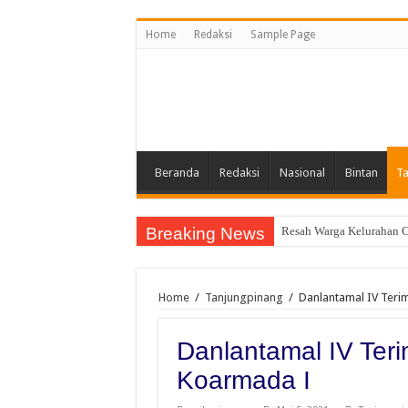
Home
Redaksi
Sample Page
Beranda
Redaksi
Nasional
Bintan
Ta
Breaking News
Resah Warga Kelurahan C
Gubernur Sumut Bobby Na
Home
/
Tanjungpinang
/
Danlantamal IV Ter
Danlantamal IV Te
Koarmada I