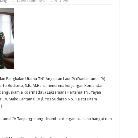
nang
Leave a comment
91 Views
an Pangkalan Utama TNI Angkatan Laut IV (Danlantamal IV)
rto Budiarto, S.E., M.Han., menerima kunjungan Komandan
Danguskamla Koarmada I) Laksamana Pertama TNI Yayan
al IV, Mako Lantamal IV Jl. Yos Sudarso No. 1 Batu Hitam
).
tamal IV Tanjungpinang disambut dengan suasana hangat dan