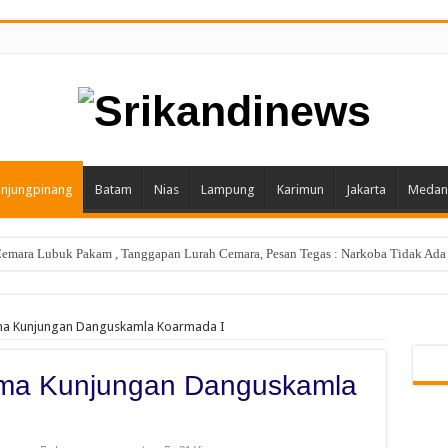
njungpinang
Batam
Nias
Lampung
Karimun
Jakarta
Medan
emara Lubuk Pakam , Tanggapan Lurah Cemara, Pesan Tegas : Narkoba Tidak Ada
sution Sidak Program Berobat Gratis di RSUD dr. M Thomsen Nias
ima Kunjungan Danguskamla Koarmada I
rima Kunjungan Danguskamla