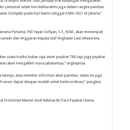
al IV Mayor Marinir Saul Jamlaay usai kunjungan mengatakan
 Lantamal selain bersilahturahmi juga dalam rangka pamitan
an (Sertijab) pada hari Kamis tanggal 6 Mei 2021 di Jakarta,”
mana Pertama TNI Yayan Sofiyan, S.T., M.M., akan menempati
encanaan dan Anggaran Kepala Staf Angkatan Laut (Waasrena
an suatu tradisi bukan saja antar pejabat TNI tapi juga pejabat
 atau akan mengakhiri masa jabatannya,” ungkapnya.
lainnya, atau member informasi akan pamitan, selain itu juga
ruh unsur dapat dengan mudah untuk berkoordinasi,” pungkas
l IV Kolonel Marinir Andi Rahmat M, Para Pejabat Utama