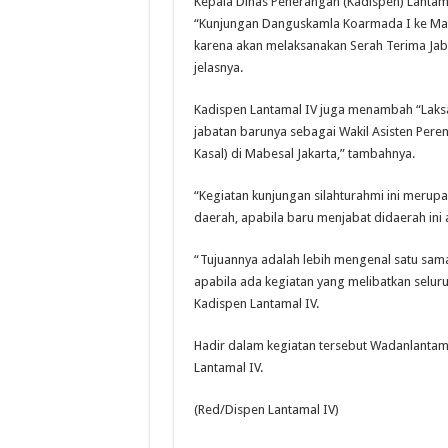
Kepala Dinas Penerangan (Kadispen) Lantam
“Kunjungan Danguskamla Koarmada I ke Mako
karena akan melaksanakan Serah Terima Jabat
jelasnya.
Kadispen Lantamal IV juga menambah “Laksa
jabatan barunya sebagai Wakil Asisten Per
Kasal) di Mabesal Jakarta,” tambahnya.
“Kegiatan kunjungan silahturahmi ini merupak
daerah, apabila baru menjabat didaerah ini
“Tujuannya adalah lebih mengenal satu sama 
apabila ada kegiatan yang melibatkan selu
Kadispen Lantamal IV.
Hadir dalam kegiatan tersebut Wadanlantama
Lantamal IV.
(Red/Dispen Lantamal IV)