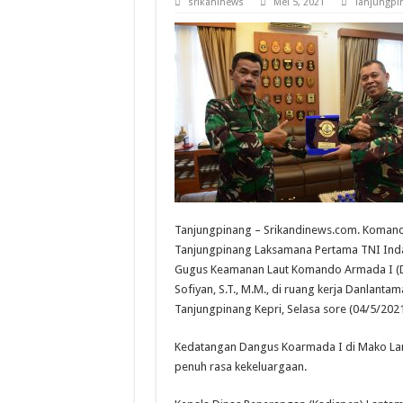
srikaninews
Mei 5, 2021
Tanjungpi
Tanjungpinang – Srikandinews.com. Komand
Tanjungpinang Laksamana Pertama TNI Inda
Gugus Keamanan Laut Komando Armada I (
Sofiyan, S.T., M.M., di ruang kerja Danlantam
Tanjungpinang Kepri, Selasa sore (04/5/2021
Kedatangan Dangus Koarmada I di Mako Lan
penuh rasa kekeluargaan.