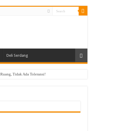
Deli Serdang
 Ruang, Tidak Ada Toleransi!