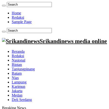
Home
Redaksi
Sample Page
Srikandinews media online
Beranda
Redaksi
Nasional
Bintan
Tanjungpinang
Batam
Nias
Lampung
Karimun
Jakarta
Medan
Deli Serdang
Breaking News