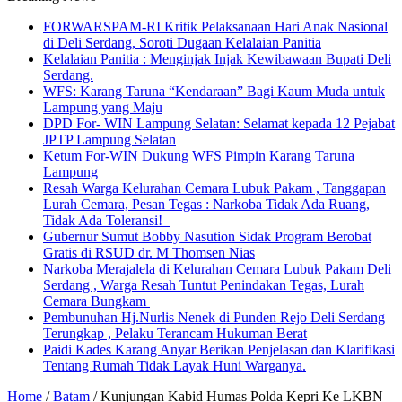
FORWARSPAM-RI Kritik Pelaksanaan Hari Anak Nasional
di Deli Serdang, Soroti Dugaan Kelalaian Panitia
Kelalaian Panitia : Menginjak Injak Kewibawaan Bupati Deli
Serdang.
WFS: Karang Taruna “Kendaraan” Bagi Kaum Muda untuk
Lampung yang Maju
DPD For- WIN Lampung Selatan: Selamat kepada 12 Pejabat
JPTP Lampung Selatan
Ketum For-WIN Dukung WFS Pimpin Karang Taruna
Lampung
Resah Warga Kelurahan Cemara Lubuk Pakam , Tanggapan
Lurah Cemara, Pesan Tegas : Narkoba Tidak Ada Ruang,
Tidak Ada Toleransi!
Gubernur Sumut Bobby Nasution Sidak Program Berobat
Gratis di RSUD dr. M Thomsen Nias
Narkoba Merajalela di Kelurahan Cemara Lubuk Pakam Deli
Serdang , Warga Resah Tuntut Penindakan Tegas, Lurah
Cemara Bungkam
Pembunuhan Hj.Nurlis Nenek di Punden Rejo Deli Serdang
Terungkap , Pelaku Terancam Hukuman Berat
Paidi Kades Karang Anyar Berikan Penjelasan dan Klarifikasi
Tentang Rumah Tidak Layak Huni Warganya.
Home
/
Batam
/
Kunjungan Kabid Humas Polda Kepri Ke LKBN