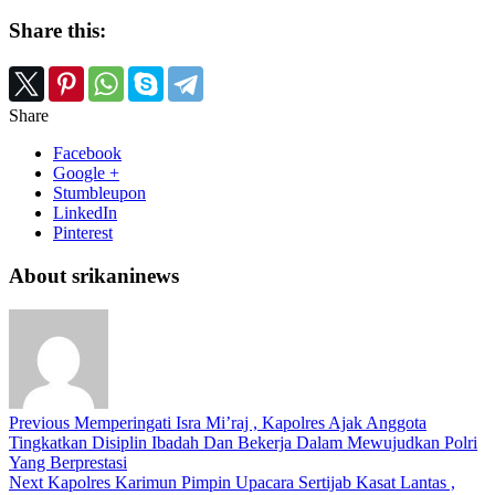
Share this:
Share
Facebook
Google +
Stumbleupon
LinkedIn
Pinterest
About srikaninews
Previous
Memperingati Isra Mi’raj , Kapolres Ajak Anggota
Tingkatkan Disiplin Ibadah Dan Bekerja Dalam Mewujudkan Polri
Yang Berprestasi
Next
Kapolres Karimun Pimpin Upacara Sertijab Kasat Lantas ,