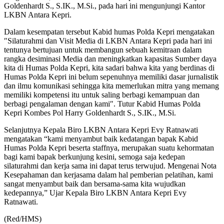
Goldenhardt S., S.IK., M.Si., pada hari ini mengunjungi Kantor
LKBN Antara Kepri.
Dalam kesempatan tersebut Kabid humas Polda Kepri mengatakan
″Silaturahmi dan Visit Media di LKBN Antara Kepri pada hari ini
tentunya bertujuan untuk membangun sebuah kemitraan dalam
rangka desiminasi Media dan meningkatkan kapasitas Sumber daya
kita di Humas Polda Kepri, kita sadari bahwa kita yang berdinas di
Humas Polda Kepri ini belum sepenuhnya memiliki dasar jurnalistik
dan ilmu komunikasi sehingga kita memerlukan mitra yang memang
memiliki kompetensi itu untuk saling berbagi kemampuan dan
berbagi pengalaman dengan kami″. Tutur Kabid Humas Polda
Kepri Kombes Pol Harry Goldenhardt S., S.IK., M.Si.
Selanjutnya Kepala Biro LKBN Antara Kepri Evy Ratnawati
mengatakan “kami menyambut baik kedatangan bapak Kabid
Humas Polda Kepri beserta staffnya, merupakan suatu kehormatan
bagi kami bapak berkunjung kesini, semoga saja kedepan
silaturahmi dan kerja sama ini dapat terus terwujud. Mengenai Nota
Kesepahaman dan kerjasama dalam hal pemberian pelatihan, kami
sangat menyambut baik dan bersama-sama kita wujudkan
kedepannya,” Ujar Kepala Biro LKBN Antara Kepri Evy
Ratnawati.
(Red/HMS)