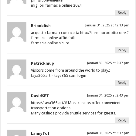
piГ№ conveniente
migliori farmacie online 2024
Reply
Brianblish
Januari 31, 2025 at 12:13 pm
acquisto farmaci con ricetta
http://farmaprodotti.com/#
farmacie online affidabili
farmacie online sicure
Reply
Patrickmup
Januari 31, 2025 at 2:37 pm
Visitors come from around the world to play.:
taya365.art
– taya365 com login
Reply
DavidSET
Januari 31, 2025 at 2:43 pm
https://taya365.art/#
Most casinos offer convenient
transportation options.
Many casinos provide shuttle services for guests.
Reply
LannyTof
Januari 31, 2025 at 3:17 pm