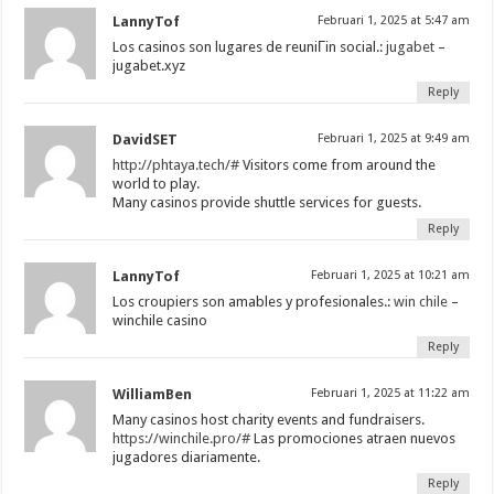
LannyTof
Februari 1, 2025 at 5:47 am
Los casinos son lugares de reuniГіn social.:
jugabet
–
jugabet.xyz
Reply
DavidSET
Februari 1, 2025 at 9:49 am
http://phtaya.tech/#
Visitors come from around the
world to play.
Many casinos provide shuttle services for guests.
Reply
LannyTof
Februari 1, 2025 at 10:21 am
Los croupiers son amables y profesionales.:
win chile
–
winchile casino
Reply
WilliamBen
Februari 1, 2025 at 11:22 am
Many casinos host charity events and fundraisers.
https://winchile.pro/#
Las promociones atraen nuevos
jugadores diariamente.
Reply