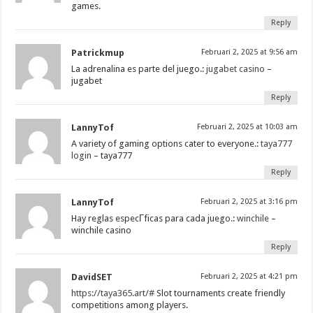
games.
Reply
Patrickmup
Februari 2, 2025 at 9:56 am
La adrenalina es parte del juego.:
jugabet casino
–
jugabet
Reply
LannyTof
Februari 2, 2025 at 10:03 am
A variety of gaming options cater to everyone.:
taya777
login
– taya777
Reply
LannyTof
Februari 2, 2025 at 3:16 pm
Hay reglas especГ­ficas para cada juego.:
winchile
–
winchile casino
Reply
DavidSET
Februari 2, 2025 at 4:21 pm
https://taya365.art/#
Slot tournaments create friendly
competitions among players.