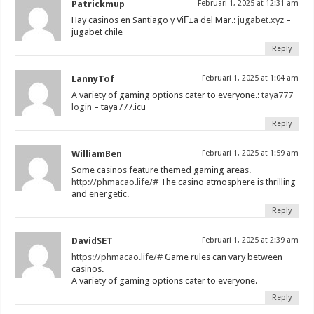
Patrickmup
Februari 1, 2025 at 12:31 am
Hay casinos en Santiago y ViГ±a del Mar.:
jugabet.xyz
–
jugabet chile
Reply
LannyTof
Februari 1, 2025 at 1:04 am
A variety of gaming options cater to everyone.:
taya777
login
– taya777.icu
Reply
WilliamBen
Februari 1, 2025 at 1:59 am
Some casinos feature themed gaming areas.
http://phmacao.life/#
The casino atmosphere is thrilling
and energetic.
Reply
DavidSET
Februari 1, 2025 at 2:39 am
https://phmacao.life/#
Game rules can vary between
casinos.
A variety of gaming options cater to everyone.
Reply