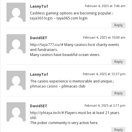
LannyTof
Februari 4, 2025 at 7:46 am
Cashless gaming options are becoming popular.:
taya365 login
– taya365 com login
Reply
DavidSET
Februari 4, 2025 at 10:00 am
http://taya777.icu/#
Many casinos host charity events
and fundraisers.
Many casinos have beautiful ocean views.
Reply
LannyTof
Februari 4, 2025 at 12:37 pm
The casino experience is memorable and unique.:
phmacao casino
– phmacao club
Reply
DavidSET
Februari 4, 2025 at 2:11 pm
http://phtaya.tech/#
Players must be at least 21 years
old.
The poker community is very active here.
Reply