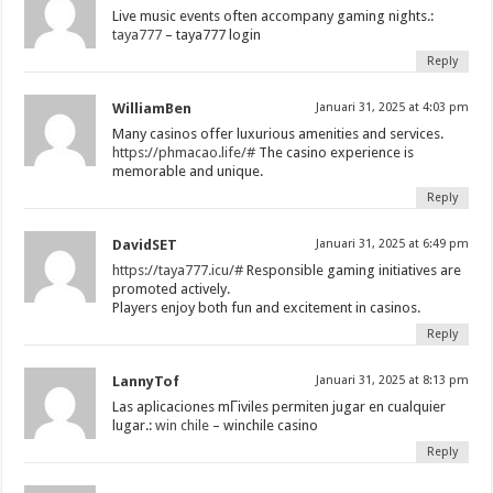
Live music events often accompany gaming nights.:
taya777
– taya777 login
Reply
WilliamBen
Januari 31, 2025 at 4:03 pm
Many casinos offer luxurious amenities and services.
https://phmacao.life/#
The casino experience is
memorable and unique.
Reply
DavidSET
Januari 31, 2025 at 6:49 pm
https://taya777.icu/#
Responsible gaming initiatives are
promoted actively.
Players enjoy both fun and excitement in casinos.
Reply
LannyTof
Januari 31, 2025 at 8:13 pm
Las aplicaciones mГіviles permiten jugar en cualquier
lugar.:
win chile
– winchile casino
Reply