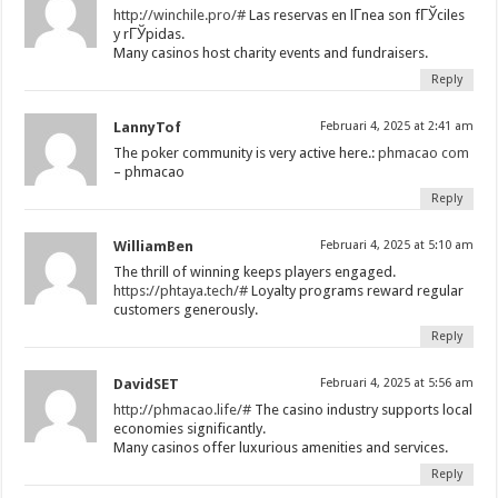
http://winchile.pro/#
Las reservas en lГ­nea son fГЎciles
y rГЎpidas.
Many casinos host charity events and fundraisers.
Reply
LannyTof
Februari 4, 2025 at 2:41 am
The poker community is very active here.:
phmacao com
– phmacao
Reply
WilliamBen
Februari 4, 2025 at 5:10 am
The thrill of winning keeps players engaged.
https://phtaya.tech/#
Loyalty programs reward regular
customers generously.
Reply
DavidSET
Februari 4, 2025 at 5:56 am
http://phmacao.life/#
The casino industry supports local
economies significantly.
Many casinos offer luxurious amenities and services.
Reply