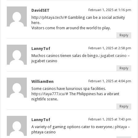
DavidSET
Februari 1, 2025 at 1:16 pm
http://phtaya.tech/#
Gambling can be a social activity
here.
Visitors come from around the world to play.
Reply
LannyTof
Februari 1, 2025 at 2:58 pm
Muchos casinos tienen salas de bingo.:
jugabet casino
–
jugabet casino
Reply
WilliamBen
Februari 1, 2025 at 4:04 pm
Some casinos have luxurious spa facilities.
https://taya777.icu/#
The Philippines has a vibrant
nightlife scene.
Reply
LannyTof
Februari 1, 2025 at 7:43 pm
A variety of gaming options cater to everyone.:
phtaya
–
phtaya casino