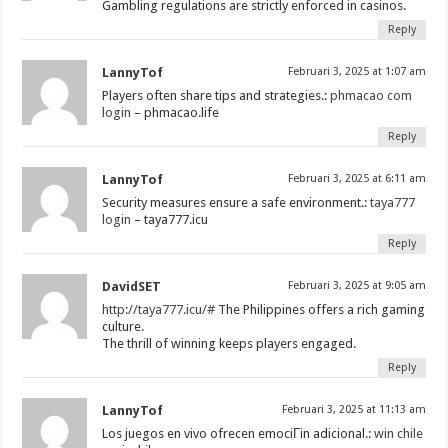
Gambling regulations are strictly enforced in casinos.
Reply
LannyTof
Februari 3, 2025 at 1:07 am
Players often share tips and strategies.:
phmacao com
login
– phmacao.life
Reply
LannyTof
Februari 3, 2025 at 6:11 am
Security measures ensure a safe environment.:
taya777
login
– taya777.icu
Reply
DavidSET
Februari 3, 2025 at 9:05 am
http://taya777.icu/#
The Philippines offers a rich gaming
culture.
The thrill of winning keeps players engaged.
Reply
LannyTof
Februari 3, 2025 at 11:13 am
Los juegos en vivo ofrecen emociГіn adicional.:
win chile