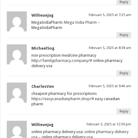
Reply
Willieunjug
Februari 5, 2025 at 7:25 am
MegaIndiaPharm:
Mega India Pharm
–
MegaIndiaPharm
Reply
MichaelSog
Februari 5, 2025 at 8:38 am
non prescription medicine pharmacy
http://familypharmacy.company/#
online pharmacy
delivery usa
Reply
CharlesVen
Februari 5, 2025 at 9:46 am
cheapest pharmacy for prescriptions
https://easycanadianpharm.shop/#
easy canadian
pharm
Reply
Willieunjug
Februari 5, 2025 at 12:59 pm
online pharmacy delivery usa:
online pharmacy delivery
usa
– online pharmacy delivery usa