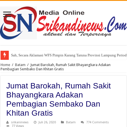
Sah, Secara Aklamasi WFS Pimpin Karang Taruna Provinsi Lampung Perio
234 SC Kota Bandung Gelar Aksi Berbagi Sembako, Ringankan Beban Mas
Home
/
Batam
/
Jumat Barokah, Rumah Sakit Bhayangkara Adakan
Pembagian Sembako Dan Khitan Gratis
Jumat Barokah, Rumah Sakit
Bhayangkara Adakan
Pembagian Sembako Dan
Khitan Gratis
srikaninews
Juli 26, 2020
Batam
774 Comments
77 Views