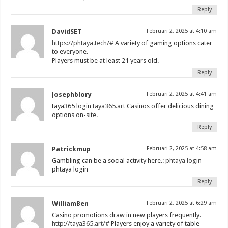
Reply
DavidSET
Februari 2, 2025 at 4:10 am
https://phtaya.tech/#
A variety of gaming options cater
to everyone.
Players must be at least 21 years old.
Reply
Josephblory
Februari 2, 2025 at 4:41 am
taya365 login
taya365.art
Casinos offer delicious dining
options on-site.
Reply
Patrickmup
Februari 2, 2025 at 4:58 am
Gambling can be a social activity here.:
phtaya login
–
phtaya login
Reply
WilliamBen
Februari 2, 2025 at 6:29 am
Casino promotions draw in new players frequently.
http://taya365.art/#
Players enjoy a variety of table