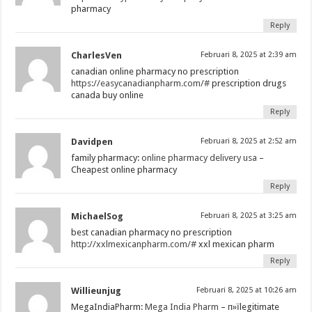
pharmacy
Reply
CharlesVen
Februari 8, 2025 at 2:39 am
canadian online pharmacy no prescription
https://easycanadianpharm.com/#
prescription drugs
canada buy online
Reply
Davidpen
Februari 8, 2025 at 2:52 am
family pharmacy:
online pharmacy delivery usa
–
Cheapest online pharmacy
Reply
MichaelSog
Februari 8, 2025 at 3:25 am
best canadian pharmacy no prescription
http://xxlmexicanpharm.com/#
xxl mexican pharm
Reply
Willieunjug
Februari 8, 2025 at 10:26 am
MegaIndiaPharm:
Mega India Pharm
– п»їlegitimate