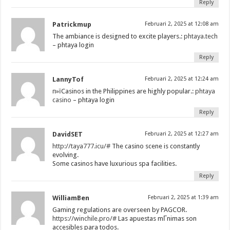
Reply
Patrickmup
Februari 2, 2025 at 12:08 am
The ambiance is designed to excite players.:
phtaya.tech
– phtaya login
Reply
LannyTof
Februari 2, 2025 at 12:24 am
п»їCasinos in the Philippines are highly popular.:
phtaya
casino
– phtaya login
Reply
DavidSET
Februari 2, 2025 at 12:27 am
http://taya777.icu/#
The casino scene is constantly
evolving.
Some casinos have luxurious spa facilities.
Reply
WilliamBen
Februari 2, 2025 at 1:39 am
Gaming regulations are overseen by PAGCOR.
https://winchile.pro/#
Las apuestas mГ­nimas son
accesibles para todos.