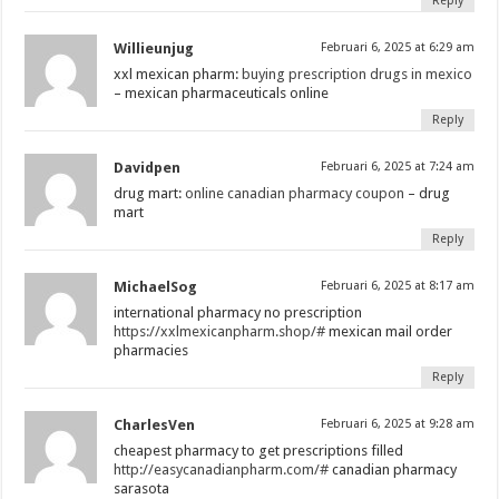
Reply
Willieunjug
Februari 6, 2025 at 6:29 am
xxl mexican pharm:
buying prescription drugs in mexico
– mexican pharmaceuticals online
Reply
Davidpen
Februari 6, 2025 at 7:24 am
drug mart:
online canadian pharmacy coupon
– drug
mart
Reply
MichaelSog
Februari 6, 2025 at 8:17 am
international pharmacy no prescription
https://xxlmexicanpharm.shop/#
mexican mail order
pharmacies
Reply
CharlesVen
Februari 6, 2025 at 9:28 am
cheapest pharmacy to get prescriptions filled
http://easycanadianpharm.com/#
canadian pharmacy
sarasota