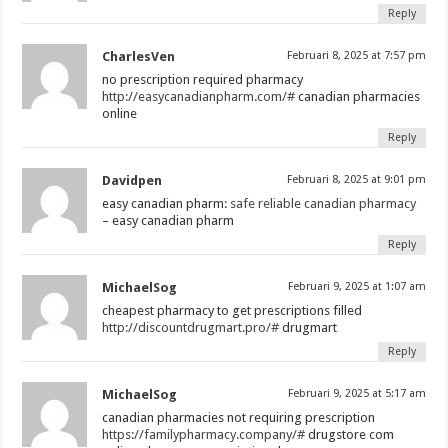
Reply
CharlesVen
Februari 8, 2025 at 7:57 pm
no prescription required pharmacy
http://easycanadianpharm.com/#
canadian pharmacies
online
Reply
Davidpen
Februari 8, 2025 at 9:01 pm
easy canadian pharm:
safe reliable canadian pharmacy
– easy canadian pharm
Reply
MichaelSog
Februari 9, 2025 at 1:07 am
cheapest pharmacy to get prescriptions filled
http://discountdrugmart.pro/#
drugmart
Reply
MichaelSog
Februari 9, 2025 at 5:17 am
canadian pharmacies not requiring prescription
https://familypharmacy.company/#
drugstore com