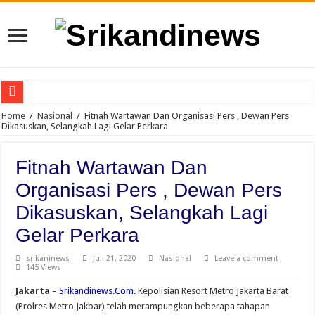
Warga Kecamatan Lubuk Pakam Tanyakan Kapolri : Kapan Kapolresta dan Kasat 
Home
/
Nasional
/
Fitnah Wartawan Dan Organisasi Pers , Dewan Pers
Dikasuskan, Selangkah Lagi Gelar Perkara
FORWARSPAM-RI Kritik Pelaksanaan Hari Anak Nasional di Deli Serdang, Sorot
Kelalaian Panitia : Menginjak Injak Kewibawaan Bupati Deli Serdang.
Fitnah Wartawan Dan
WFS: Karang Taruna “Kendaraan” Bagi Kaum Muda untuk Lampung yang Maju
Organisasi Pers , Dewan Pers
DPD For- WIN Lampung Selatan: Selamat kepada 12 Pejabat JPTP Lampung Sel
Dikasuskan, Selangkah Lagi
Ketum For-WIN Dukung WFS Pimpin Karang Taruna Lampung
Gelar Perkara
Resah Warga Kelurahan Cemara Lubuk Pakam , Tanggapan Lurah Cemara, Pesan 
srikaninews
Juli 21, 2020
Nasional
Leave a comment
145 Views
Gubernur Sumut Bobby Nasution Sidak Program Berobat Gratis di RSUD dr. M 
Jakarta
–
Srikandinews.Com.
Kepolisian Resort Metro Jakarta Barat
Narkoba Merajalela di Kelurahan Cemara Lubuk Pakam Deli Serdang , Warga R
(Prolres Metro Jakbar) telah merampungkan beberapa tahapan