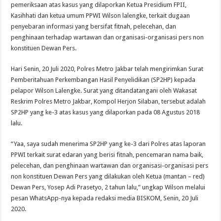
Pembunuhan Hj.Nurlis Nenek di Punden Rejo Deli Serdang Terungkap , Pelaku
pemeriksaan atas kasus yang dilaporkan Ketua Presidium FPII,
Kasihhati dan ketua umum PPWI Wilson lalengke, terkait dugaan
penyebaran informasi yang bersifat fitnah, pelecehan, dan
penghinaan terhadap wartawan dan organisasi-organisasi pers non
konstituen Dewan Pers.
Hari Senin, 20 Juli 2020, Polres Metro Jakbar telah mengirimkan Surat
Pemberitahuan Perkembangan Hasil Penyelidikan (SP2HP) kepada
pelapor Wilson Lalengke. Surat yang ditandatangani oleh Wakasat
Reskrim Polres Metro Jakbar, Kompol Herjon Silaban, tersebut adalah
SP2HP yang ke-3 atas kasus yang dilaporkan pada 08 Agustus 2018
lalu.
“Yaa, saya sudah menerima SP2HP yang ke-3 dari Polres atas laporan
PPWI terkait surat edaran yang berisi fitnah, pencemaran nama baik,
pelecehan, dan penghinaan wartawan dan organisasi-organisasi pers
non konstituen Dewan Pers yang dilakukan oleh Ketua (mantan – red)
Dewan Pers, Yosep Adi Prasetyo, 2 tahun lalu,” ungkap Wilson melalui
pesan WhatsApp-nya kepada redaksi media BISKOM, Senin, 20 Juli
2020.