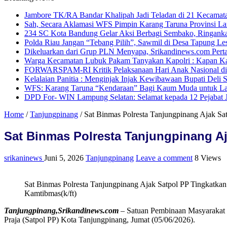
Jambore TK/RA Bandar Khalipah Jadi Teladan di 21 Kecamat
Sah, Secara Aklamasi WFS Pimpin Karang Taruna Provinsi L
234 SC Kota Bandung Gelar Aksi Berbagi Sembako, Ringank
Polda Riau Jangan “Tebang Pilih”, Sawmil di Desa Tapung Les
Dikeluarkan dari Grup PLN Menyapa, Srikandinews.com Perta
Warga Kecamatan Lubuk Pakam Tanyakan Kapolri : Kapan Kapo
FORWARSPAM-RI Kritik Pelaksanaan Hari Anak Nasional di De
Kelalaian Panitia : Menginjak Injak Kewibawaan Bupati Deli 
WFS: Karang Taruna “Kendaraan” Bagi Kaum Muda untuk L
DPD For- WIN Lampung Selatan: Selamat kepada 12 Pejabat
Home
/
Tanjungpinang
/
Sat Binmas Polresta Tanjungpinang Ajak Sa
Sat Binmas Polresta Tanjungpinang A
srikaninews
Juni 5, 2026
Tanjungpinang
Leave a comment
8 Views
Sat Binmas Polresta Tanjungpinang Ajak Satpol PP Tingkatka
Kamtibmas(k/ft)
Tanjungpinang,Srikandinews.com
– Satuan Pembinaan Masyarakat (
Praja (Satpol PP) Kota Tanjungpinang, Jumat (05/06/2026).