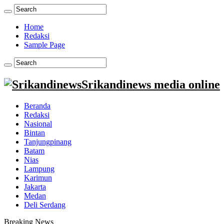
Home
Redaksi
Sample Page
Srikandinews media online
Beranda
Redaksi
Nasional
Bintan
Tanjungpinang
Batam
Nias
Lampung
Karimun
Jakarta
Medan
Deli Serdang
Breaking News