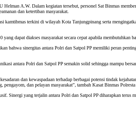
U Helman A.W. Dalam kegiatan tersebut, personel Sat Binmas member
keamanan dan ketertiban masyarakat.
ituasi kamtibmas terkini di wilayah Kota Tanjungpinang serta menging
110 yang dapat diakses masyarakat secara cepat apabila membutuhkan b
 bahwa sinergitas antara Polri dan Satpol PP memiliki peran penting
unikasi antara Polri dan Satpol PP semakin solid sehingga mampu bers
 kesadaran dan kewaspadaan terhadap berbagai potensi tindak kejahata
ng, pengayom, dan pelayan masyarakat”, tambah Kasat Binmas Polres
dusif. Sinergi yang terjalin antara Polri dan Satpol PP diharapkan ter