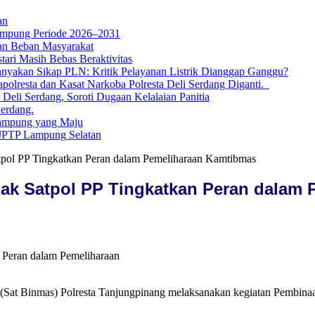
an
ampung Periode 2026–2031
an Beban Masyarakat
tari Masih Bebas Beraktivitas
nyakan Sikap PLN: Kritik Pelayanan Listrik Dianggap Ganggu?
lresta dan Kasat Narkoba Polresta Deli Serdang Diganti.
li Serdang, Soroti Dugaan Kelalaian Panitia
Serdang.
ampung yang Maju
 JPTP Lampung Selatan
tpol PP Tingkatkan Peran dalam Pemeliharaan Kamtibmas
jak Satpol PP Tingkatkan Peran dalam
n Peran dalam Pemeliharaan
Sat Binmas) Polresta Tanjungpinang melaksanakan kegiatan Pembinaa