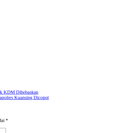
yek KDM Dibebaskan
polres Kuansing Dicopot
dai
*