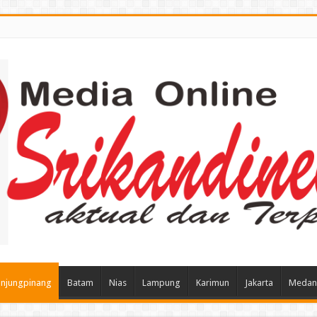
njungpinang
Batam
Nias
Lampung
Karimun
Jakarta
Medan