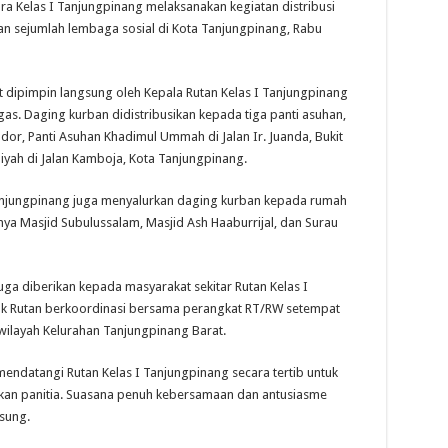
a Kelas I Tanjungpinang melaksanakan kegiatan distribusi
 sejumlah lembaga sosial di Kota Tanjungpinang, Rabu
 dipimpin langsung oleh Kepala Rutan Kelas I Tanjungpinang
gas. Daging kurban didistribusikan kepada tiga panti asuhan,
ador, Panti Asuhan Khadimul Ummah di Jalan Ir. Juanda, Bukit
yah di Jalan Kamboja, Kota Tanjungpinang.
 Tanjungpinang juga menyalurkan daging kurban kepada rumah
anya Masjid Subulussalam, Masjid Ash Haaburrijal, dan Surau
ga diberikan kepada masyarakat sekitar Rutan Kelas I
ak Rutan berkoordinasi bersama perangkat RT/RW setempat
ilayah Kelurahan Tanjungpinang Barat.
ndatangi Rutan Kelas I Tanjungpinang secara tertib untuk
kan panitia. Suasana penuh kebersamaan dan antusiasme
sung.