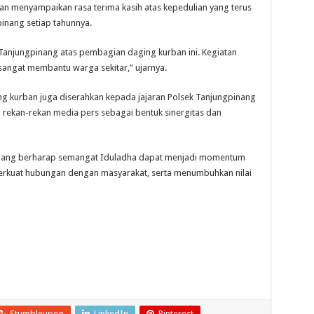
n menyampaikan rasa terima kasih atas kepedulian yang terus
pinang setiap tahunnya.
Tanjungpinang atas pembagian daging kurban ini. Kegiatan
n sangat membantu warga sekitar,” ujarnya.
ng kurban juga diserahkan kepada jajaran Polsek Tanjungpinang
a rekan-rekan media pers sebagai bentuk sinergitas dan
ngpinang berharap semangat Iduladha dapat menjadi momentum
erkuat hubungan dengan masyarakat, serta menumbuhkan nilai
Stumbleupon
LinkedIn
Pinterest