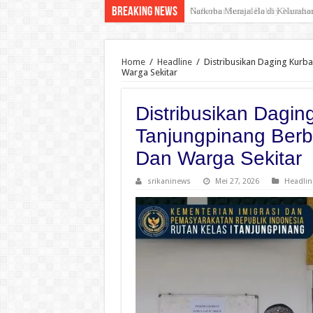
Breaking News
Narkoba Merajalela di Kelurah
Home
/
Headline
/
Distribusikan Daging Kurba
Warga Sekitar
Distribusikan Dagin
Tanjungpinang Berb
Dan Warga Sekitar
srikaninews
Mei 27, 2026
Headlin