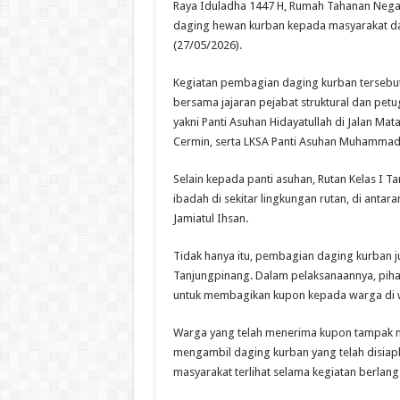
Raya Iduladha 1447 H, Rumah Tahanan Negar
daging hewan kurban kepada masyarakat dan
(27/05/2026).
Kegiatan pembagian daging kurban tersebut
bersama jajaran pejabat struktural dan petu
yakni Panti Asuhan Hidayatullah di Jalan Mat
Cermin, serta LKSA Panti Asuhan Muhammadi
Selain kepada panti asuhan, Rutan Kelas I
ibadah di sekitar lingkungan rutan, di antar
Jamiatul Ihsan.
Tidak hanya itu, pembagian daging kurban ju
Tanjungpinang. Dalam pelaksanaannya, pih
untuk membagikan kupon kepada warga di w
Warga yang telah menerima kupon tampak me
mengambil daging kurban yang telah disiap
masyarakat terlihat selama kegiatan berlang