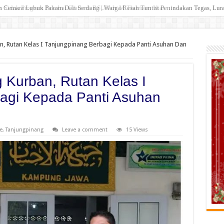
an Cemara Lubuk Pakam Deli Serdang , Warga Resah Tuntut Penindakan Tegas, L
n, Rutan Kelas I Tanjungpinang Berbagi Kepada Panti Asuhan Dan
g Kurban, Rutan Kelas I
agi Kepada Panti Asuhan
e
,
Tanjungpinang
Leave a comment
15 Views