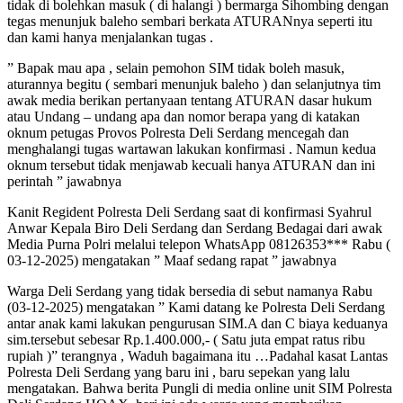
tidak di bolehkan masuk ( di halangi ) bermarga Sihombing dengan
tegas menunjuk baleho sembari berkata ATURANnya seperti itu
dan kami hanya menjalankan tugas .
” Bapak mau apa , selain pemohon SIM tidak boleh masuk,
aturannya begitu ( sembari menunjuk baleho ) dan selanjutnya tim
awak media berikan pertanyaan tentang ATURAN dasar hukum
atau Undang – undang apa dan nomor berapa yang di katakan
oknum petugas Provos Polresta Deli Serdang mencegah dan
menghalangi tugas wartawan lakukan konfirmasi . Namun kedua
oknum tersebut tidak menjawab kecuali hanya ATURAN dan ini
perintah ” jawabnya
Kanit Regident Polresta Deli Serdang saat di konfirmasi Syahrul
Anwar Kepala Biro Deli Serdang dan Serdang Bedagai dari awak
Media Purna Polri melalui telepon WhatsApp 08126353*** Rabu (
03-12-2025) mengatakan ” Maaf sedang rapat ” jawabnya
Warga Deli Serdang yang tidak bersedia di sebut namanya Rabu
(03-12-2025) mengatakan ” Kami datang ke Polresta Deli Serdang
antar anak kami lakukan pengurusan SIM.A dan C biaya keduanya
sim.tersebut sebesar Rp.1.400.000,- ( Satu juta empat ratus ribu
rupiah )” terangnya , Waduh bagaimana itu …Padahal kasat Lantas
Polresta Deli Serdang yang baru ini , baru sepekan yang lalu
mengatakan. Bahwa berita Pungli di media online unit SIM Polresta