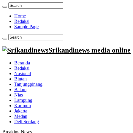
Home
Redaksi
Sample Page
Srikandinews media online
Beranda
Redaksi
Nasional
Bintan
Tanjungpinang
Batam
Nias
Lampung
Karimun
Jakarta
Medan
Deli Serdang
Breaking News