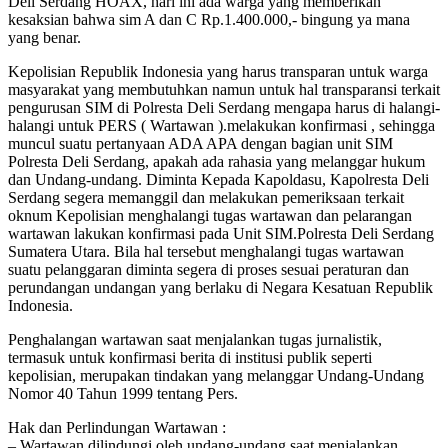
Deli Serdang HOAX, hari ini ada warga yang memberikan
kesaksian bahwa sim A dan C Rp.1.400.000,- bingung ya mana
yang benar.
Kepolisian Republik Indonesia yang harus transparan untuk warga
masyarakat yang membutuhkan namun untuk hal transparansi terkait
pengurusan SIM di Polresta Deli Serdang mengapa harus di halangi-
halangi untuk PERS ( Wartawan ).melakukan konfirmasi , sehingga
muncul suatu pertanyaan ADA APA dengan bagian unit SIM
Polresta Deli Serdang, apakah ada rahasia yang melanggar hukum
dan Undang-undang. Diminta Kepada Kapoldasu, Kapolresta Deli
Serdang segera memanggil dan melakukan pemeriksaan terkait
oknum Kepolisian menghalangi tugas wartawan dan pelarangan
wartawan lakukan konfirmasi pada Unit SIM.Polresta Deli Serdang
Sumatera Utara. Bila hal tersebut menghalangi tugas wartawan
suatu pelanggaran diminta segera di proses sesuai peraturan dan
perundangan undangan yang berlaku di Negara Kesatuan Republik
Indonesia.
Penghalangan wartawan saat menjalankan tugas jurnalistik,
termasuk untuk konfirmasi berita di institusi publik seperti
kepolisian, merupakan tindakan yang melanggar Undang-Undang
Nomor 40 Tahun 1999 tentang Pers.
Hak dan Perlindungan Wartawan :
– Wartawan dilindungi oleh undang-undang saat menjalankan