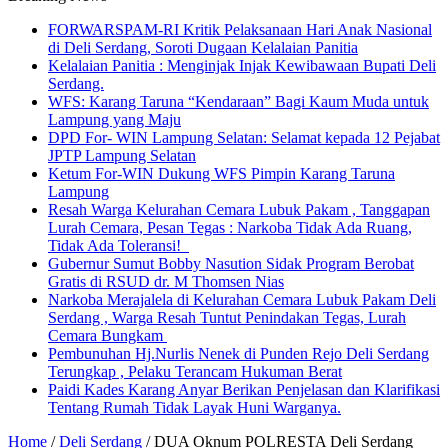
FORWARSPAM-RI Kritik Pelaksanaan Hari Anak Nasional
di Deli Serdang, Soroti Dugaan Kelalaian Panitia
Kelalaian Panitia : Menginjak Injak Kewibawaan Bupati Deli
Serdang.
WFS: Karang Taruna “Kendaraan” Bagi Kaum Muda untuk
Lampung yang Maju
DPD For- WIN Lampung Selatan: Selamat kepada 12 Pejabat
JPTP Lampung Selatan
Ketum For-WIN Dukung WFS Pimpin Karang Taruna
Lampung
Resah Warga Kelurahan Cemara Lubuk Pakam , Tanggapan
Lurah Cemara, Pesan Tegas : Narkoba Tidak Ada Ruang,
Tidak Ada Toleransi!
Gubernur Sumut Bobby Nasution Sidak Program Berobat
Gratis di RSUD dr. M Thomsen Nias
Narkoba Merajalela di Kelurahan Cemara Lubuk Pakam Deli
Serdang , Warga Resah Tuntut Penindakan Tegas, Lurah
Cemara Bungkam
Pembunuhan Hj.Nurlis Nenek di Punden Rejo Deli Serdang
Terungkap , Pelaku Terancam Hukuman Berat
Paidi Kades Karang Anyar Berikan Penjelasan dan Klarifikasi
Tentang Rumah Tidak Layak Huni Warganya.
Home
/
Deli Serdang
/
DUA Oknum POLRESTA Deli Serdang