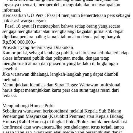
tugasnya mencari, memperoleh, mengolah, dan menyampaikan
informasi.
Berdasarkan UU Pers : Pasal 4 menjamin kemerdekaan pers sebagai
hak asasi warga negara.
. Pasal 18 ayat (1) menetapkan bahwa setiap orang yang secara
sengaja menghambat atau menghalangi kegiatan jurnalistik dapat
dipidana penjara paling lama 2 tahun atau denda paling banyak
Rp.500.000.000,-
Prosedur yang Seharusnya Dilakukan
Kantor polisi, sebagai lembaga publik, seharusnya terbuka terhadap
akses informasi publik dan peliputan media, dengan tetap
menghormati aturan dan prosedur yang berlaku di lingkungan
tersebut.
Jika wartawan dihalangi, langkah-langkah yang dapat diambil
meliputi:
Menunjukkan Identitas dan Surat Tugas: Wartawan profesional
harus dapat menunjukkan kartu pers dan surat tugas resmi dari
redaksi.
Menghubungi Humas Polri:
Sebaiknya wartawan berkoordinasi melalui Kepala Sub Bidang
Penerangan Masyarakat (Kasubbid Penmas) atau Kepala Bidang
Humas (Kabid Humas) di tingkat Polda/Polres untuk memfasilitasi
konfirmasi atau wawancara.Jika penghalangan terus terjadi tanpa
alasan yang sah, wartawan atau media yang bersangkutan dapat