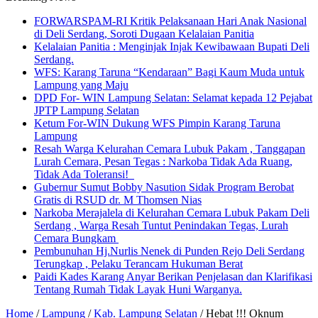
FORWARSPAM-RI Kritik Pelaksanaan Hari Anak Nasional
di Deli Serdang, Soroti Dugaan Kelalaian Panitia
Kelalaian Panitia : Menginjak Injak Kewibawaan Bupati Deli
Serdang.
WFS: Karang Taruna “Kendaraan” Bagi Kaum Muda untuk
Lampung yang Maju
DPD For- WIN Lampung Selatan: Selamat kepada 12 Pejabat
JPTP Lampung Selatan
Ketum For-WIN Dukung WFS Pimpin Karang Taruna
Lampung
Resah Warga Kelurahan Cemara Lubuk Pakam , Tanggapan
Lurah Cemara, Pesan Tegas : Narkoba Tidak Ada Ruang,
Tidak Ada Toleransi!
Gubernur Sumut Bobby Nasution Sidak Program Berobat
Gratis di RSUD dr. M Thomsen Nias
Narkoba Merajalela di Kelurahan Cemara Lubuk Pakam Deli
Serdang , Warga Resah Tuntut Penindakan Tegas, Lurah
Cemara Bungkam
Pembunuhan Hj.Nurlis Nenek di Punden Rejo Deli Serdang
Terungkap , Pelaku Terancam Hukuman Berat
Paidi Kades Karang Anyar Berikan Penjelasan dan Klarifikasi
Tentang Rumah Tidak Layak Huni Warganya.
Home
/
Lampung
/
Kab. Lampung Selatan
/
Hebat !!! Oknum