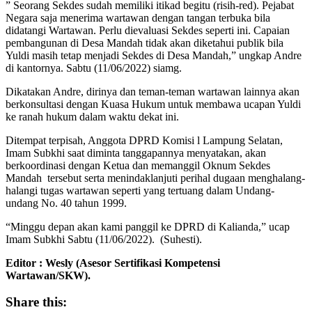
” Seorang Sekdes sudah memiliki itikad begitu (risih-red). Pejabat
Negara saja menerima wartawan dengan tangan terbuka bila
didatangi Wartawan. Perlu dievaluasi Sekdes seperti ini. Capaian
pembangunan di Desa Mandah tidak akan diketahui publik bila
Yuldi masih tetap menjadi Sekdes di Desa Mandah,” ungkap Andre
di kantornya. Sabtu (11/06/2022) siamg.
Dikatakan Andre, dirinya dan teman-teman wartawan lainnya akan
berkonsultasi dengan Kuasa Hukum untuk membawa ucapan Yuldi
ke ranah hukum dalam waktu dekat ini.
Ditempat terpisah, Anggota DPRD Komisi l Lampung Selatan,
Imam Subkhi saat diminta tanggapannya menyatakan, akan
berkoordinasi dengan Ketua dan memanggil Oknum Sekdes
Mandah tersebut serta menindaklanjuti perihal dugaan menghalang-
halangi tugas wartawan seperti yang tertuang dalam Undang-
undang No. 40 tahun 1999.
“Minggu depan akan kami panggil ke DPRD di Kalianda,” ucap
Imam Subkhi Sabtu (11/06/2022). (Suhesti).
Editor : Wesly (Asesor Sertifikasi Kompetensi
Wartawan/SKW).
Share this: