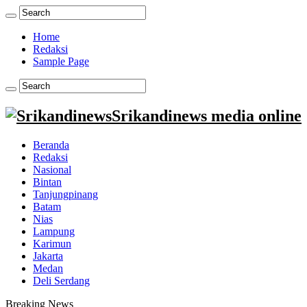
Home
Redaksi
Sample Page
Srikandinews media online
Beranda
Redaksi
Nasional
Bintan
Tanjungpinang
Batam
Nias
Lampung
Karimun
Jakarta
Medan
Deli Serdang
Breaking News