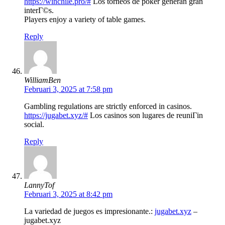
https://winchile.pro/#
Los torneos de poker generan gran
interГ©s.
Players enjoy a variety of table games.
Reply
WilliamBen
Februari 3, 2025 at 7:58 pm
Gambling regulations are strictly enforced in casinos.
https://jugabet.xyz/#
Los casinos son lugares de reuniГіn
social.
Reply
LannyTof
Februari 3, 2025 at 8:42 pm
La variedad de juegos es impresionante.:
jugabet.xyz
–
jugabet.xyz