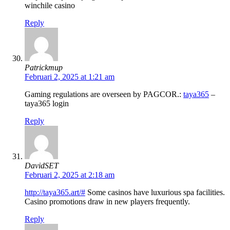
winchile casino
Reply
Patrickmup
Februari 2, 2025 at 1:21 am
Gaming regulations are overseen by PAGCOR.:
taya365
–
taya365 login
Reply
DavidSET
Februari 2, 2025 at 2:18 am
http://taya365.art/#
Some casinos have luxurious spa facilities.
Casino promotions draw in new players frequently.
Reply