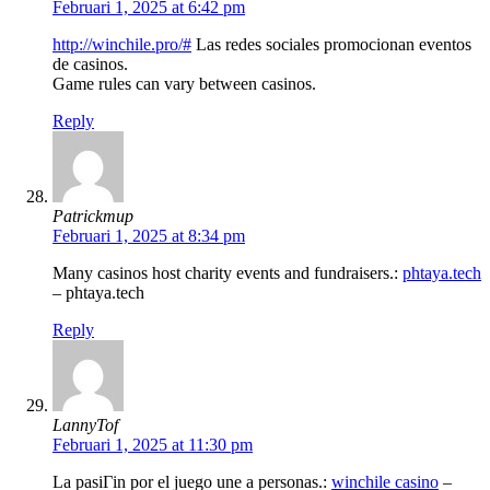
Februari 1, 2025 at 6:42 pm
http://winchile.pro/#
Las redes sociales promocionan eventos
de casinos.
Game rules can vary between casinos.
Reply
Patrickmup
Februari 1, 2025 at 8:34 pm
Many casinos host charity events and fundraisers.:
phtaya.tech
– phtaya.tech
Reply
LannyTof
Februari 1, 2025 at 11:30 pm
La pasiГіn por el juego une a personas.:
winchile casino
–