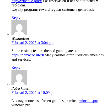
http://winchile.pro/#
Las reservas en lГ­nea son fГЎciles y
rГЎpidas.
Loyalty programs reward regular customers generously.
Reply
WilliamBen
Februari 2, 2025 at 3:04 pm
Some casinos feature themed gaming areas.
https://phmacao.life/#
Many casinos offer luxurious amenities
and services.
Reply
Patrickmup
Februari 2, 2025 at 10:09 pm
Las tragamonedas ofrecen grandes premios.:
winchile.pro
–
winchile.pro