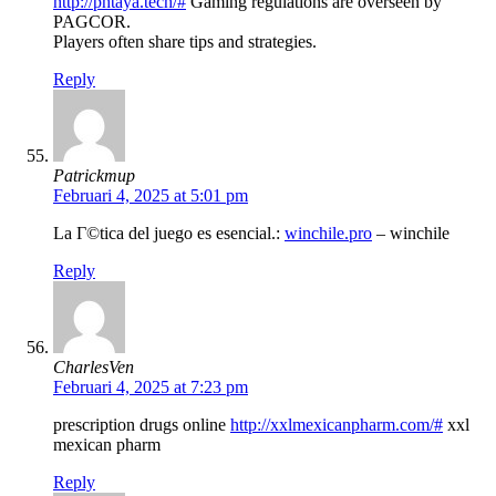
http://phtaya.tech/#
Gaming regulations are overseen by
PAGCOR.
Players often share tips and strategies.
Reply
Patrickmup
Februari 4, 2025 at 5:01 pm
La Г©tica del juego es esencial.:
winchile.pro
– winchile
Reply
CharlesVen
Februari 4, 2025 at 7:23 pm
prescription drugs online
http://xxlmexicanpharm.com/#
xxl
mexican pharm
Reply