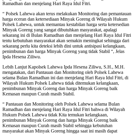
Ramadhan dan menjelang Hari Raya Idul Fitri.
“ Polsek Lahewa akan terus melakukan Monitoring dan pemantauan
harga eceran dan ketersediaan Minyak Goreng di Wilayah Hukum
Polsek Lahewa, untuk memantau kestabilan harga serta ketersedian
Minyak Goreng yang sangat dibutuhkan masyarakat, apalagi
sekarang ini di Bulan Ramadhan dan menjelang Hari Raya Idul Fitri
tentu kebutuhan masyarakat akan semakin meningkat sehingga dari
sekarang perlu kita deteksi lebih dini untuk antisipasi kelangkaan,
penimbunan dan harga Minyak Goreng yang tidak Stabil “, Jelas
Ipda Hesena Ziliwu.
Lebih Lanjut Kapolsek Lahewa Ipda Hesena Ziliwu, S.H., M.H.
mengatakan, dari Pantauan dan Monitoring oleh Polsek Lahewa
selama Bulan Ramadhan ini dan menjelang Hari Raya Idul Fitri, di
Wilayah Hukum Polsek Lahewa tidak ditemukan kelangkaan,
penimbunan Minyak Goreng dan harga Minyak Goreng baik
Kemasan maupun Curah masih Stabil.
“ Pantauan dan Monitoring oleh Polsek Lahewa selama Bulan
Ramadhan dan menjelang Hari Raya Idul Fitri bahwa di Wilayah
Hukum Polsek Lahewa tidak Kita temukan kelangkaan,
penimbunan Minyak Goreng dan harga Minyak Goreng baik
Kemasan maupun Curah masih Stabil sehingga kebutuhan
masyarakat akan Minyak Goreng hingga saat ini masih dapat