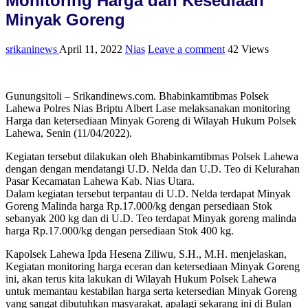
Monitoring Harga dan Kesediaan
Minyak Goreng
srikaninews
April 11, 2022
Nias
Leave a comment
42 Views
Gunungsitoli – Srikandinews.com. Bhabinkamtibmas Polsek
Lahewa Polres Nias Briptu Albert Lase melaksanakan monitoring
Harga dan ketersediaan Minyak Goreng di Wilayah Hukum Polsek
Lahewa, Senin (11/04/2022).
Kegiatan tersebut dilakukan oleh Bhabinkamtibmas Polsek Lahewa
dengan dengan mendatangi U.D. Nelda dan U.D. Teo di Kelurahan
Pasar Kecamatan Lahewa Kab. Nias Utara.
Dalam kegiatan tersebut terpantau di U.D. Nelda terdapat Minyak
Goreng Malinda harga Rp.17.000/kg dengan persediaan Stok
sebanyak 200 kg dan di U.D. Teo terdapat Minyak goreng malinda
harga Rp.17.000/kg dengan persediaan Stok 400 kg.
Kapolsek Lahewa Ipda Hesena Ziliwu, S.H., M.H. menjelaskan,
Kegiatan monitoring harga eceran dan ketersediaan Minyak Goreng
ini, akan terus kita lakukan di Wilayah Hukum Polsek Lahewa
untuk memantau kestabilan harga serta ketersedian Minyak Goreng
yang sangat dibutuhkan masyarakat, apalagi sekarang ini di Bulan