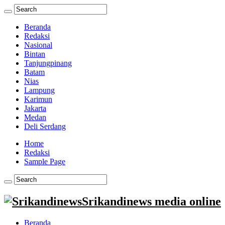
Beranda
Redaksi
Nasional
Bintan
Tanjungpinang
Batam
Nias
Lampung
Karimun
Jakarta
Medan
Deli Serdang
Home
Redaksi
Sample Page
Srikandinews media online
Beranda