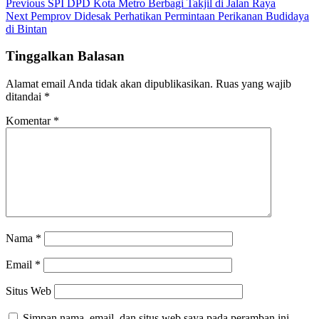
Previous
SPI DPD Kota Metro Berbagi Takjil di Jalan Raya
Next
Pemprov Didesak Perhatikan Permintaan Perikanan Budidaya
di Bintan
Tinggalkan Balasan
Alamat email Anda tidak akan dipublikasikan.
Ruas yang wajib
ditandai
*
Komentar
*
Nama
*
Email
*
Situs Web
Simpan nama, email, dan situs web saya pada peramban ini