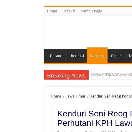
Home
Redaksi
Sample Page
Beranda
Redaksi
Nasional
Bintan
Ta
Breaking News
Jambore TK/RA Bandar Kh
Home
/
Jawa Timur
/
Kenduri Seni Reog Pono
Kenduri Seni Reog 
Perhutani KPH Law