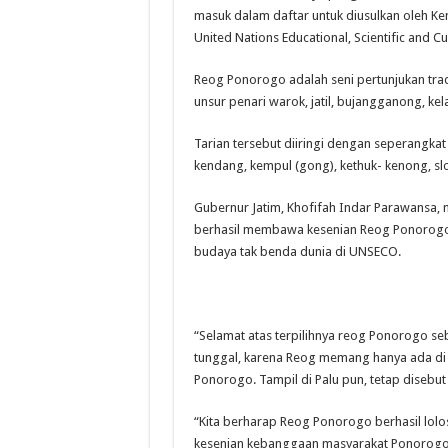
masuk dalam daftar untuk diusulkan oleh K
United Nations Educational, Scientific and C
Reog Ponorogo adalah seni pertunjukan trad
unsur penari warok, jatil, bujangganong, k
Tarian tersebut diiringi dengan seperangkat
kendang, kempul (gong), kethuk- kenong, sl
Gubernur Jatim, Khofifah Indar Parawansa, 
berhasil membawa kesenian Reog Ponorogo 
budaya tak benda dunia di UNSECO.
“Selamat atas terpilihnya reog Ponorogo s
tunggal, karena Reog memang hanya ada di
Ponorogo. Tampil di Palu pun, tetap disebut
“Kita berharap Reog Ponorogo berhasil lol
kesenian kebanggaan masyarakat Ponorogo ,