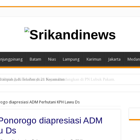
njungpinang
Batam
Nias
Lampung
Karimun
Jakarta
Medan
alipah Jadi Teladan di 21 Kecamatan
rogo diapresiasi ADM Perhutani KPH Lawu Ds
Ponorogo diapresiasi ADM
u Ds