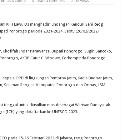
 Timur
,
Nasional
Leave a comment
52 Views
tani KPH Lawu Ds menghadiri undangan Kenduri Seni Reog
ati Ponorogo periode 2021-2024. Sabtu (26/02/2022)
.
r, Khofifah Indar Parawansa, Bupati Ponorogo, Sugiri Sancoko,
es Ponorogo, AKBP Catur C. Wibowo, Forkompinda Ponorogo,
, Kepala OPD di lingkungan Pemprov Jatim, Kadis Budpar Jatim,
iun, Seniman Reog se-Kabupaten Ponorogo dan Ormas, LSM
 tunggal untuk diusulkan masuk sebagai Warisan Budaya tak
age (ICH) yang didaftarkan ke UNESCO 2023.
CO pada 15-16 Februari 2022 di Jakarta, reog Ponorogo