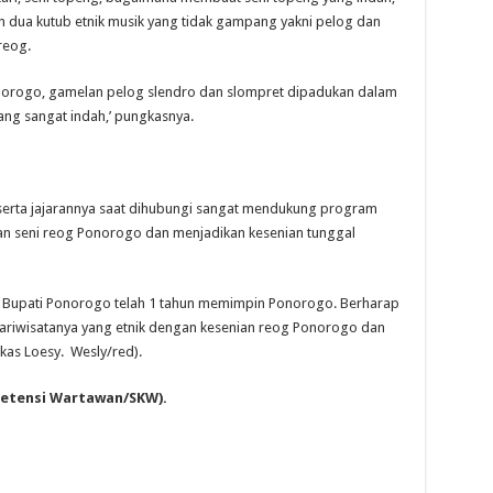
 dua kutub etnik musik yang tidak gampang yakni pelog dan
reog.
onorogo, gamelan pelog slendro dan slompret dipadukan dalam
ng sangat indah,’ pungkasnya.
eserta jajarannya saat dihubungi sangat mendukung program
n seni reog Ponorogo dan menjadikan kesenian tunggal
il Bupati Ponorogo telah 1 tahun memimpin Ponorogo. Berharap
ariwisatanya yang etnik dengan kesenian reog Ponorogo dan
gkas Loesy. Wesly/red).
mpetensi Wartawan/SKW).