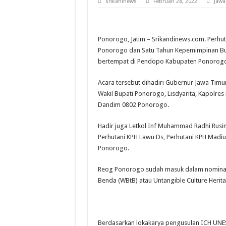
srikaninews
Februari 28, 2022
Jawa
Ponorogo, Jatim – Srikandinews.com. Perhu
Ponorogo dan Satu Tahun Kepemimpinan Bup
bertempat di Pendopo Kabupaten Ponorogo
Acara tersebut dihadiri Gubernur Jawa Timu
Wakil Bupati Ponorogo, Lisdyarita, Kapolr
Dandim 0802 Ponorogo.
Hadir juga Letkol Inf Muhammad Radhi Rusin
Perhutani KPH Lawu Ds, Perhutani KPH Mad
Ponorogo.
Reog Ponorogo sudah masuk dalam nominasi
Benda (WBtB) atau Untangible Culture Herit
Berdasarkan lokakarya pengusulan ICH UNES