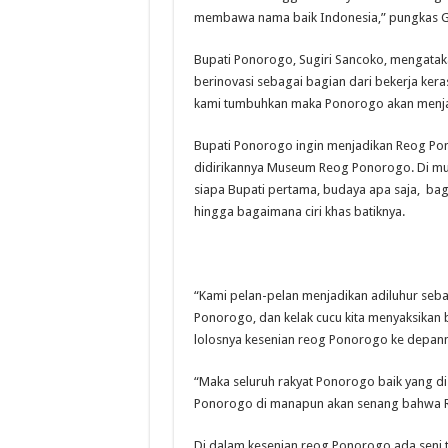
membawa nama baik Indonesia,” pungkas G
Bupati Ponorogo, Sugiri Sancoko, mengata
berinovasi sebagai bagian dari bekerja ker
kami tumbuhkan maka Ponorogo akan menjadi
Bupati Ponorogo ingin menjadikan Reog P
didirikannya Museum Reog Ponorogo. Di mu
siapa Bupati pertama, budaya apa saja, b
hingga bagaimana ciri khas batiknya.
“Kami pelan-pelan menjadikan adiluhur seba
Ponorogo, dan kelak cucu kita menyaksika
lolosnya kesenian reog Ponorogo ke depanny
“Maka seluruh rakyat Ponorogo baik yang 
Ponorogo di manapun akan senang bahwa R
Di dalam kesenian reog Ponorogo ada seni 