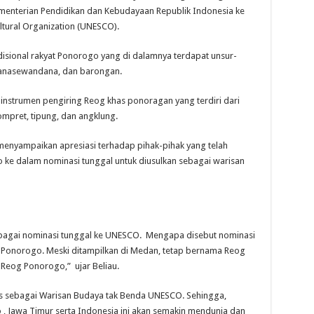
ementerian Pendidikan dan Kebudayaan Republik Indonesia ke
ultural Organization (UNESCO).
isional rakyat Ponorogo yang di dalamnya terdapat unsur-
elanasewandana, dan barongan.
 instrumen pengiring Reog khas ponoragan yang terdiri dari
ompret, tipung, dan angklung.
menyampaikan apresiasi terhadap pihak-pihak yang telah
ke dalam nominasi tunggal untuk diusulkan sebagai warisan
ebagai nominasi tunggal ke UNESCO. Mengapa disebut nominasi
 Ponorogo. Meski ditampilkan di Medan, tetap bernama Reog
 Reog Ponorogo,” ujar Beliau.
os sebagai Warisan Budaya tak Benda UNESCO. Sehingga,
 Jawa Timur serta Indonesia ini akan semakin mendunia dan