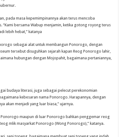
ubernur.
kan, pada masa kepemimpinannya akan terus mencoba
as. “Kami bersama Wabup menjamin, ketika gotong royong terus
 lebih hebat,” katanya
onorogo sebagai alat untuk membangun Ponorogo, dengan
seum tersebut disuguhkan sejarah kapan Reog Ponorogo lahir,
agaimana hubungan dengan Mojopahit, bagaimana pertaniannya,
gai budaya literasi, juga sebagai pelecut perekonomian
n bagaimana kebesaran nama Ponorogo. Harapannya, dengan
a akan menjadi yang luar biasa,” ujarnya.
di Ponorogo maupun di luar Ponorogo bahkan penggemar reog
eog mlik masyarkat Ponorogo (Wong Ponorogo),” katanya.
tari, seni topeng, bagaimana membuat seni topeng yang indah,