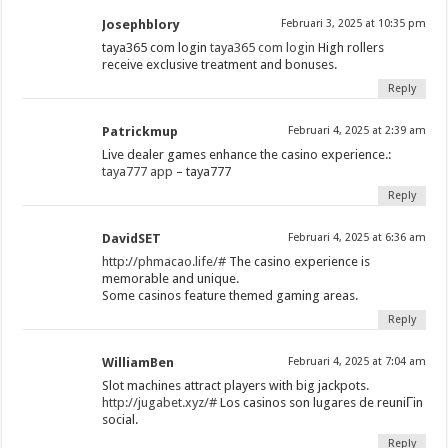
Josephblory
Februari 3, 2025 at 10:35 pm
taya365 com login
taya365 com login
High rollers
receive exclusive treatment and bonuses.
Reply
Patrickmup
Februari 4, 2025 at 2:39 am
Live dealer games enhance the casino experience.:
taya777 app
– taya777
Reply
DavidSET
Februari 4, 2025 at 6:36 am
http://phmacao.life/#
The casino experience is
memorable and unique.
Some casinos feature themed gaming areas.
Reply
WilliamBen
Februari 4, 2025 at 7:04 am
Slot machines attract players with big jackpots.
http://jugabet.xyz/#
Los casinos son lugares de reuniГіn
social.
Reply