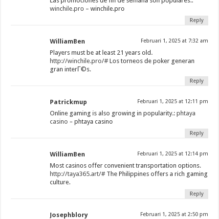
Las promociones de fin de semana son populares.:
winchile.pro
– winchile.pro
Reply
WilliamBen
Februari 1, 2025 at 7:32 am
Players must be at least 21 years old.
http://winchile.pro/#
Los torneos de poker generan
gran interГ©s.
Reply
Patrickmup
Februari 1, 2025 at 12:11 pm
Online gaming is also growing in popularity.:
phtaya
casino
– phtaya casino
Reply
WilliamBen
Februari 1, 2025 at 12:14 pm
Most casinos offer convenient transportation options.
http://taya365.art/#
The Philippines offers a rich gaming
culture.
Reply
Josephblory
Februari 1, 2025 at 2:50 pm