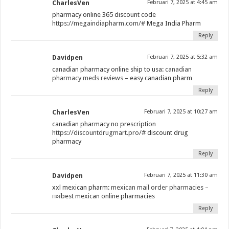
CharlesVen
Februari 7, 2025 at 4:45 am
pharmacy online 365 discount code
https://megaindiapharm.com/#
Mega India Pharm
Reply
Davidpen
Februari 7, 2025 at 5:32 am
canadian pharmacy online ship to usa:
canadian
pharmacy meds reviews
– easy canadian pharm
Reply
CharlesVen
Februari 7, 2025 at 10:27 am
canadian pharmacy no prescription
https://discountdrugmart.pro/#
discount drug
pharmacy
Reply
Davidpen
Februari 7, 2025 at 11:30 am
xxl mexican pharm:
mexican mail order pharmacies
–
п»їbest mexican online pharmacies
Reply