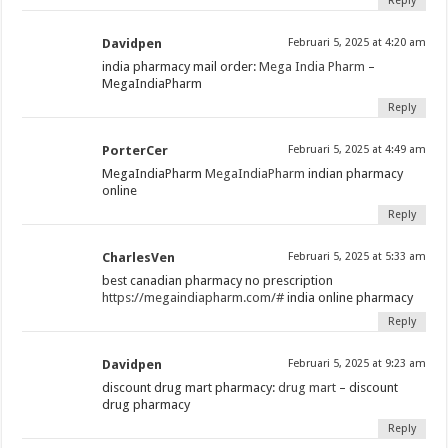
Reply
Davidpen
Februari 5, 2025 at 4:20 am
india pharmacy mail order:
Mega India Pharm
–
MegaIndiaPharm
Reply
PorterCer
Februari 5, 2025 at 4:49 am
MegaIndiaPharm
MegaIndiaPharm
indian pharmacy
online
Reply
CharlesVen
Februari 5, 2025 at 5:33 am
best canadian pharmacy no prescription
https://megaindiapharm.com/#
india online pharmacy
Reply
Davidpen
Februari 5, 2025 at 9:23 am
discount drug mart pharmacy:
drug mart
– discount
drug pharmacy
Reply