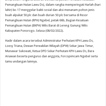
DPD For- WIN Lampung Selatan: Selamat kepada 12 Pejabat JPTP Lampung Sel
Pemangkuan Hutan Lawu Ds), dalam rangka memperingati Harlah (hari
lahir) ke-17 menggelar bakti sosial dan aksi menanam pohon jenis
buah alpukat 50 plc dan buah durian 50 plc bersama di Resor
Pemangkuan Hutan (RPH) Ngebel, petak 66b, Bagian Kesatuan
Pemangkuan Hutan (BKPH) Wilis Barat di Lereng Gunung Wilis
Kabupaten Ponorogo. Selasa (08/02/2022).
Hadir dalam acara tersebut Administratur Perhutani KPH Lawu Ds,
Loesy Triana, Dewan Perwakilan Wilayah (DPW) Sekar Jawa Timur,
Munawar Sukowati, Ketua DPD Sekar Perhutani KPH Lawu Ds, Bara
Ariawan beserta pengurus dan anggota, Forcopimcam Ngebel serta
tamu undangan lainnya.