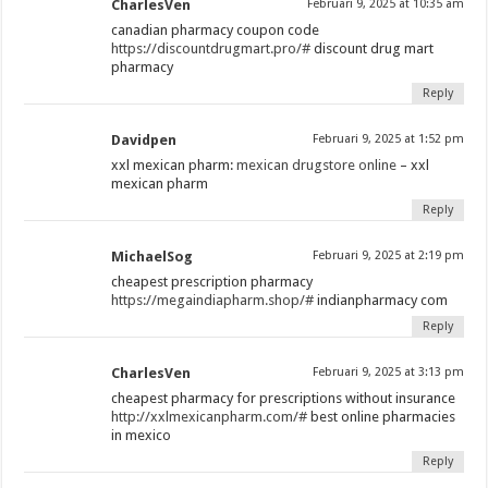
CharlesVen
Februari 9, 2025 at 10:35 am
canadian pharmacy coupon code
https://discountdrugmart.pro/#
discount drug mart
pharmacy
Reply
Davidpen
Februari 9, 2025 at 1:52 pm
xxl mexican pharm:
mexican drugstore online
– xxl
mexican pharm
Reply
MichaelSog
Februari 9, 2025 at 2:19 pm
cheapest prescription pharmacy
https://megaindiapharm.shop/#
indianpharmacy com
Reply
CharlesVen
Februari 9, 2025 at 3:13 pm
cheapest pharmacy for prescriptions without insurance
http://xxlmexicanpharm.com/#
best online pharmacies
in mexico
Reply