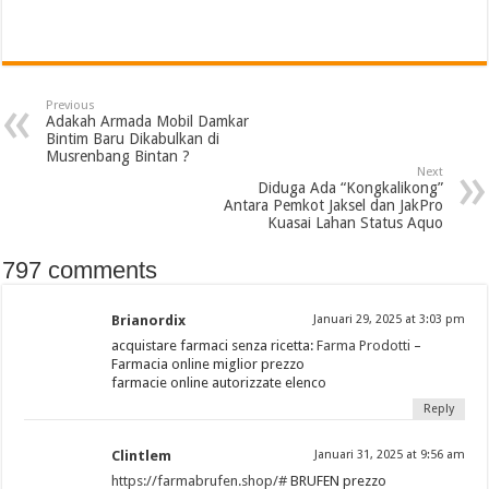
Previous
Adakah Armada Mobil Damkar
Bintim Baru Dikabulkan di
Musrenbang Bintan ?
Next
Diduga Ada “Kongkalikong”
Antara Pemkot Jaksel dan JakPro
Kuasai Lahan Status Aquo
797 comments
Brianordix
Januari 29, 2025 at 3:03 pm
acquistare farmaci senza ricetta:
Farma Prodotti
–
Farmacia online miglior prezzo
farmacie online autorizzate elenco
Reply
Clintlem
Januari 31, 2025 at 9:56 am
https://farmabrufen.shop/#
BRUFEN prezzo