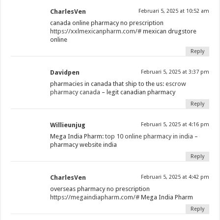
CharlesVen
Februari 5, 2025 at 10:52 am
canada online pharmacy no prescription
https://xxlmexicanpharm.com/#
mexican drugstore
online
Reply
Davidpen
Februari 5, 2025 at 3:37 pm
pharmacies in canada that ship to the us:
escrow
pharmacy canada
– legit canadian pharmacy
Reply
Willieunjug
Februari 5, 2025 at 4:16 pm
Mega India Pharm:
top 10 online pharmacy in india
–
pharmacy website india
Reply
CharlesVen
Februari 5, 2025 at 4:42 pm
overseas pharmacy no prescription
https://megaindiapharm.com/#
Mega India Pharm
Reply