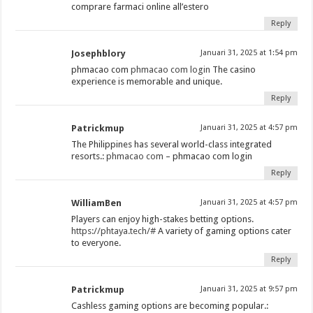
comprare farmaci online all’estero
Reply
Josephblory
Januari 31, 2025 at 1:54 pm
phmacao com
phmacao com login
The casino
experience is memorable and unique.
Reply
Patrickmup
Januari 31, 2025 at 4:57 pm
The Philippines has several world-class integrated
resorts.:
phmacao com
– phmacao com login
Reply
WilliamBen
Januari 31, 2025 at 4:57 pm
Players can enjoy high-stakes betting options.
https://phtaya.tech/#
A variety of gaming options cater
to everyone.
Reply
Patrickmup
Januari 31, 2025 at 9:57 pm
Cashless gaming options are becoming popular.: