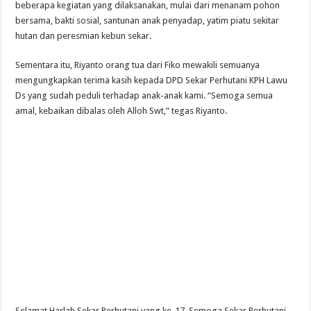
beberapa kegiatan yang dilaksanakan, mulai dari menanam pohon
bersama, bakti sosial, santunan anak penyadap, yatim piatu sekitar
hutan dan peresmian kebun sekar.
Sementara itu, Riyanto orang tua dari Fiko mewakili semuanya
mengungkapkan terima kasih kepada DPD Sekar Perhutani KPH Lawu
Ds yang sudah peduli terhadap anak-anak kami. “Semoga semua
amal, kebaikan dibalas oleh Alloh Swt,” tegas Riyanto.
Selamat Harlah Sekar Perhutani yang ke-17. Semoga Sekar Perhutani