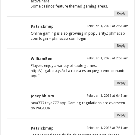
active here.
Some casinos feature themed gaming areas.
Reply
Patrickmup
Februari 1, 2025 at 2:53 am
Online gaming is also growing in popularity.:
phmacao
com login
– phmacao com login
Reply
WilliamBen
Februari 1, 2025 at 2:53 am
Players enjoy a variety of table games.
http://jugabet.xyz/#
La ruleta es un juego emocionante
aquГ­.
Reply
Josephblory
Februari 1, 2025 at 6:45 am
taya777
taya777 app
Gaming regulations are overseen
by PAGCOR.
Reply
Patrickmup
Februari 1, 2025 at 7:31 am