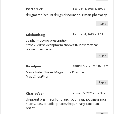
PorterCer
Februari 4, 2025 at 8:09 pm
drugmart
discount drugs
discount drug mart pharmacy
Reply
MichaelSog
Februari 4, 2025 at 9:31 pm
us pharmacy no prescription
https://xxlmexicanpharm.shop/#
п»їbest mexican
online pharmacies
Reply
Davidpen
Februari 4, 2025 at 11:26 pm
Mega India Pharm:
Mega India Pharm
–
MegaIndiaPharm
Reply
CharlesVen
Februari 5, 2025 at 12:37 am
cheapest pharmacy for prescriptions without insurance
https://easycanadianpharm.shop/#
easy canadian
pharm