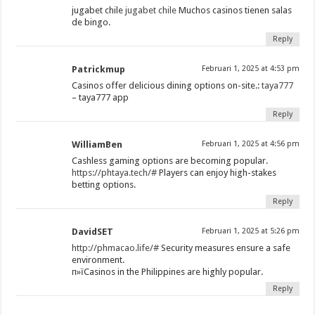
jugabet chile
jugabet chile
Muchos casinos tienen salas
de bingo.
Reply
Patrickmup
Februari 1, 2025 at 4:53 pm
Casinos offer delicious dining options on-site.:
taya777
– taya777 app
Reply
WilliamBen
Februari 1, 2025 at 4:56 pm
Cashless gaming options are becoming popular.
https://phtaya.tech/#
Players can enjoy high-stakes
betting options.
Reply
DavidSET
Februari 1, 2025 at 5:26 pm
http://phmacao.life/#
Security measures ensure a safe
environment.
п»їCasinos in the Philippines are highly popular.
Reply