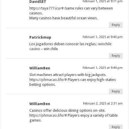
DavidSET
Februari 1, 2025 at 9:11 pm
https://taya777.icu/#
Game rules can vary between
casinos.
Many casinos have beautiful ocean views.
Reply
Patrickmup
Februari 1, 2025 at 9:40 pm
Los jugadores deben conocer las reglas.:
winchile
casino
– win chile
Reply
WilliamBen
Februari 1, 2025 at 9:44 pm
Slot machines attract players with big jackpots.
https://phmacao.life/#
Players can enjoy high-stakes
betting options.
Reply
WilliamBen
Februari 2, 2025 at 2:31 am
Casinos offer delicious dining options on-site.
https://phmacao.life/#
Players enjoy a variety of table
games.
Reply