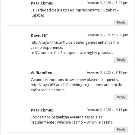
Patrickmup
Februari 3, 2025 at 3:47 pm
La variedad de juegos es impresionante.:
jugabet
–
jugabet
Reply
DavidSET
Februari 3, 2025 at 6:09 pm
http://taya777.icu/#
Live dealer games enhance the
casino experience.
п»їCasinos in the Philippines are highly popular.
Reply
WilliamBen
Februari 3, 2025 at 8:13 pm
Casino promotions draw in new players frequently.
http://taya365.art/#
Gambling regulations are strictly
enforced in casinos.
Reply
Patrickmup
Februari 3, 2025 at 9:14 pm
Los casinos organizan eventos especiales
regularmente.:
winchile casino
– winchile casino
Reply