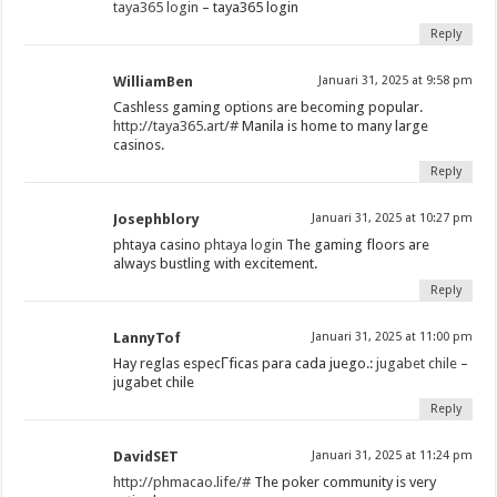
taya365 login
– taya365 login
Reply
WilliamBen
Januari 31, 2025 at 9:58 pm
Cashless gaming options are becoming popular.
http://taya365.art/#
Manila is home to many large
casinos.
Reply
Josephblory
Januari 31, 2025 at 10:27 pm
phtaya casino
phtaya login
The gaming floors are
always bustling with excitement.
Reply
LannyTof
Januari 31, 2025 at 11:00 pm
Hay reglas especГ­ficas para cada juego.:
jugabet chile
–
jugabet chile
Reply
DavidSET
Januari 31, 2025 at 11:24 pm
http://phmacao.life/#
The poker community is very