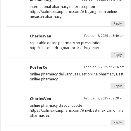
international pharmacy no prescription
https://xxlmexicanpharm.com/#
buying from online
mexican pharmacy
Reply
CharlesVen
Februari 8, 2025 at 3:40 am
reputable online pharmacy no prescription
http://discountdrugmart.pro/#
drug mart
Reply
PorterCer
Februari 8, 2025 at 7:16 am
online pharmacy delivery usa
Best online pharmacy
Best
online pharmacy
Reply
CharlesVen
Februari 8, 2025 at 9:28 am
online pharmacy discount code
https://xxlmexicanpharm.com/#
п»їbest mexican online
pharmacies
Reply