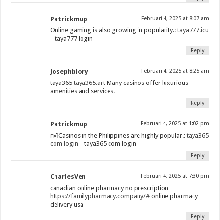
Patrickmup
Februari 4, 2025 at 8:07 am
Online gaming is also growing in popularity.:
taya777.icu
– taya777 login
Reply
Josephblory
Februari 4, 2025 at 8:25 am
taya365
taya365.art
Many casinos offer luxurious
amenities and services.
Reply
Patrickmup
Februari 4, 2025 at 1:02 pm
п»їCasinos in the Philippines are highly popular.:
taya365
com login
– taya365 com login
Reply
CharlesVen
Februari 4, 2025 at 7:30 pm
canadian online pharmacy no prescription
https://familypharmacy.company/#
online pharmacy
delivery usa
Reply