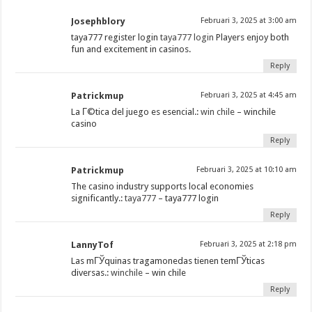
Josephblory
Februari 3, 2025 at 3:00 am
taya777 register login
taya777 login
Players enjoy both
fun and excitement in casinos.
Reply
Patrickmup
Februari 3, 2025 at 4:45 am
La Г©tica del juego es esencial.:
win chile
– winchile
casino
Reply
Patrickmup
Februari 3, 2025 at 10:10 am
The casino industry supports local economies
significantly.:
taya777
– taya777 login
Reply
LannyTof
Februari 3, 2025 at 2:18 pm
Las mГЎquinas tragamonedas tienen temГЎticas
diversas.:
winchile
– win chile
Reply