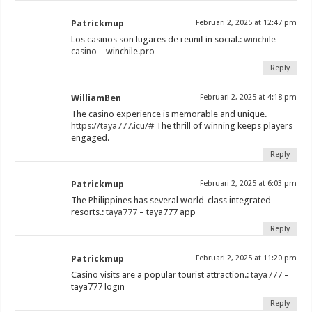
Patrickmup
Februari 2, 2025 at 12:47 pm
Los casinos son lugares de reuniГіn social.:
winchile
casino
– winchile.pro
Reply
WilliamBen
Februari 2, 2025 at 4:18 pm
The casino experience is memorable and unique.
https://taya777.icu/#
The thrill of winning keeps players
engaged.
Reply
Patrickmup
Februari 2, 2025 at 6:03 pm
The Philippines has several world-class integrated
resorts.:
taya777
– taya777 app
Reply
Patrickmup
Februari 2, 2025 at 11:20 pm
Casino visits are a popular tourist attraction.:
taya777
–
taya777 login
Reply