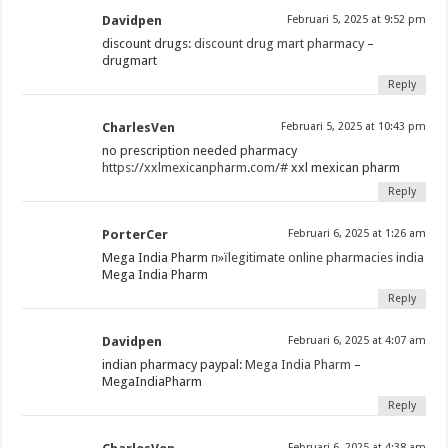
Davidpen
Februari 5, 2025 at 9:52 pm
discount drugs:
discount drug mart pharmacy
–
drugmart
Reply
CharlesVen
Februari 5, 2025 at 10:43 pm
no prescription needed pharmacy
https://xxlmexicanpharm.com/#
xxl mexican pharm
Reply
PorterCer
Februari 6, 2025 at 1:26 am
Mega India Pharm
п»їlegitimate online pharmacies india
Mega India Pharm
Reply
Davidpen
Februari 6, 2025 at 4:07 am
indian pharmacy paypal:
Mega India Pharm
–
MegaIndiaPharm
Reply
Februari 6, 2025 at 4:38 am