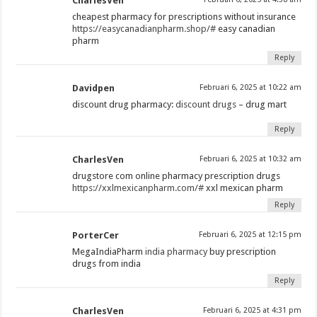
CharlesVen
cheapest pharmacy for prescriptions without insurance
https://easycanadianpharm.shop/#
easy canadian
pharm
Reply
Davidpen
Februari 6, 2025 at 10:22 am
discount drug pharmacy:
discount drugs
– drug mart
Reply
CharlesVen
Februari 6, 2025 at 10:32 am
drugstore com online pharmacy prescription drugs
https://xxlmexicanpharm.com/#
xxl mexican pharm
Reply
PorterCer
Februari 6, 2025 at 12:15 pm
MegaIndiaPharm
india pharmacy
buy prescription
drugs from india
Reply
CharlesVen
Februari 6, 2025 at 4:31 pm