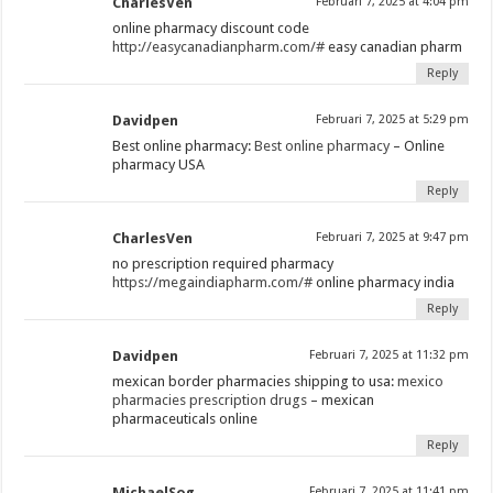
CharlesVen
Februari 7, 2025 at 4:04 pm
online pharmacy discount code
http://easycanadianpharm.com/#
easy canadian pharm
Reply
Davidpen
Februari 7, 2025 at 5:29 pm
Best online pharmacy:
Best online pharmacy
– Online
pharmacy USA
Reply
CharlesVen
Februari 7, 2025 at 9:47 pm
no prescription required pharmacy
https://megaindiapharm.com/#
online pharmacy india
Reply
Davidpen
Februari 7, 2025 at 11:32 pm
mexican border pharmacies shipping to usa:
mexico
pharmacies prescription drugs
– mexican
pharmaceuticals online
Reply
MichaelSog
Februari 7, 2025 at 11:41 pm