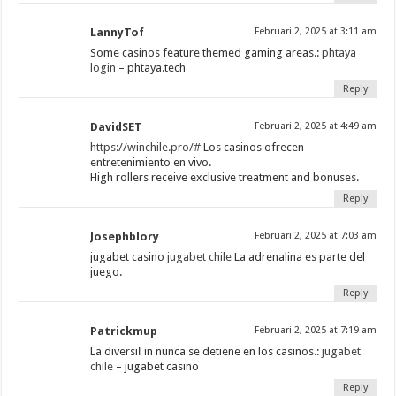
LannyTof
Februari 2, 2025 at 3:11 am
Some casinos feature themed gaming areas.:
phtaya
login
– phtaya.tech
Reply
DavidSET
Februari 2, 2025 at 4:49 am
https://winchile.pro/#
Los casinos ofrecen
entretenimiento en vivo.
High rollers receive exclusive treatment and bonuses.
Reply
Josephblory
Februari 2, 2025 at 7:03 am
jugabet casino
jugabet chile
La adrenalina es parte del
juego.
Reply
Patrickmup
Februari 2, 2025 at 7:19 am
La diversiГіn nunca se detiene en los casinos.:
jugabet
chile
– jugabet casino
Reply