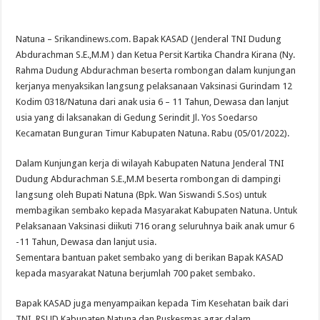
Natuna – Srikandinews.com. Bapak KASAD (Jenderal TNI Dudung
Abdurachman S.E.,M.M ) dan Ketua Persit Kartika Chandra Kirana (Ny.
Rahma Dudung Abdurachman beserta rombongan dalam kunjungan
kerjanya menyaksikan langsung pelaksanaan Vaksinasi Gurindam 12
Kodim 0318/Natuna dari anak usia 6 – 11 Tahun, Dewasa dan lanjut
usia yang di laksanakan di Gedung Serindit Jl. Yos Soedarso
Kecamatan Bunguran Timur Kabupaten Natuna. Rabu (05/01/2022).
Dalam Kunjungan kerja di wilayah Kabupaten Natuna Jenderal TNI
Dudung Abdurachman S.E.,M.M beserta rombongan di dampingi
langsung oleh Bupati Natuna (Bpk. Wan Siswandi S.Sos) untuk
membagikan sembako kepada Masyarakat Kabupaten Natuna. Untuk
Pelaksanaan Vaksinasi diikuti 716 orang seluruhnya baik anak umur 6
-11 Tahun, Dewasa dan lanjut usia.
Sementara bantuan paket sembako yang di berikan Bapak KASAD
kepada masyarakat Natuna berjumlah 700 paket sembako.
Bapak KASAD juga menyampaikan kepada Tim Kesehatan baik dari
TNI, RSUD Kabupaten Natuna dan Puskesmas agar dalam