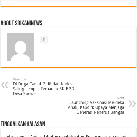
About srikaninews
Previous
Di Duga Camat Gidö dan Kades
Saling Lempar Terhadap SK BPD
Desa Soewe
Next
Launching Vaksinasi Merdeka
Anak, Kapolri: Upaya Menjaga
Generasi Penerus Bangsa
Tinggalkan Balasan
Alamat email Anda tidak akan dipublikasikan.
Ruas yang wajib ditandai